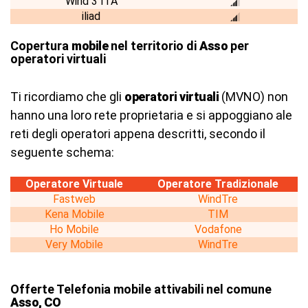
Wind 3 ITA
iliad
Copertura
mobile
nel territorio di
Asso
per
operatori virtuali
Ti ricordiamo che gli
operatori virtuali
(MVNO) non
hanno una loro rete proprietaria e si appoggiano ale
reti degli operatori appena descritti, secondo il
seguente schema:
Operatore Virtuale
Operatore Tradizionale
Fastweb
WindTre
Kena Mobile
TIM
Ho Mobile
Vodafone
Very Mobile
WindTre
Offerte Telefonia mobile attivabili nel comune
Asso, CO