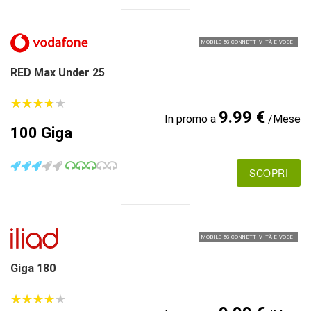
MOBILE 5G CONNETTIVITÀ E VOCE
RED Max Under 25
★
★
★
★
★
★
★
★
★
★
9.99 €
In promo a
/Mese
100 Giga
SCOPRI
MOBILE 5G CONNETTIVITÀ E VOCE
Giga 180
★
★
★
★
★
★
★
★
★
★