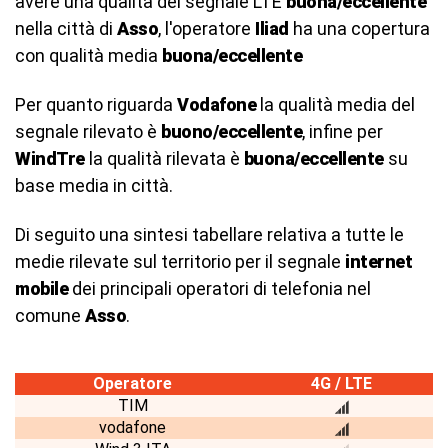
avere una qualità del segnale LTE
buona/eccellente
nella città di
Asso
, l'operatore
Iliad
ha una copertura
con qualità media
buona/eccellente
Per quanto riguarda
Vodafone
la qualità media del
segnale rilevato è
buono/eccellente
, infine per
WindTre
la qualità rilevata è
buona/eccellente
su
base media in città.
Di seguito una sintesi tabellare relativa a tutte le
medie rilevate sul territorio per il segnale
internet
mobile
dei principali operatori di telefonia nel
comune
Asso
.
Operatore
4G / LTE
TIM
vodafone