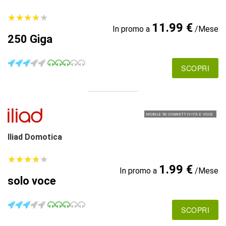
★
★
★
★
★
★
★
★
★
★
11.99 €
In promo a
/Mese
250 Giga
SCOPRI
MOBILE 5G CONNETTIVITÀ E VOCE
Iliad Domotica
★
★
★
★
★
★
★
★
★
★
1.99 €
In promo a
/Mese
solo voce
SCOPRI