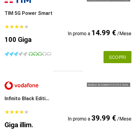
TIM 5G Power Smart
★
★
★
★
★
★
★
★
★
★
14.99 €
In promo a
/Mese
100 Giga
SCOPRI
MOBILE 5G CONNETTIVITÀ E VOCE
Infinito Black Editi...
★
★
★
★
★
★
★
★
★
★
39.99 €
In promo a
/Mese
Giga illim.