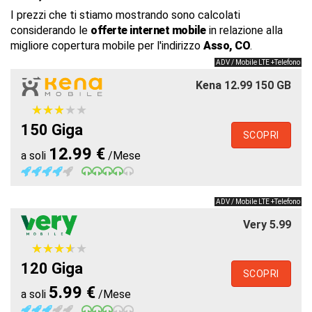
I prezzi che ti stiamo mostrando sono calcolati
considerando le
offerte internet mobile
in relazione alla
migliore copertura mobile per l'indirizzo
Asso, CO
.
ADV / Mobile LTE +Telefono
Kena 12.99 150 GB
★
★
★
★
★
★
★
★
★
★
150 Giga
SCOPRI
12.99 €
a soli
/Mese
ADV / Mobile LTE +Telefono
Very 5.99
★
★
★
★
★
★
★
★
★
★
120 Giga
SCOPRI
5.99 €
a soli
/Mese