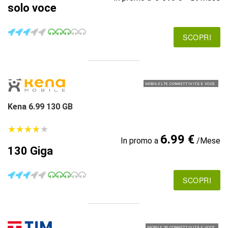
solo voce
SCOPRI
MOBILE LTE CONNETTIVITÀ E VOCE
Kena 6.99 130 GB
★
★
★
★
★
★
★
★
★
★
6.99 €
In promo a
/Mese
130 Giga
SCOPRI
MOBILE 5G CONNETTIVITÀ E VOCE