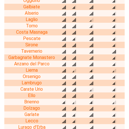
Oggiono
Galbiate
Alserio
Laglio
Torno
Costa Masnaga
Pescate
Sirone
Tavernerio
Garbagnate Monastero
Anzano del Parco
Lierna
Orsenigo
Lambrugo
Carate Urio
Ello
Brienno
Dolzago
Garlate
Lecco
Lurago d'Erba