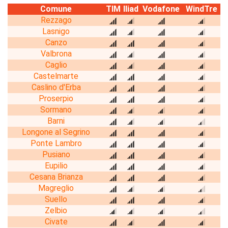
Comune
TIM
Iliad
Vodafone
WindTre
Rezzago
Lasnigo
Canzo
Valbrona
Caglio
Castelmarte
Caslino d'Erba
Proserpio
Sormano
Barni
Longone al Segrino
Ponte Lambro
Pusiano
Eupilio
Cesana Brianza
Magreglio
Suello
Zelbio
Civate