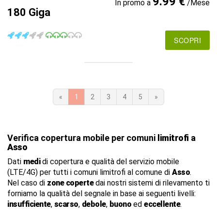
9.99 €
In promo a
/Mese
180 Giga
SCOPRI
«
1
2
3
4
5
»
Verifica copertura mobile per comuni
limitrofi
a
Asso
Dati
medi
di copertura e qualità del servizio mobile
(LTE/4G) per tutti i comuni limitrofi al comune di
Asso
.
Nel caso di
zone coperte
dai nostri sistemi di rilevamento ti
forniamo la qualità del segnale in base ai seguenti livelli:
insufficiente
,
scarso
,
debole
,
buono
ed
eccellente
.