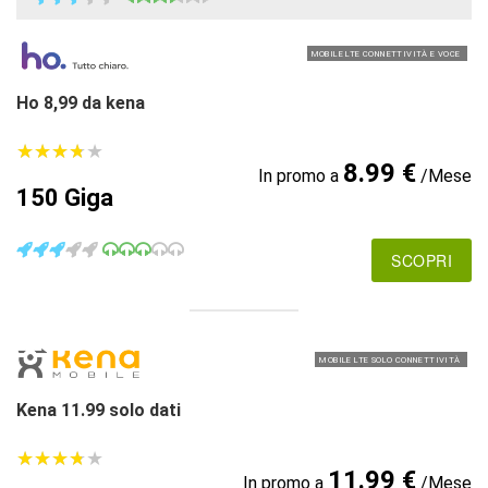
MOBILE LTE CONNETTIVITÀ E VOCE
Ho 8,99 da kena
★
★
★
★
★
★
★
★
★
★
8.99 €
In promo a
/Mese
150 Giga
SCOPRI
MOBILE LTE SOLO CONNETTIVITÀ
Kena 11.99 solo dati
★
★
★
★
★
★
★
★
★
★
11.99 €
In promo a
/Mese