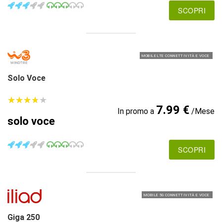
SCOPRI
MOBILE LTE CONNETTIVITÀ E VOCE
Solo Voce
★
★
★
★
★
★
★
★
★
★
7.99 €
In promo a
/Mese
solo voce
SCOPRI
MOBILE 5G CONNETTIVITÀ E VOCE
Giga 250