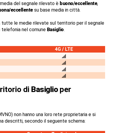
 media del segnale rilevato è
buono/eccellente
,
uona/eccellente
su base media in città.
 tutte le medie rilevate sul territorio per il segnale
di telefonia nel comune
Basiglio
.
4G / LTE
ritorio di
Basiglio
per
VNO) non hanno una loro rete proprietaria e si
na descritti, secondo il seguente schema: