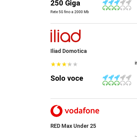
250 Giga
Rete 5G fino a 2000
Mb
Iliad Domotica
★
★
★
★
★
★
★
★
★
★
Solo voce
RED Max Under 25