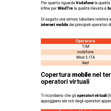
Per quanto riguarda
Vodafone
la qualità
infine per
WindTre
la qualità rilevata è
b
Di seguito una sintesi tabellare relativa a
internet mobile
dei principali operatori 
Operatore
TIM
vodafone
Wind 3 ITA
iliad
Copertura
mobile
nel ter
operatori virtuali
Ti ricordiamo che gli
operatori virtuali
(M
appoggiano ale reti degli operatori appe