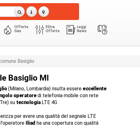
Offerte
Filtra
Leggi
Gas
Offerte
News
comune Basiglio
le Basiglio MI
glio
(Milano, Lombardia) risulta essere
eccellente
ingolo operatore
di telefonia mobile con rete
dTre) su
tecnologia
LTE 4G
terizza per avere una qualità del segnale LTE
, l'operatore
Iliad
ha una copertura con qualità