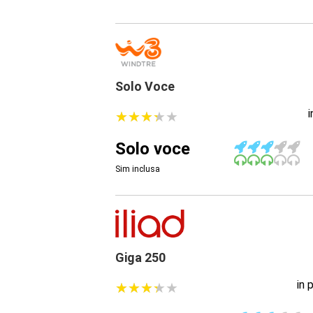
Solo Voce
★
★
★
★
★
★
★
★
★
★
Solo voce
Sim inclusa
Giga 250
in 
★
★
★
★
★
★
★
★
★
★