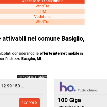
Operatore Tradizionale
WindTre
TIM
Vodafone
WindTre
 attivabili nel comune
Basiglio,
alcolati considerando le
offerte internet mobile
in
er l'indirizzo
Basiglio, MI
.
ADV / Mobile LTE +Telefono
12.99 150 ...
100 Giga
SCOPRI