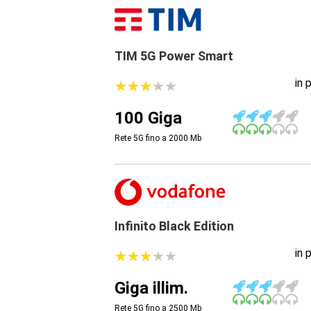
TIM 5G Power Smart
in 
★
★
★
★
★
★
★
★
★
★
100 Giga
Rete 5G fino a 2000
Mb
Infinito Black Edition
in 
★
★
★
★
★
★
★
★
★
★
Giga illim.
Rete 5G fino a 2500
Mb