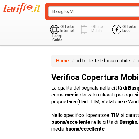
Offerte
Offerte
Offerte
Internet
Mobile
Luce
Leggi
Guide
Home
offerte telefonia mobile
Verifica Copertura Mobi
La qualità del segnale nella città di
Basi
come
media
dei valori rilevati per ogni
s
proprietaria (Iliad, TIM, Vodafone e Win
Nello specifico l'operatore
TIM
si carat
buona/eccellente
nella città di
Basiglio
media
buona/eccellente