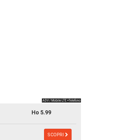
ADV / Mobile LTE +Telefono
Ho 5.99
SCOPRI