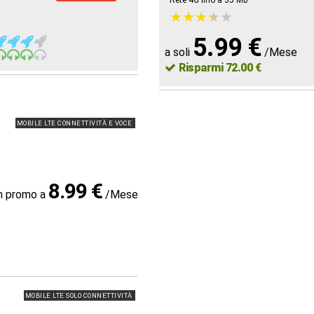
Rete 4G fino a 35
Mb
★
★
★
★
★
★
★
★
★
★
5.99 €
a soli
/Mese
Risparmi 72.00 €
MOBILE LTE CONNETTIVITÀ E VOCE
8.99 €
in promo a
/Mese
MOBILE LTE SOLO CONNETTIVITÀ