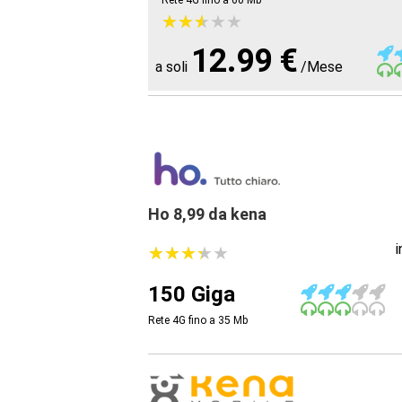
Rete 4G fino a 60
Mb
★
★
★
★
★
★
★
★
★
★
12.99 €
a soli
/Mese
Ho 8,99 da kena
★
★
★
★
★
★
★
★
★
★
150 Giga
Rete 4G fino a 35
Mb