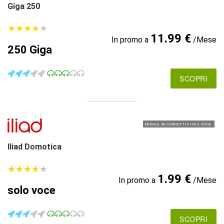
Giga 250
★
★
★
★
★
★
★
★
★
★
11.99 €
In promo a
/Mese
250 Giga
SCOPRI
MOBILE 5G CONNETTIVITÀ E VOCE
Iliad Domotica
★
★
★
★
★
★
★
★
★
★
1.99 €
In promo a
/Mese
solo voce
SCOPRI