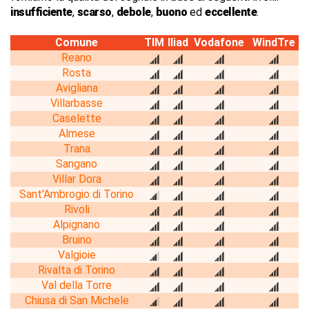
insufficiente
,
scarso
,
debole
,
buono
ed
eccellente
.
Comune
TIM
Iliad
Vodafone
WindTre
Reano
Rosta
Avigliana
Villarbasse
Caselette
Almese
Trana
Sangano
Villar Dora
Sant'Ambrogio di Torino
Rivoli
Alpignano
Bruino
Valgioie
Rivalta di Torino
Val della Torre
Chiusa di San Michele