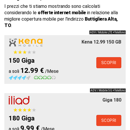
I prezzi che ti stiamo mostrando sono calcolati
considerando le
offerte internet mobile
in relazione alla
migliore copertura mobile per l'indirizzo
Buttigliera Alta,
TO
.
ADV / Mobile LTE +Telefono
Kena 12.99 150 GB
★
★
★
★
★
★
★
★
★
★
150 Giga
SCOPRI
12.99 €
a soli
/Mese
ADV / Mobile 5G +Telefono
Giga 180
★
★
★
★
★
★
★
★
★
★
180 Giga
SCOPRI
9.99 €
a soli
/Mese