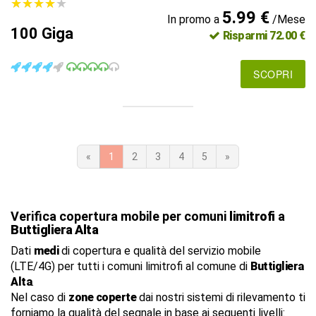
★
★
★
★
★
★
★
★
★
★
5.99 €
In promo a
/Mese
100 Giga
Risparmi 72.00 €
SCOPRI
«
1
2
3
4
5
»
Verifica copertura mobile per comuni
limitrofi
a
Buttigliera Alta
Dati
medi
di copertura e qualità del servizio mobile
(LTE/4G) per tutti i comuni limitrofi al comune di
Buttigliera
Alta
.
Nel caso di
zone coperte
dai nostri sistemi di rilevamento ti
forniamo la qualità del segnale in base ai seguenti livelli: