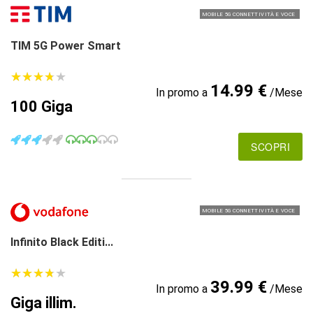
MOBILE 5G CONNETTIVITÀ E VOCE
TIM 5G Power Smart
★
★
★
★
★
★
★
★
★
★
14.99 €
In promo a
/Mese
100 Giga
SCOPRI
MOBILE 5G CONNETTIVITÀ E VOCE
Infinito Black Editi...
★
★
★
★
★
★
★
★
★
★
39.99 €
In promo a
/Mese
Giga illim.