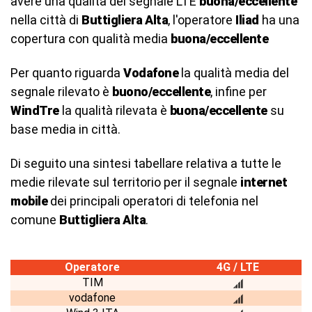
avere una qualità del segnale LTE
buona/eccellente
nella città di
Buttigliera Alta
, l'operatore
Iliad
ha una
copertura con qualità media
buona/eccellente
Per quanto riguarda
Vodafone
la qualità media del
segnale rilevato è
buono/eccellente
, infine per
WindTre
la qualità rilevata è
buona/eccellente
su
base media in città.
Di seguito una sintesi tabellare relativa a tutte le
medie rilevate sul territorio per il segnale
internet
mobile
dei principali operatori di telefonia nel
comune
Buttigliera Alta
.
Operatore
4G / LTE
TIM
vodafone