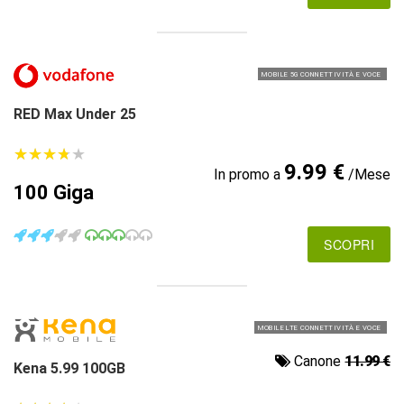
MOBILE 5G CONNETTIVITÀ E VOCE
RED Max Under 25
★
★
★
★
★
★
★
★
★
★
9.99 €
In promo a
/Mese
100 Giga
SCOPRI
MOBILE LTE CONNETTIVITÀ E VOCE
Canone
11.99 €
Kena 5.99 100GB