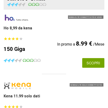
MOBILE LTE CONNETTIVITÀ E VOCE
Ho 8,99 da kena
★
★
★
★
★
★
★
★
★
★
8.99 €
In promo a
/Mese
150 Giga
SCOPRI
MOBILE LTE SOLO CONNETTIVITÀ
Kena 11.99 solo dati
★
★
★
★
★
★
★
★
★
★