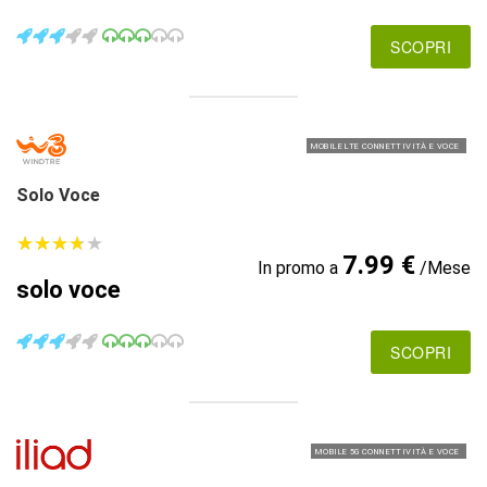
SCOPRI
MOBILE LTE CONNETTIVITÀ E VOCE
Solo Voce
★
★
★
★
★
★
★
★
★
★
7.99 €
In promo a
/Mese
solo voce
SCOPRI
MOBILE 5G CONNETTIVITÀ E VOCE