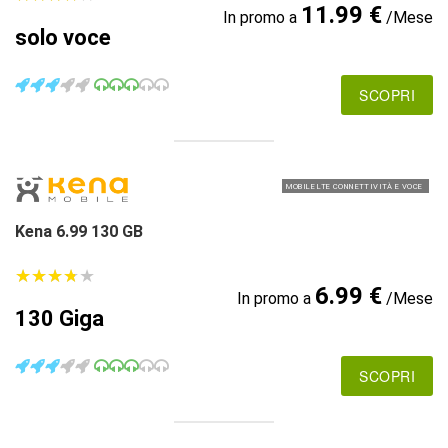
11.99 €
In promo a
/Mese
solo voce
SCOPRI
MOBILE LTE CONNETTIVITÀ E VOCE
Kena 6.99 130 GB
★
★
★
★
★
★
★
★
★
★
6.99 €
In promo a
/Mese
130 Giga
SCOPRI