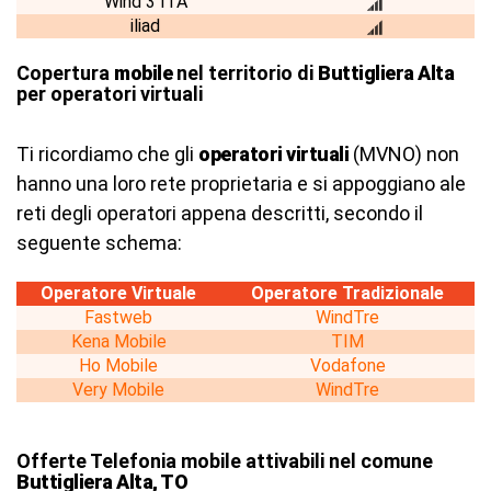
Wind 3 ITA
iliad
Copertura
mobile
nel territorio di
Buttigliera Alta
per operatori virtuali
Ti ricordiamo che gli
operatori virtuali
(MVNO) non
hanno una loro rete proprietaria e si appoggiano ale
reti degli operatori appena descritti, secondo il
seguente schema:
Operatore Virtuale
Operatore Tradizionale
Fastweb
WindTre
Kena Mobile
TIM
Ho Mobile
Vodafone
Very Mobile
WindTre
Offerte Telefonia mobile attivabili nel comune
Buttigliera Alta, TO