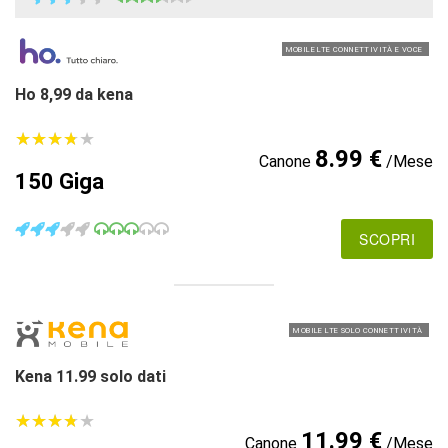
MOBILE LTE CONNETTIVITÀ E VOCE
Ho 8,99 da kena
★
★
★
★
★
★
★
★
★
★
8.99 €
Canone
/Mese
150 Giga
SCOPRI
MOBILE LTE SOLO CONNETTIVITÀ
Kena 11.99 solo dati
★
★
★
★
★
★
★
★
★
★
11.99 €
Canone
/Mese