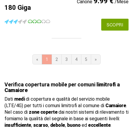
9.99 €
Canone
/Mese
180 Giga
SCOPRI
«
1
2
3
4
5
»
Verifica copertura mobile per comuni
limitrofi
a
Camaiore
Dati
medi
di copertura e qualità del servizio mobile
(LTE/4G) per tutti i comuni limitrofi al comune di
Camaiore
.
Nel caso di
zone coperte
dai nostri sistemi di rilevamento ti
forniamo la qualità del segnale in base ai seguenti livelli:
insufficiente
,
scarso
,
debole
,
buono
ed
eccellente
.