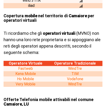
Wind 3 ITA
iliad
Copertura
mobile
nel territorio di
Camaiore
per
operatori virtuali
Ti ricordiamo che gli
operatori virtuali
(MVNO) non
hanno una loro rete proprietaria e si appoggiano ale
reti degli operatori appena descritti, secondo il
seguente schema:
Operatore Virtuale
Operatore Tradizionale
Fastweb
WindTre
Kena Mobile
TIM
Ho Mobile
Vodafone
Very Mobile
WindTre
Offerte Telefonia mobile attivabili nel comune
Camaiore, LU