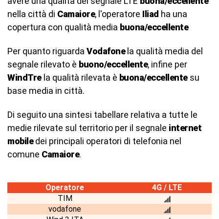
avere una qualità del segnale LTE
buona/eccellente
nella città di
Camaiore
, l'operatore
Iliad
ha una
copertura con qualità media
buona/eccellente
Per quanto riguarda
Vodafone
la qualità media del
segnale rilevato è
buono/eccellente
, infine per
WindTre
la qualità rilevata è
buona/eccellente
su
base media in città.
Di seguito una sintesi tabellare relativa a tutte le
medie rilevate sul territorio per il segnale
internet
mobile
dei principali operatori di telefonia nel
comune
Camaiore
.
Operatore
4G / LTE
TIM
vodafone