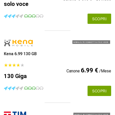
solo voce
SCOPRI
MOBILE LTE CONNETTIVITÀ E VOCE
Kena 6.99 130 GB
★
★
★
★
★
★
★
★
★
★
6.99 €
Canone
/Mese
130 Giga
SCOPRI
MOBILE 5G CONNETTIVITÀ E VOCE