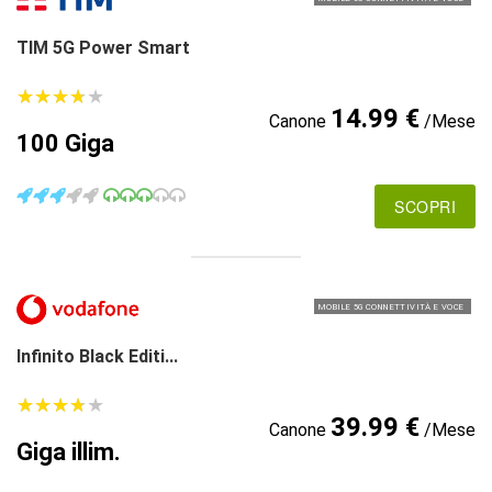
TIM 5G Power Smart
★
★
★
★
★
★
★
★
★
★
14.99 €
Canone
/Mese
100 Giga
SCOPRI
MOBILE 5G CONNETTIVITÀ E VOCE
Infinito Black Editi...
★
★
★
★
★
★
★
★
★
★
39.99 €
Canone
/Mese
Giga illim.