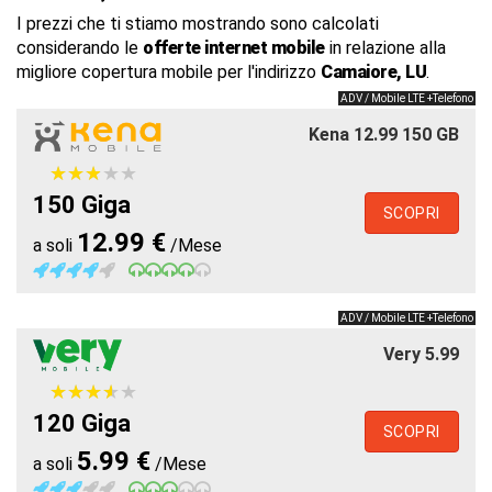
I prezzi che ti stiamo mostrando sono calcolati
considerando le
offerte internet mobile
in relazione alla
migliore copertura mobile per l'indirizzo
Camaiore, LU
.
ADV / Mobile LTE +Telefono
Kena 12.99 150 GB
★
★
★
★
★
★
★
★
★
★
150 Giga
SCOPRI
12.99 €
a soli
/Mese
ADV / Mobile LTE +Telefono
Very 5.99
★
★
★
★
★
★
★
★
★
★
120 Giga
SCOPRI
5.99 €
a soli
/Mese