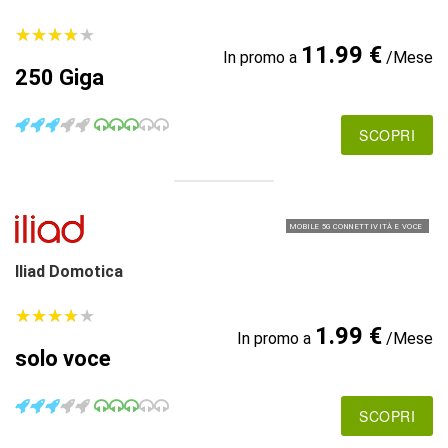
★
★
★
★
★
★
★
★
★
★
11.99 €
In promo a
/Mese
250 Giga
SCOPRI
MOBILE 5G CONNETTIVITÀ E VOCE
Iliad Domotica
★
★
★
★
★
★
★
★
★
★
1.99 €
In promo a
/Mese
solo voce
SCOPRI