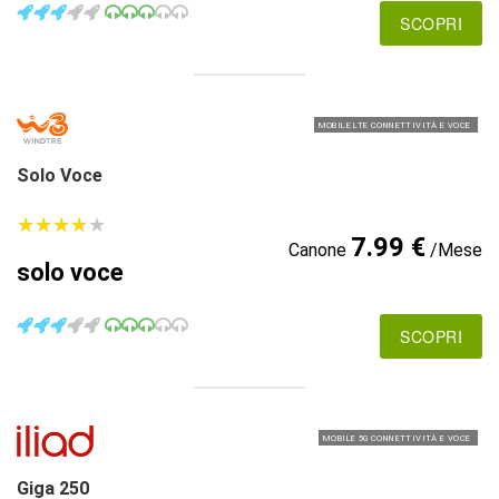
SCOPRI
MOBILE LTE CONNETTIVITÀ E VOCE
Solo Voce
★
★
★
★
★
★
★
★
★
★
7.99 €
Canone
/Mese
solo voce
SCOPRI
MOBILE 5G CONNETTIVITÀ E VOCE
Giga 250