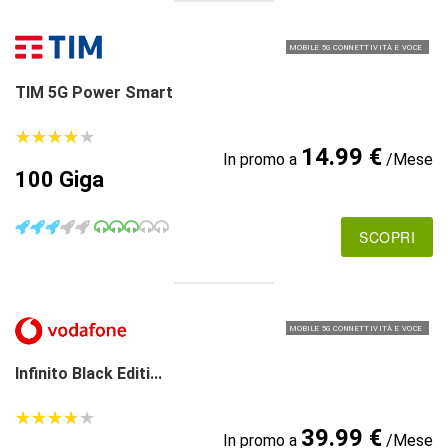
MOBILE 5G CONNETTIVITÀ E VOCE
TIM 5G Power Smart
★
★
★
★
★
★
★
★
★
★
14.99 €
In promo a
/Mese
100 Giga
SCOPRI
MOBILE 5G CONNETTIVITÀ E VOCE
Infinito Black Editi...
★
★
★
★
★
★
★
★
★
★
39.99 €
In promo a
/Mese