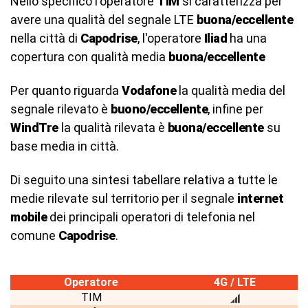
Nello specifico l'operatore
TIM
si caratterizza per
avere una qualità del segnale LTE
buona/eccellente
nella città di
Capodrise
, l'operatore
Iliad
ha una
copertura con qualità media
buona/eccellente
Per quanto riguarda
Vodafone
la qualità media del
segnale rilevato è
buono/eccellente
, infine per
WindTre
la qualità rilevata è
buona/eccellente
su
base media in città.
Di seguito una sintesi tabellare relativa a tutte le
medie rilevate sul territorio per il segnale
internet
mobile
dei principali operatori di telefonia nel
comune
Capodrise
.
Operatore
4G / LTE
TIM