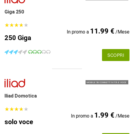
Giga 250
★
★
★
★
★
★
★
★
★
★
11.99 €
In promo a
/Mese
250 Giga
SCOPRI
MOBILE 5G CONNETTIVITÀ E VOCE
Iliad Domotica
★
★
★
★
★
★
★
★
★
★
1.99 €
In promo a
/Mese
solo voce