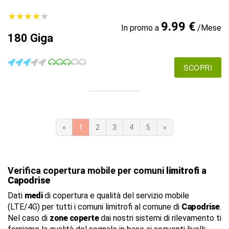
★
★
★
★
★
★
★
★
★
★
9.99 €
In promo a
/Mese
180 Giga
SCOPRI
«
1
2
3
4
5
»
Verifica copertura mobile per comuni
limitrofi
a
Capodrise
Dati
medi
di copertura e qualità del servizio mobile
(LTE/4G) per tutti i comuni limitrofi al comune di
Capodrise
.
Nel caso di
zone coperte
dai nostri sistemi di rilevamento ti