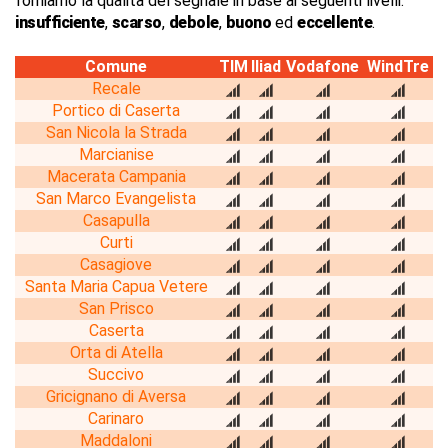
forniamo la qualità del segnale in base ai seguenti livelli:
insufficiente
,
scarso
,
debole
,
buono
ed
eccellente
.
Comune
TIM
Iliad
Vodafone
WindTre
Recale
Portico di Caserta
San Nicola la Strada
Marcianise
Macerata Campania
San Marco Evangelista
Casapulla
Curti
Casagiove
Santa Maria Capua Vetere
San Prisco
Caserta
Orta di Atella
Succivo
Gricignano di Aversa
Carinaro
Maddaloni