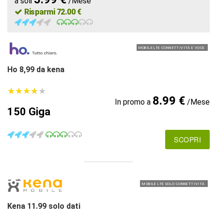
a soli
/Mese
Risparmi 72.00 €
MOBILE LTE CONNETTIVITÀ E VOCE
Ho 8,99 da kena
★
★
★
★
★
★
★
★
★
★
8.99 €
In promo a
/Mese
150 Giga
SCOPRI
MOBILE LTE SOLO CONNETTIVITÀ
Kena 11.99 solo dati