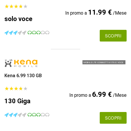
★
★
★
★
★
★
★
★
★
★
11.99 €
In promo a
/Mese
solo voce
SCOPRI
MOBILE LTE CONNETTIVITÀ E VOCE
Kena 6.99 130 GB
★
★
★
★
★
★
★
★
★
★
6.99 €
In promo a
/Mese
130 Giga
SCOPRI