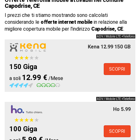
Capodrise, CE
I prezzi che ti stiamo mostrando sono calcolati
considerando le
offerte internet mobile
in relazione alla
migliore copertura mobile per l'indirizzo
Capodrise, CE
.
ADV / Mobile LTE +Telefono
Kena 12.99 150 GB
★
★
★
★
★
★
★
★
★
★
150 Giga
SCOPRI
12.99 €
a soli
/Mese
ADV / Mobile LTE +Telefono
Ho 5.99
★
★
★
★
★
★
★
★
★
★
100 Giga
SCOPRI
5.99 €