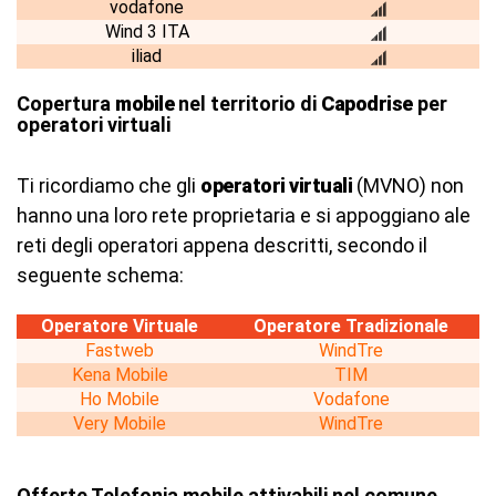
vodafone
Wind 3 ITA
iliad
Copertura
mobile
nel territorio di
Capodrise
per
operatori virtuali
Ti ricordiamo che gli
operatori virtuali
(MVNO) non
hanno una loro rete proprietaria e si appoggiano ale
reti degli operatori appena descritti, secondo il
seguente schema:
Operatore Virtuale
Operatore Tradizionale
Fastweb
WindTre
Kena Mobile
TIM
Ho Mobile
Vodafone
Very Mobile
WindTre
Offerte Telefonia mobile attivabili nel comune