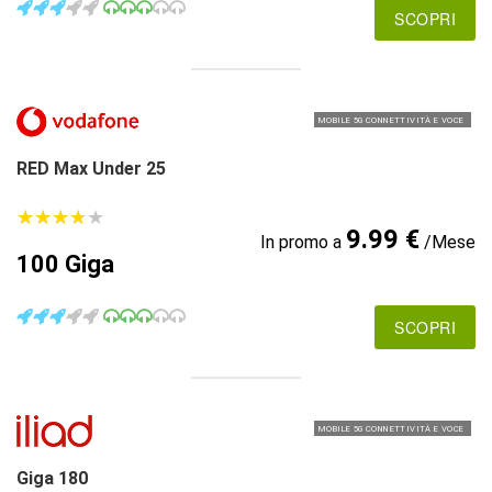
SCOPRI
MOBILE 5G CONNETTIVITÀ E VOCE
RED Max Under 25
★
★
★
★
★
★
★
★
★
★
9.99 €
In promo a
/Mese
100 Giga
SCOPRI
MOBILE 5G CONNETTIVITÀ E VOCE
Giga 180