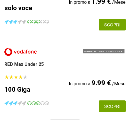
1.99 €
In promo a
/Mese
solo voce
SCOPRI
MOBILE 5G CONNETTIVITÀ E VOCE
RED Max Under 25
★
★
★
★
★
★
★
★
★
★
9.99 €
In promo a
/Mese
100 Giga
SCOPRI