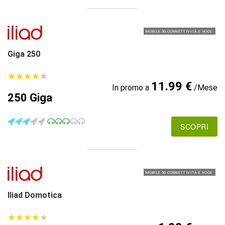
MOBILE 5G CONNETTIVITÀ E VOCE
Giga 250
★
★
★
★
★
★
★
★
★
★
11.99 €
In promo a
/Mese
250 Giga
SCOPRI
MOBILE 5G CONNETTIVITÀ E VOCE
Iliad Domotica
★
★
★
★
★
★
★
★
★
★