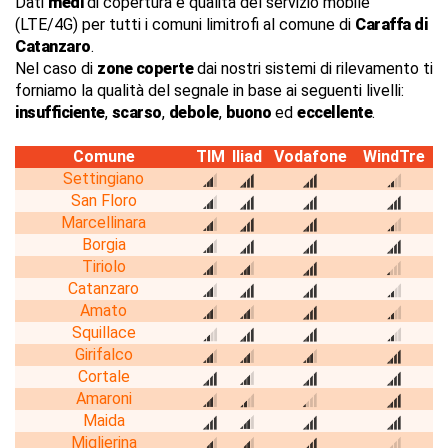
Dati
medi
di copertura e qualità del servizio mobile
(LTE/4G) per tutti i comuni limitrofi al comune di
Caraffa di
Catanzaro
.
Nel caso di
zone coperte
dai nostri sistemi di rilevamento ti
forniamo la qualità del segnale in base ai seguenti livelli:
insufficiente
,
scarso
,
debole
,
buono
ed
eccellente
.
Comune
TIM
Iliad
Vodafone
WindTre
Settingiano
San Floro
Marcellinara
Borgia
Tiriolo
Catanzaro
Amato
Squillace
Girifalco
Cortale
Amaroni
Maida
Miglierina