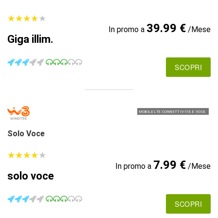
★
★
★
★
★
★
★
★
★
★
39.99 €
In promo a
/Mese
Giga illim.
SCOPRI
MOBILE LTE CONNETTIVITÀ E VOCE
Solo Voce
★
★
★
★
★
★
★
★
★
★
7.99 €
In promo a
/Mese
solo voce
SCOPRI