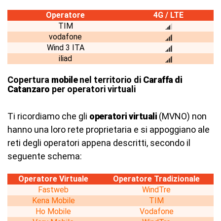
Operatore
4G / LTE
TIM
vodafone
Wind 3 ITA
iliad
Copertura
mobile
nel territorio di
Caraffa di
Catanzaro
per operatori virtuali
Ti ricordiamo che gli
operatori virtuali
(MVNO) non
hanno una loro rete proprietaria e si appoggiano ale
reti degli operatori appena descritti, secondo il
seguente schema:
Operatore Virtuale
Operatore Tradizionale
Fastweb
WindTre
Kena Mobile
TIM
Ho Mobile
Vodafone