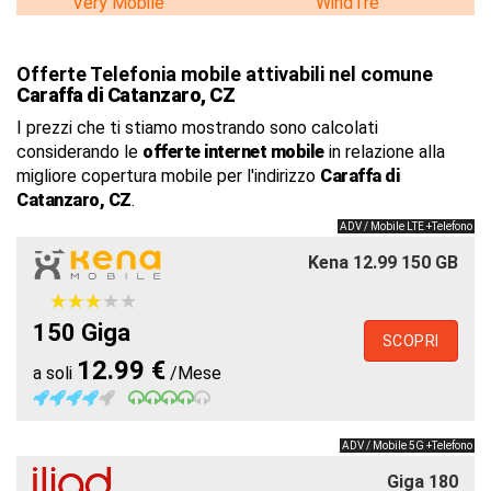
Very Mobile
WindTre
Offerte Telefonia mobile attivabili nel comune
Caraffa di Catanzaro, CZ
I prezzi che ti stiamo mostrando sono calcolati
considerando le
offerte internet mobile
in relazione alla
migliore copertura mobile per l'indirizzo
Caraffa di
Catanzaro, CZ
.
ADV / Mobile LTE +Telefono
Kena 12.99 150 GB
★
★
★
★
★
★
★
★
★
★
150 Giga
SCOPRI
12.99 €
a soli
/Mese
ADV / Mobile 5G +Telefono
Giga 180