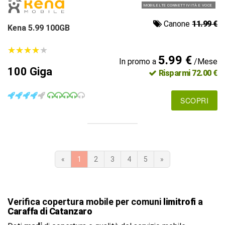
MOBILE LTE CONNETTIVITÀ E VOCE
Canone
11.99 €
Kena 5.99 100GB
★
★
★
★
★
★
★
★
★
★
5.99 €
In promo a
/Mese
100 Giga
Risparmi 72.00 €
SCOPRI
«
1
2
3
4
5
»
Verifica copertura mobile per comuni
limitrofi
a
Caraffa di Catanzaro