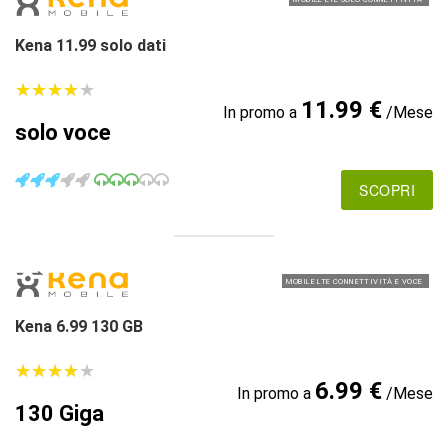
Kena 11.99 solo dati
★
★
★
★
★
★
★
★
★
★
11.99 €
In promo a
/Mese
solo voce
SCOPRI
MOBILE LTE CONNETTIVITÀ E VOCE
Kena 6.99 130 GB
★
★
★
★
★
★
★
★
★
★
6.99 €
In promo a
/Mese
130 Giga