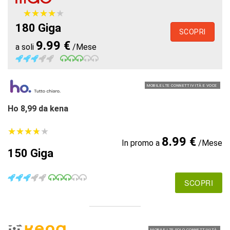
★
★
★
★
★
★
★
★
★
★
180 Giga
SCOPRI
9.99 €
a soli
/Mese
MOBILE LTE CONNETTIVITÀ E VOCE
Ho 8,99 da kena
★
★
★
★
★
★
★
★
★
★
8.99 €
In promo a
/Mese
150 Giga
SCOPRI
MOBILE LTE SOLO CONNETTIVITÀ