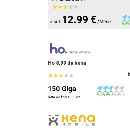
Rete 4G fino a 60
Mb
★
★
★
★
★
★
★
★
★
★
12.99 €
a soli
/Mese
Ho 8,99 da kena
★
★
★
★
★
★
★
★
★
★
150 Giga
Rete 4G fino a 35
Mb