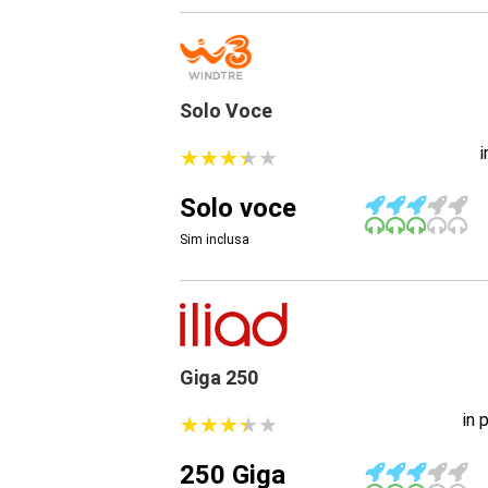
Solo Voce
★
★
★
★
★
★
★
★
★
★
Solo voce
Sim inclusa
Giga 250
in 
★
★
★
★
★
★
★
★
★
★
250 Giga