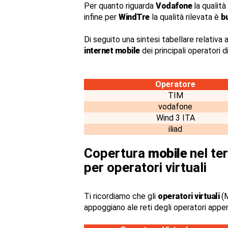
Per quanto riguarda
Vodafone
la qualità
infine per
WindTre
la qualità rilevata è
b
Di seguito una sintesi tabellare relativa a
internet mobile
dei principali operatori 
Operatore
TIM
vodafone
Wind 3 ITA
iliad
Copertura
mobile
nel ter
per operatori virtuali
Ti ricordiamo che gli
operatori virtuali
(M
appoggiano ale reti degli operatori appe