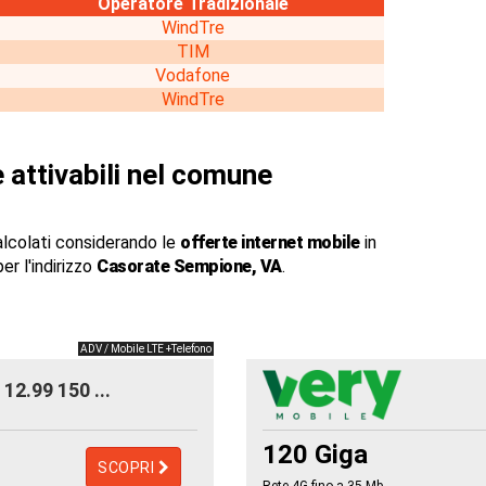
Operatore Tradizionale
WindTre
TIM
Vodafone
WindTre
 attivabili nel comune
alcolati considerando le
offerte internet mobile
in
er l'indirizzo
Casorate Sempione, VA
.
ADV / Mobile LTE +Telefono
12.99 150 ...
120 Giga
SCOPRI