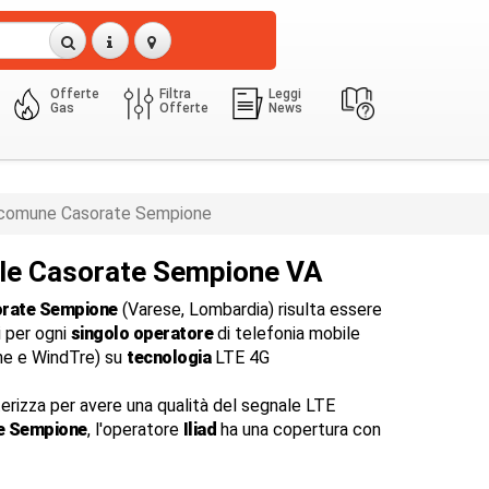
Offerte
Filtra
Leggi
Gas
Offerte
News
comune Casorate Sempione
ile Casorate Sempione VA
rate Sempione
(Varese, Lombardia) risulta essere
i per ogni
singolo operatore
di telefonia mobile
one e WindTre) su
tecnologia
LTE 4G
terizza per avere una qualità del segnale LTE
e Sempione
, l'operatore
Iliad
ha una copertura con