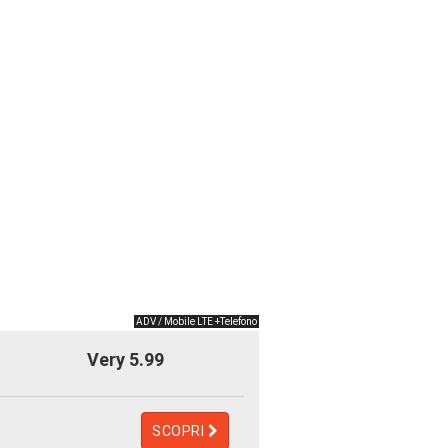
ADV / Mobile LTE +Telefono
Very 5.99
SCOPRI