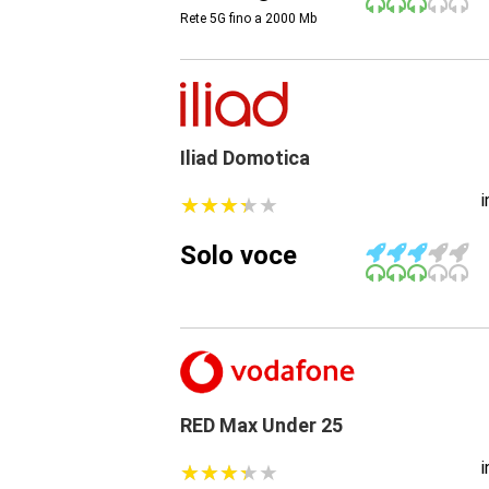
Rete 5G fino a 2000
Mb
Iliad Domotica
★
★
★
★
★
★
★
★
★
★
Solo voce
RED Max Under 25
★
★
★
★
★
★
★
★
★
★