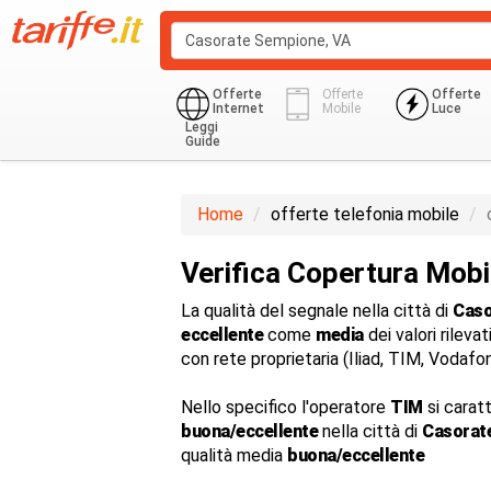
Offerte
Offerte
Offerte
Internet
Mobile
Luce
Leggi
Guide
Home
offerte telefonia mobile
Verifica Copertura Mob
La qualità del segnale nella città di
Caso
eccellente
come
media
dei valori rilevat
con rete proprietaria (Iliad, TIM, Vodaf
Nello specifico l'operatore
TIM
si carat
buona/eccellente
nella città di
Casorat
qualità media
buona/eccellente