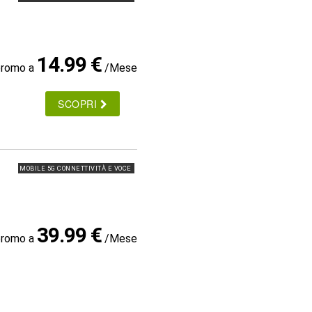
14.99 €
promo a
/Mese
SCOPRI
MOBILE 5G CONNETTIVITÀ E VOCE
39.99 €
promo a
/Mese