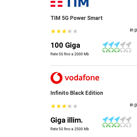
TIM 5G Power Smart
in 
★
★
★
★
★
★
★
★
★
★
100 Giga
Rete 5G fino a 2000
Mb
Infinito Black Edition
in 
★
★
★
★
★
★
★
★
★
★
Giga illim.
Rete 5G fino a 2500
Mb