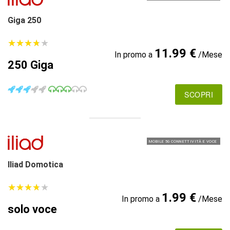
Giga 250
★
★
★
★
★
★
★
★
★
★
11.99 €
In promo a
/Mese
250 Giga
SCOPRI
MOBILE 5G CONNETTIVITÀ E VOCE
Iliad Domotica
★
★
★
★
★
★
★
★
★
★
1.99 €
In promo a
/Mese
solo voce