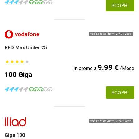
SCOPRI
MOBILE 5G CONNETTIVITÀ E VOCE
RED Max Under 25
★
★
★
★
★
★
★
★
★
★
9.99 €
In promo a
/Mese
100 Giga
SCOPRI
MOBILE 5G CONNETTIVITÀ E VOCE
Giga 180