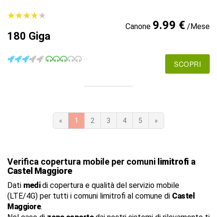
★
★
★
★
★
★
★
★
★
★
9.99 €
Canone
/Mese
180 Giga
SCOPRI
«
1
2
3
4
5
»
Verifica copertura mobile per comuni
limitrofi
a
Castel Maggiore
Dati
medi
di copertura e qualità del servizio mobile
(LTE/4G) per tutti i comuni limitrofi al comune di
Castel
Maggiore
.