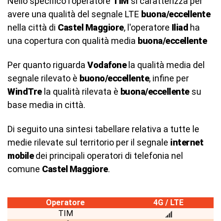
Nello specifico l'operatore
TIM
si caratterizza per
avere una qualità del segnale LTE
buona/eccellente
nella città di
Castel Maggiore
, l'operatore
Iliad
ha
una copertura con qualità media
buona/eccellente
Per quanto riguarda
Vodafone
la qualità media del
segnale rilevato è
buono/eccellente
, infine per
WindTre
la qualità rilevata è
buona/eccellente
su
base media in città.
Di seguito una sintesi tabellare relativa a tutte le
medie rilevate sul territorio per il segnale
internet
mobile
dei principali operatori di telefonia nel
comune
Castel Maggiore
.
Operatore
4G / LTE
TIM