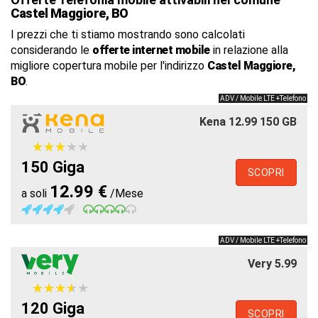
Castel Maggiore, BO
I prezzi che ti stiamo mostrando sono calcolati
considerando le
offerte internet mobile
in relazione alla
migliore copertura mobile per l'indirizzo
Castel Maggiore,
BO
.
ADV / Mobile LTE +Telefono
Kena 12.99 150 GB
★
★
★
★
★
★
★
★
★
★
150 Giga
SCOPRI
12.99 €
a soli
/Mese
ADV / Mobile LTE +Telefono
Very 5.99
★
★
★
★
★
★
★
★
★
★
120 Giga
SCOPRI