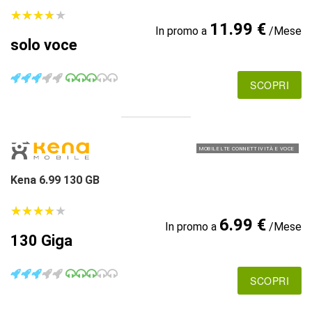
★
★
★
★
★
★
★
★
★
★
11.99 €
In promo a
/Mese
solo voce
SCOPRI
MOBILE LTE CONNETTIVITÀ E VOCE
Kena 6.99 130 GB
★
★
★
★
★
★
★
★
★
★
6.99 €
In promo a
/Mese
130 Giga
SCOPRI