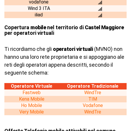
vodafone
Wind 3 ITA
iliad
Copertura
mobile
nel territorio di
Castel Maggiore
per operatori virtuali
Ti ricordiamo che gli
operatori virtuali
(MVNO) non
hanno una loro rete proprietaria e si appoggiano ale
reti degli operatori appena descritti, secondo il
seguente schema:
Operatore Virtuale
Operatore Tradizionale
Fastweb
WindTre
Kena Mobile
TIM
Ho Mobile
Vodafone
Very Mobile
WindTre
Offerte Telefonia mobile attivabili nel comune