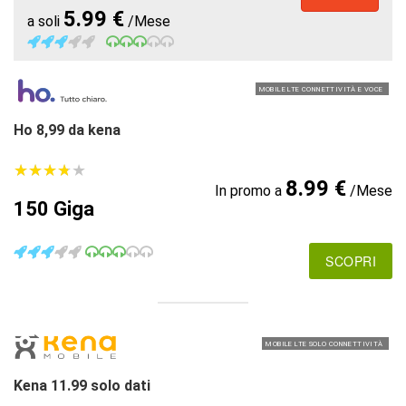
5.99 €
a soli
/Mese
MOBILE LTE CONNETTIVITÀ E VOCE
Ho 8,99 da kena
★
★
★
★
★
★
★
★
★
★
8.99 €
In promo a
/Mese
150 Giga
SCOPRI
MOBILE LTE SOLO CONNETTIVITÀ
Kena 11.99 solo dati