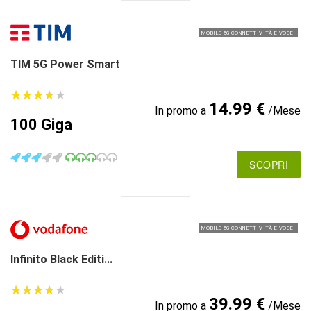
MOBILE 5G CONNETTIVITÀ E VOCE
TIM 5G Power Smart
★
★
★
★
★
★
★
★
★
★
14.99 €
In promo a
/Mese
100 Giga
SCOPRI
MOBILE 5G CONNETTIVITÀ E VOCE
Infinito Black Editi...
★
★
★
★
★
★
★
★
★
★
39.99 €
In promo a
/Mese