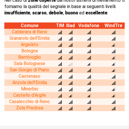
Nel caso di
zone coperte
dai nostri sistemi di rilevamento ti
forniamo la qualità del segnale in base ai seguenti livelli:
insufficiente
,
scarso
,
debole
,
buono
ed
eccellente
.
Comune
TIM
Iliad
Vodafone
WindTre
Calderara di Reno
Granarolo dell'Emilia
Argelato
Bologna
Bentivoglio
Sala Bolognese
San Giorgio di Piano
Castenaso
Anzola dell'Emilia
Minerbio
Castello d'Argile
Casalecchio di Reno
Zola Predosa