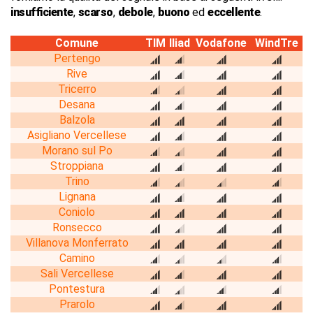
insufficiente
,
scarso
,
debole
,
buono
ed
eccellente
.
Comune
TIM
Iliad
Vodafone
WindTre
Pertengo
Rive
Tricerro
Desana
Balzola
Asigliano Vercellese
Morano sul Po
Stroppiana
Trino
Lignana
Coniolo
Ronsecco
Villanova Monferrato
Camino
Sali Vercellese
Pontestura
Prarolo