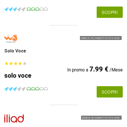
SCOPRI
MOBILE LTE CONNETTIVITÀ E VOCE
Solo Voce
★
★
★
★
★
★
★
★
★
★
7.99 €
In promo a
/Mese
solo voce
SCOPRI
MOBILE 5G CONNETTIVITÀ E VOCE