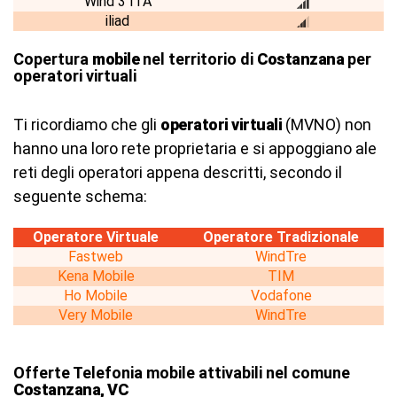
Wind 3 ITA
iliad
Copertura
mobile
nel territorio di
Costanzana
per
operatori virtuali
Ti ricordiamo che gli
operatori virtuali
(MVNO) non
hanno una loro rete proprietaria e si appoggiano ale
reti degli operatori appena descritti, secondo il
seguente schema:
Operatore Virtuale
Operatore Tradizionale
Fastweb
WindTre
Kena Mobile
TIM
Ho Mobile
Vodafone
Very Mobile
WindTre
Offerte Telefonia mobile attivabili nel comune
Costanzana, VC