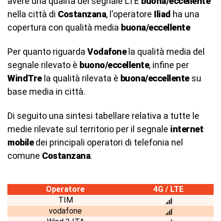
avere una qualità del segnale LTE
buona/eccellente
nella città di
Costanzana
, l'operatore
Iliad
ha una
copertura con qualità media
buona/eccellente
Per quanto riguarda
Vodafone
la qualità media del
segnale rilevato è
buono/eccellente
, infine per
WindTre
la qualità rilevata è
buona/eccellente
su
base media in città.
Di seguito una sintesi tabellare relativa a tutte le
medie rilevate sul territorio per il segnale
internet
mobile
dei principali operatori di telefonia nel
comune
Costanzana
.
Operatore
4G / LTE
TIM
vodafone