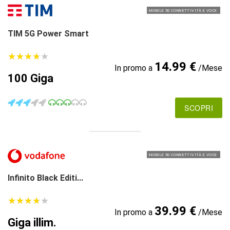
MOBILE 5G CONNETTIVITÀ E VOCE
TIM 5G Power Smart
★
★
★
★
★
★
★
★
★
★
14.99 €
In promo a
/Mese
100 Giga
SCOPRI
MOBILE 5G CONNETTIVITÀ E VOCE
Infinito Black Editi...
★
★
★
★
★
★
★
★
★
★
39.99 €
In promo a
/Mese
Giga illim.