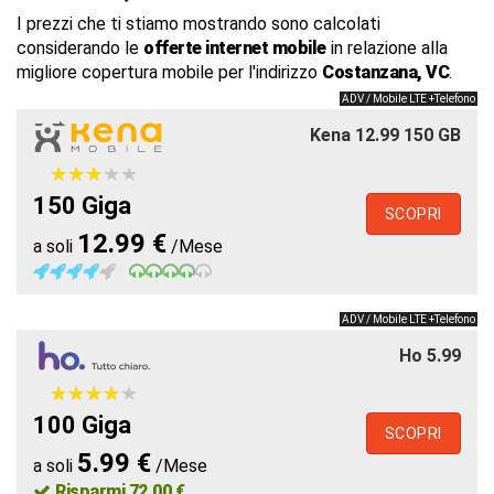
I prezzi che ti stiamo mostrando sono calcolati
considerando le
offerte internet mobile
in relazione alla
migliore copertura mobile per l'indirizzo
Costanzana, VC
.
ADV / Mobile LTE +Telefono
Kena 12.99 150 GB
★
★
★
★
★
★
★
★
★
★
150 Giga
SCOPRI
12.99 €
a soli
/Mese
ADV / Mobile LTE +Telefono
Ho 5.99
★
★
★
★
★
★
★
★
★
★
100 Giga
SCOPRI
5.99 €
a soli
/Mese
Risparmi 72.00 €