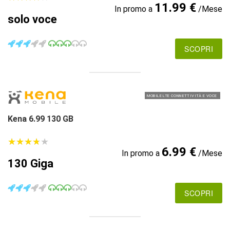
11.99 €
In promo a
/Mese
solo voce
SCOPRI
MOBILE LTE CONNETTIVITÀ E VOCE
Kena 6.99 130 GB
★
★
★
★
★
★
★
★
★
★
6.99 €
In promo a
/Mese
130 Giga
SCOPRI