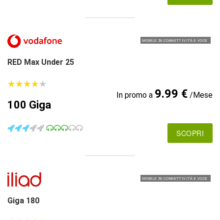
MOBILE 5G CONNETTIVITÀ E VOCE
RED Max Under 25
★
★
★
★
★
★
★
★
★
★
9.99 €
In promo a
/Mese
100 Giga
SCOPRI
MOBILE 5G CONNETTIVITÀ E VOCE
Giga 180