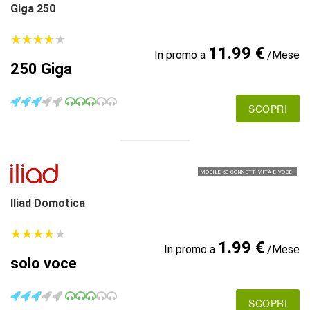
Giga 250
★
★
★
★
★
★
★
★
★
★
11.99 €
In promo a
/Mese
250 Giga
SCOPRI
MOBILE 5G CONNETTIVITÀ E VOCE
Iliad Domotica
★
★
★
★
★
★
★
★
★
★
1.99 €
In promo a
/Mese
solo voce
SCOPRI