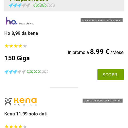
MOBILE LTE CONNETTIVITÀ E VOCE
Ho 8,99 da kena
★
★
★
★
★
★
★
★
★
★
8.99 €
In promo a
/Mese
150 Giga
SCOPRI
MOBILE LTE SOLO CONNETTIVITÀ
Kena 11.99 solo dati
★
★
★
★
★
★
★
★
★
★