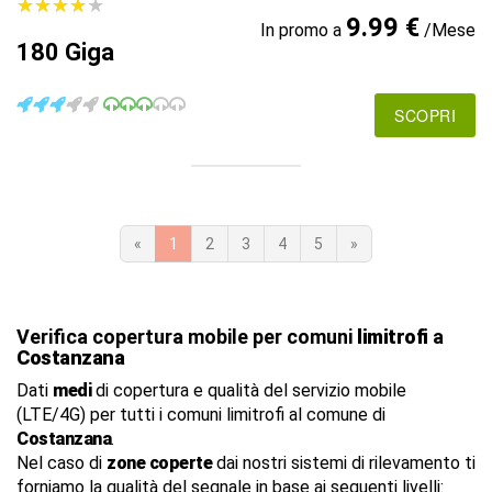
★
★
★
★
★
★
★
★
★
★
9.99 €
In promo a
/Mese
180 Giga
SCOPRI
«
1
2
3
4
5
»
Verifica copertura mobile per comuni
limitrofi
a
Costanzana
Dati
medi
di copertura e qualità del servizio mobile
(LTE/4G) per tutti i comuni limitrofi al comune di
Costanzana
.
Nel caso di
zone coperte
dai nostri sistemi di rilevamento ti
forniamo la qualità del segnale in base ai seguenti livelli: