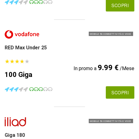
SCOPRI
MOBILE 5G CONNETTIVITÀ E VOCE
RED Max Under 25
★
★
★
★
★
★
★
★
★
★
9.99 €
In promo a
/Mese
100 Giga
SCOPRI
MOBILE 5G CONNETTIVITÀ E VOCE
Giga 180