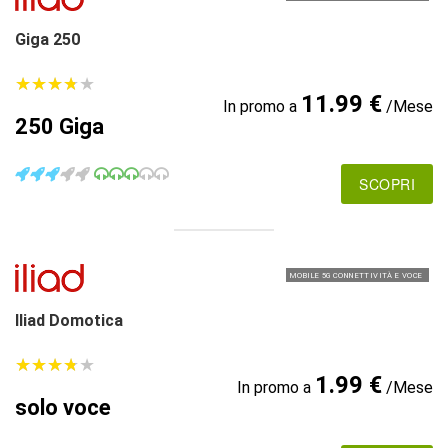
Giga 250
★
★
★
★
★
★
★
★
★
★
11.99 €
In promo a
/Mese
250 Giga
SCOPRI
MOBILE 5G CONNETTIVITÀ E VOCE
Iliad Domotica
★
★
★
★
★
★
★
★
★
★
1.99 €
In promo a
/Mese
solo voce