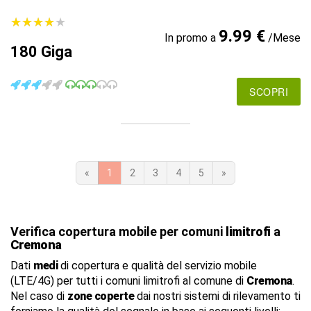
★
★
★
★
★
★
★
★
★
★
9.99 €
In promo a
/Mese
180 Giga
SCOPRI
«
1
2
3
4
5
»
Verifica copertura mobile per comuni
limitrofi
a
Cremona
Dati
medi
di copertura e qualità del servizio mobile
(LTE/4G) per tutti i comuni limitrofi al comune di
Cremona
.
Nel caso di
zone coperte
dai nostri sistemi di rilevamento ti