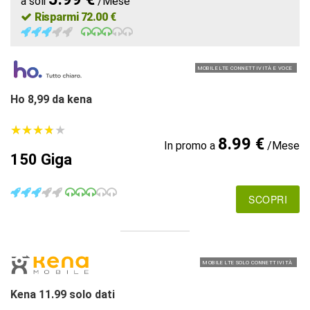
a soli
/Mese
Risparmi 72.00 €
MOBILE LTE CONNETTIVITÀ E VOCE
Ho 8,99 da kena
★
★
★
★
★
★
★
★
★
★
8.99 €
In promo a
/Mese
150 Giga
SCOPRI
MOBILE LTE SOLO CONNETTIVITÀ
Kena 11.99 solo dati