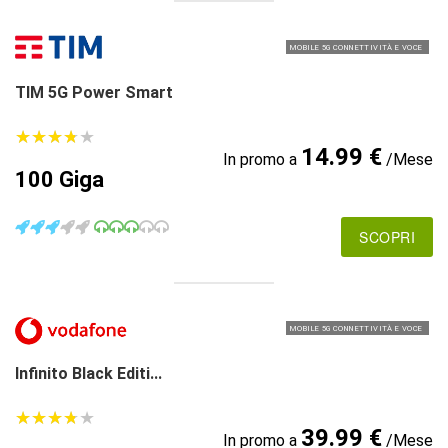
MOBILE 5G CONNETTIVITÀ E VOCE
TIM 5G Power Smart
★
★
★
★
★
★
★
★
★
★
14.99 €
In promo a
/Mese
100 Giga
SCOPRI
MOBILE 5G CONNETTIVITÀ E VOCE
Infinito Black Editi...
★
★
★
★
★
★
★
★
★
★
39.99 €
In promo a
/Mese