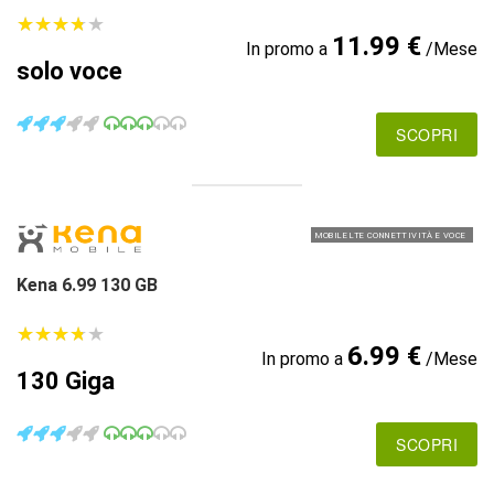
★
★
★
★
★
★
★
★
★
★
11.99 €
In promo a
/Mese
solo voce
SCOPRI
MOBILE LTE CONNETTIVITÀ E VOCE
Kena 6.99 130 GB
★
★
★
★
★
★
★
★
★
★
6.99 €
In promo a
/Mese
130 Giga
SCOPRI