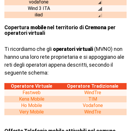
vodafone
Wind 3 ITA
iliad
Copertura
mobile
nel territorio di
Cremona
per
operatori virtuali
Ti ricordiamo che gli
operatori virtuali
(MVNO) non
hanno una loro rete proprietaria e si appoggiano ale
reti degli operatori appena descritti, secondo il
seguente schema:
Operatore Virtuale
Operatore Tradizionale
Fastweb
WindTre
Kena Mobile
TIM
Ho Mobile
Vodafone
Very Mobile
WindTre
Offerte Telefonia mobile attivabili nel comune