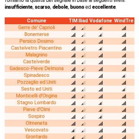
forniamo la qualità del segnale in base ai seguenti livelli:
insufficiente
,
scarso
,
debole
,
buono
ed
eccellente
.
Comune
TIM
Iliad
Vodafone
WindTre
Gerre de' Caprioli
Bonemerse
Persico Dosimo
Castelvetro Piacentino
Malagnino
Castelverde
Gadesco-Pieve Delmona
Spinadesco
Pozzaglio ed Uniti
Sesto ed Uniti
Monticelli d'Ongina
Stagno Lombardo
Pieve d'Olmi
Sospiro
Olmeneta
Vescovato
Grontardo