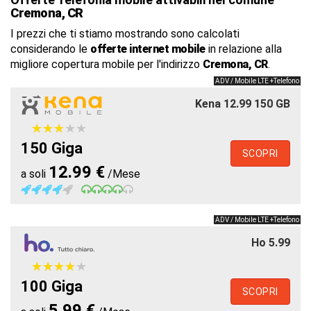
Cremona, CR
I prezzi che ti stiamo mostrando sono calcolati
considerando le
offerte internet mobile
in relazione alla
migliore copertura mobile per l'indirizzo
Cremona, CR
.
ADV / Mobile LTE +Telefono
Kena 12.99 150 GB
★
★
★
★
★
★
★
★
★
★
150 Giga
SCOPRI
12.99 €
a soli
/Mese
ADV / Mobile LTE +Telefono
Ho 5.99
★
★
★
★
★
★
★
★
★
★
100 Giga
SCOPRI
5.99 €