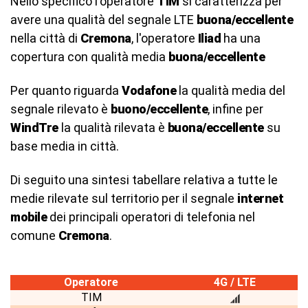
Nello specifico l'operatore
TIM
si caratterizza per
avere una qualità del segnale LTE
buona/eccellente
nella città di
Cremona
, l'operatore
Iliad
ha una
copertura con qualità media
buona/eccellente
Per quanto riguarda
Vodafone
la qualità media del
segnale rilevato è
buono/eccellente
, infine per
WindTre
la qualità rilevata è
buona/eccellente
su
base media in città.
Di seguito una sintesi tabellare relativa a tutte le
medie rilevate sul territorio per il segnale
internet
mobile
dei principali operatori di telefonia nel
comune
Cremona
.
Operatore
4G / LTE
TIM