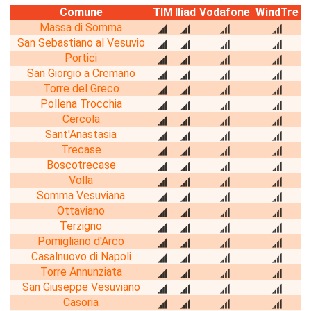
Comune
TIM
Iliad
Vodafone
WindTre
Massa di Somma
San Sebastiano al Vesuvio
Portici
San Giorgio a Cremano
Torre del Greco
Pollena Trocchia
Cercola
Sant'Anastasia
Trecase
Boscotrecase
Volla
Somma Vesuviana
Ottaviano
Terzigno
Pomigliano d'Arco
Casalnuovo di Napoli
Torre Annunziata
San Giuseppe Vesuviano
Casoria