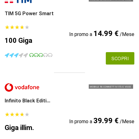
TIM 5G Power Smart
★
★
★
★
★
★
★
★
★
★
14.99 €
In promo a
/Mese
100 Giga
SCOPRI
MOBILE 5G CONNETTIVITÀ E VOCE
Infinito Black Editi...
★
★
★
★
★
★
★
★
★
★
39.99 €
In promo a
/Mese
Giga illim.