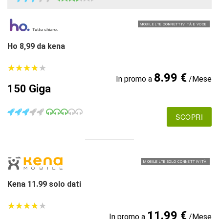
MOBILE LTE CONNETTIVITÀ E VOCE
Ho 8,99 da kena
★
★
★
★
★
★
★
★
★
★
8.99 €
In promo a
/Mese
150 Giga
SCOPRI
MOBILE LTE SOLO CONNETTIVITÀ
Kena 11.99 solo dati
★
★
★
★
★
★
★
★
★
★
11.99 €
In promo a
/Mese