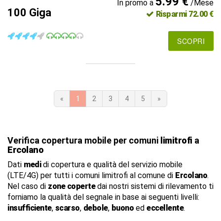
5.99 €
In promo a
/Mese
100 Giga
Risparmi 72.00 €
SCOPRI
«
1
2
3
4
5
»
Verifica copertura mobile per comuni
limitrofi
a
Ercolano
Dati
medi
di copertura e qualità del servizio mobile
(LTE/4G) per tutti i comuni limitrofi al comune di
Ercolano
.
Nel caso di
zone coperte
dai nostri sistemi di rilevamento ti
forniamo la qualità del segnale in base ai seguenti livelli:
insufficiente
,
scarso
,
debole
,
buono
ed
eccellente
.