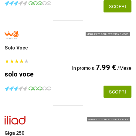
SCOPRI
MOBILE LTE CONNETTIVITÀ E VOCE
Solo Voce
★
★
★
★
★
★
★
★
★
★
7.99 €
In promo a
/Mese
solo voce
SCOPRI
MOBILE 5G CONNETTIVITÀ E VOCE
Giga 250