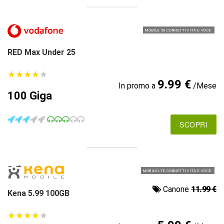
MOBILE 5G CONNETTIVITÀ E VOCE
RED Max Under 25
★
★
★
★
★
★
★
★
★
★
9.99 €
In promo a
/Mese
100 Giga
SCOPRI
MOBILE LTE CONNETTIVITÀ E VOCE
Canone
11.99 €
Kena 5.99 100GB
★
★
★
★
★
★
★
★
★
★