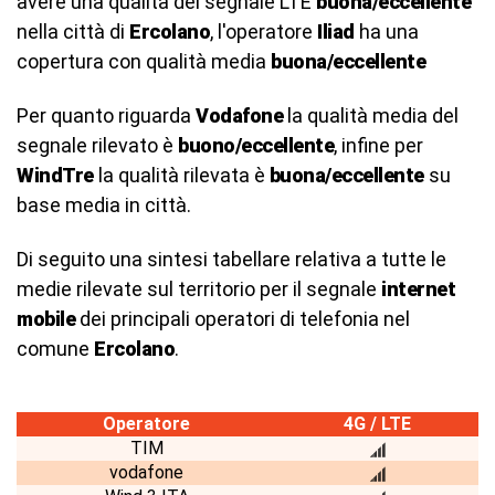
avere una qualità del segnale LTE
buona/eccellente
nella città di
Ercolano
, l'operatore
Iliad
ha una
copertura con qualità media
buona/eccellente
Per quanto riguarda
Vodafone
la qualità media del
segnale rilevato è
buono/eccellente
, infine per
WindTre
la qualità rilevata è
buona/eccellente
su
base media in città.
Di seguito una sintesi tabellare relativa a tutte le
medie rilevate sul territorio per il segnale
internet
mobile
dei principali operatori di telefonia nel
comune
Ercolano
.
Operatore
4G / LTE
TIM
vodafone