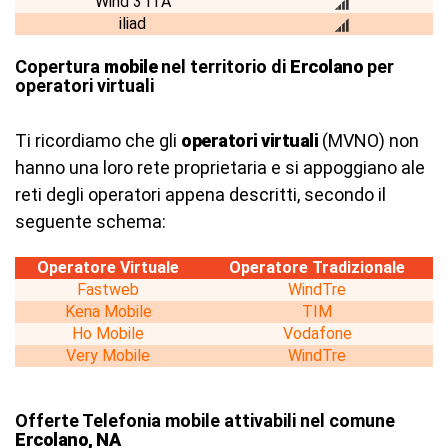
Wind 3 ITA
iliad
Copertura
mobile
nel territorio di
Ercolano
per
operatori virtuali
Ti ricordiamo che gli
operatori virtuali
(MVNO) non
hanno una loro rete proprietaria e si appoggiano ale
reti degli operatori appena descritti, secondo il
seguente schema:
Operatore Virtuale
Operatore Tradizionale
Fastweb
WindTre
Kena Mobile
TIM
Ho Mobile
Vodafone
Very Mobile
WindTre
Offerte Telefonia mobile attivabili nel comune
Ercolano, NA