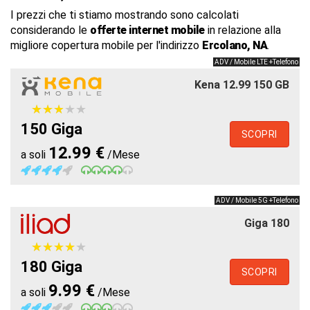
I prezzi che ti stiamo mostrando sono calcolati
considerando le
offerte internet mobile
in relazione alla
migliore copertura mobile per l'indirizzo
Ercolano, NA
.
ADV / Mobile LTE +Telefono
Kena 12.99 150 GB
★
★
★
★
★
★
★
★
★
★
150 Giga
SCOPRI
12.99 €
a soli
/Mese
ADV / Mobile 5G +Telefono
Giga 180
★
★
★
★
★
★
★
★
★
★
180 Giga
SCOPRI
9.99 €
a soli
/Mese