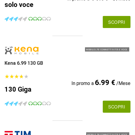
solo voce
SCOPRI
MOBILE LTE CONNETTIVITÀ E VOCE
Kena 6.99 130 GB
★
★
★
★
★
★
★
★
★
★
6.99 €
In promo a
/Mese
130 Giga
SCOPRI
MOBILE 5G CONNETTIVITÀ E VOCE