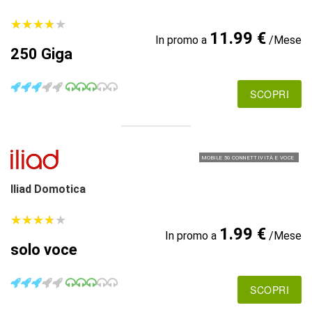
★
★
★
★
★
★
★
★
★
★
11.99 €
In promo a
/Mese
250 Giga
SCOPRI
MOBILE 5G CONNETTIVITÀ E VOCE
Iliad Domotica
★
★
★
★
★
★
★
★
★
★
1.99 €
In promo a
/Mese
solo voce
SCOPRI