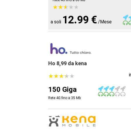
Rete 4G fino a 60
Mb
★
★
★
★
★
★
★
★
★
★
12.99 €
a soli
/Mese
Ho 8,99 da kena
★
★
★
★
★
★
★
★
★
★
150 Giga
Rete 4G fino a 35
Mb