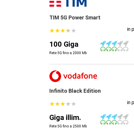
TIM 5G Power Smart
in 
★
★
★
★
★
★
★
★
★
★
100 Giga
Rete 5G fino a 2000
Mb
Infinito Black Edition
in 
★
★
★
★
★
★
★
★
★
★
Giga illim.
Rete 5G fino a 2500
Mb