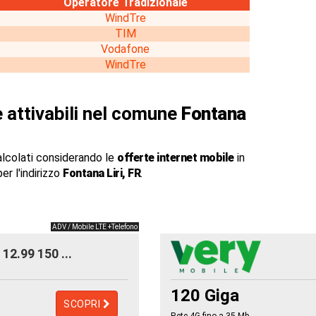
Operatore Tradizionale
WindTre
TIM
Vodafone
WindTre
 attivabili nel comune
Fontana
alcolati considerando le
offerte internet mobile
in
er l'indirizzo
Fontana Liri, FR
.
ADV / Mobile LTE +Telefono
12.99 150 ...
120 Giga
SCOPRI