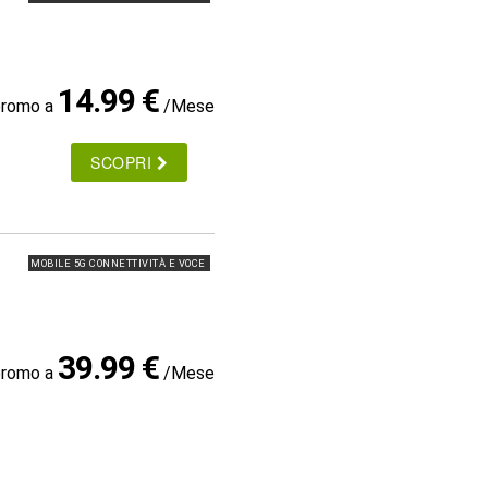
14.99 €
promo a
/Mese
SCOPRI
MOBILE 5G CONNETTIVITÀ E VOCE
39.99 €
promo a
/Mese