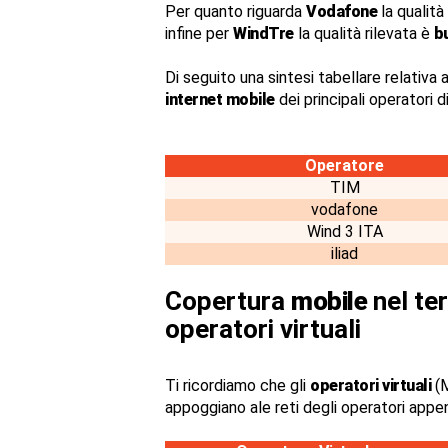
Per quanto riguarda
Vodafone
la qualità
infine per
WindTre
la qualità rilevata è
b
Di seguito una sintesi tabellare relativa a
internet mobile
dei principali operatori 
Operatore
TIM
vodafone
Wind 3 ITA
iliad
Copertura
mobile
nel ter
operatori virtuali
Ti ricordiamo che gli
operatori virtuali
(M
appoggiano ale reti degli operatori appe