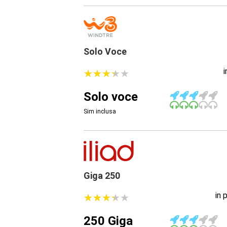
Solo Voce
★
★
★
★
★
★
★
★
★
★
Solo voce
Sim inclusa
Giga 250
in 
★
★
★
★
★
★
★
★
★
★
250 Giga