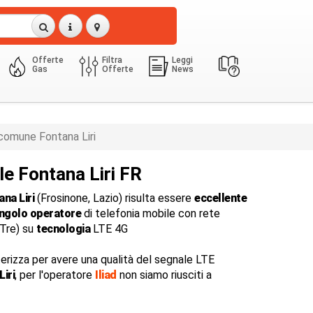
Offerte
Filtra
Leggi
Gas
Offerte
News
comune Fontana Liri
le Fontana Liri FR
na Liri
(Frosinone, Lazio) risulta essere
eccellente
ingolo operatore
di telefonia mobile con rete
dTre) su
tecnologia
LTE 4G
terizza per avere una qualità del segnale LTE
iri
, per l'operatore
Iliad
non siamo riusciti a