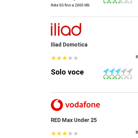
Rete 5G fino a 2000
Mb
Iliad Domotica
★
★
★
★
★
★
★
★
★
★
Solo voce
RED Max Under 25
★
★
★
★
★
★
★
★
★
★