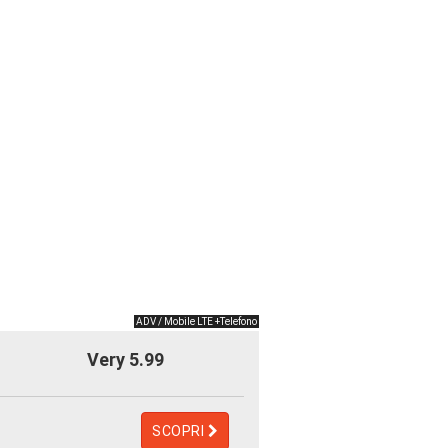
ADV / Mobile LTE +Telefono
Very 5.99
SCOPRI