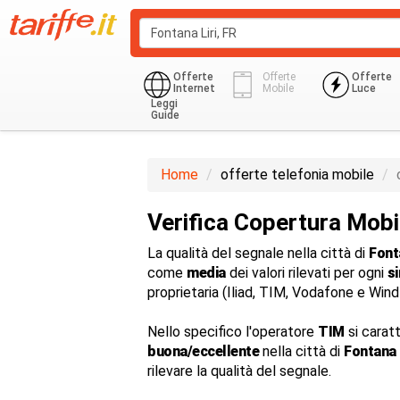
Offerte
Offerte
Offerte
Internet
Mobile
Luce
Leggi
Guide
Home
offerte telefonia mobile
Verifica Copertura Mobi
La qualità del segnale nella città di
Fonta
come
media
dei valori rilevati per ogni
s
proprietaria (Iliad, TIM, Vodafone e Win
Nello specifico l'operatore
TIM
si carat
buona/eccellente
nella città di
Fontana L
rilevare la qualità del segnale.