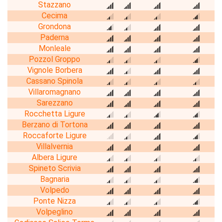
Stazzano
Cecima
Grondona
Paderna
Monleale
Pozzol Groppo
Vignole Borbera
Cassano Spinola
Villaromagnano
Sarezzano
Rocchetta Ligure
Berzano di Tortona
Roccaforte Ligure
Villalvernia
Albera Ligure
Spineto Scrivia
Bagnaria
Volpedo
Ponte Nizza
Volpeglino