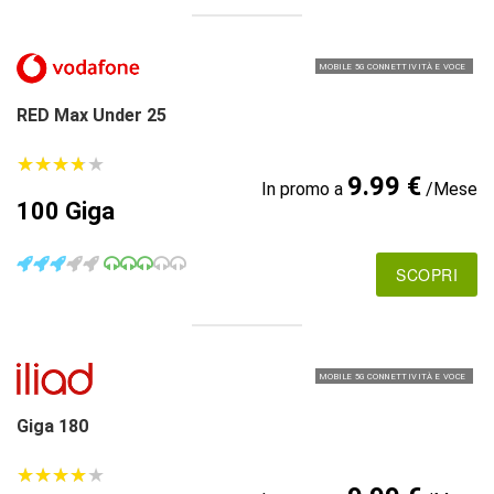
MOBILE 5G CONNETTIVITÀ E VOCE
RED Max Under 25
★
★
★
★
★
★
★
★
★
★
9.99 €
In promo a
/Mese
100 Giga
SCOPRI
MOBILE 5G CONNETTIVITÀ E VOCE
Giga 180
★
★
★
★
★
★
★
★
★
★