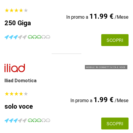
★
★
★
★
★
★
★
★
★
★
11.99 €
In promo a
/Mese
250 Giga
SCOPRI
MOBILE 5G CONNETTIVITÀ E VOCE
Iliad Domotica
★
★
★
★
★
★
★
★
★
★
1.99 €
In promo a
/Mese
solo voce
SCOPRI