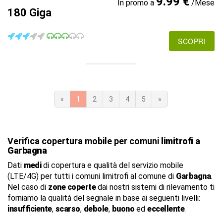
9.99 €
In promo a
/Mese
180 Giga
SCOPRI
«
1
2
3
4
5
»
Verifica copertura mobile per comuni
limitrofi
a
Garbagna
Dati
medi
di copertura e qualità del servizio mobile
(LTE/4G) per tutti i comuni limitrofi al comune di
Garbagna
.
Nel caso di
zone coperte
dai nostri sistemi di rilevamento ti
forniamo la qualità del segnale in base ai seguenti livelli:
insufficiente
,
scarso
,
debole
,
buono
ed
eccellente
.