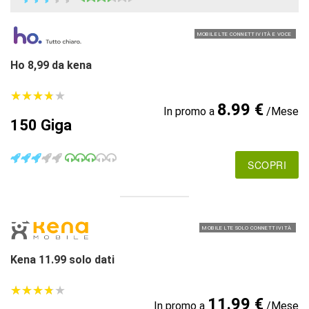
MOBILE LTE CONNETTIVITÀ E VOCE
Ho 8,99 da kena
★
★
★
★
★
★
★
★
★
★
8.99 €
In promo a
/Mese
150 Giga
SCOPRI
MOBILE LTE SOLO CONNETTIVITÀ
Kena 11.99 solo dati
★
★
★
★
★
★
★
★
★
★
11.99 €
In promo a
/Mese