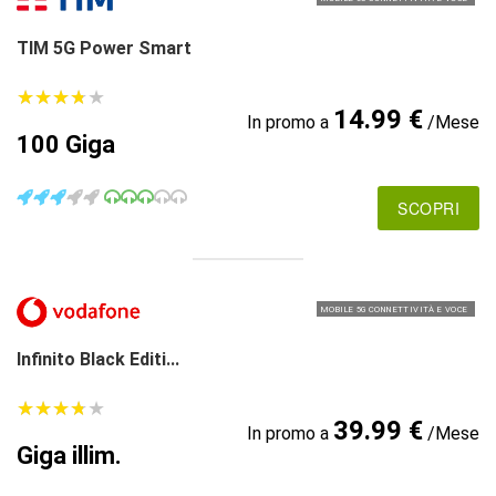
TIM 5G Power Smart
★
★
★
★
★
★
★
★
★
★
14.99 €
In promo a
/Mese
100 Giga
SCOPRI
MOBILE 5G CONNETTIVITÀ E VOCE
Infinito Black Editi...
★
★
★
★
★
★
★
★
★
★
39.99 €
In promo a
/Mese
Giga illim.