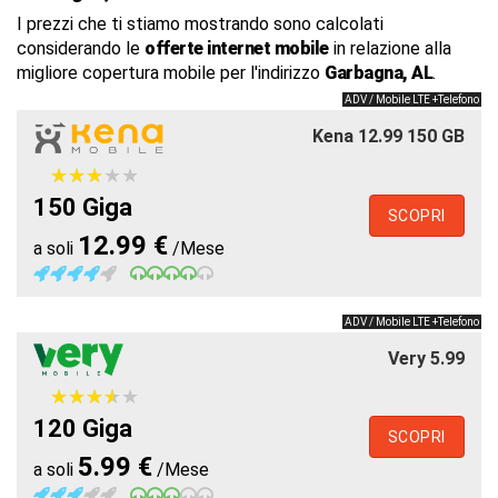
I prezzi che ti stiamo mostrando sono calcolati
considerando le
offerte internet mobile
in relazione alla
migliore copertura mobile per l'indirizzo
Garbagna, AL
.
ADV / Mobile LTE +Telefono
Kena 12.99 150 GB
★
★
★
★
★
★
★
★
★
★
150 Giga
SCOPRI
12.99 €
a soli
/Mese
ADV / Mobile LTE +Telefono
Very 5.99
★
★
★
★
★
★
★
★
★
★
120 Giga
SCOPRI
5.99 €
a soli
/Mese