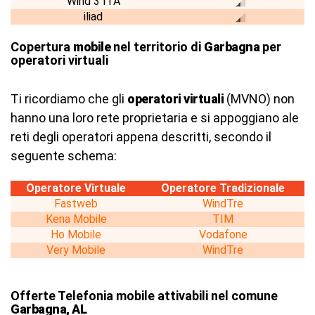
Wind 3 ITA
iliad
Copertura
mobile
nel territorio di
Garbagna
per
operatori virtuali
Ti ricordiamo che gli
operatori virtuali
(MVNO) non
hanno una loro rete proprietaria e si appoggiano ale
reti degli operatori appena descritti, secondo il
seguente schema:
Operatore Virtuale
Operatore Tradizionale
Fastweb
WindTre
Kena Mobile
TIM
Ho Mobile
Vodafone
Very Mobile
WindTre
Offerte Telefonia mobile attivabili nel comune
Garbagna, AL