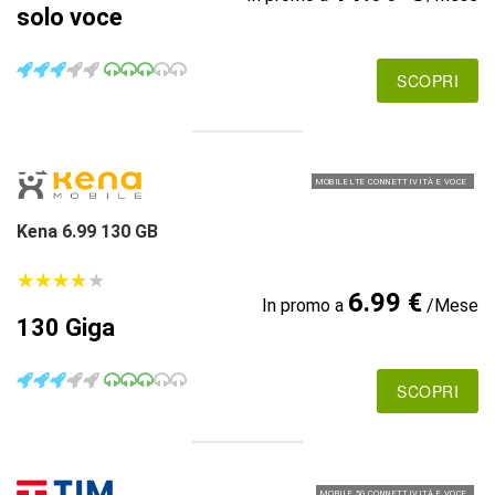
solo voce
SCOPRI
MOBILE LTE CONNETTIVITÀ E VOCE
Kena 6.99 130 GB
★
★
★
★
★
★
★
★
★
★
6.99 €
In promo a
/Mese
130 Giga
SCOPRI
MOBILE 5G CONNETTIVITÀ E VOCE