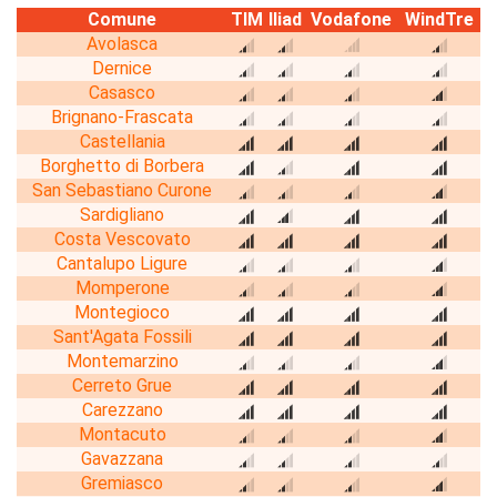
Comune
TIM
Iliad
Vodafone
WindTre
Avolasca
Dernice
Casasco
Brignano-Frascata
Castellania
Borghetto di Borbera
San Sebastiano Curone
Sardigliano
Costa Vescovato
Cantalupo Ligure
Momperone
Montegioco
Sant'Agata Fossili
Montemarzino
Cerreto Grue
Carezzano
Montacuto
Gavazzana
Gremiasco