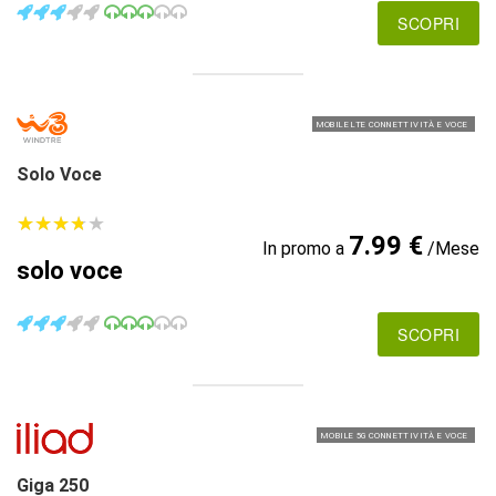
SCOPRI
MOBILE LTE CONNETTIVITÀ E VOCE
Solo Voce
★
★
★
★
★
★
★
★
★
★
7.99 €
In promo a
/Mese
solo voce
SCOPRI
MOBILE 5G CONNETTIVITÀ E VOCE
Giga 250