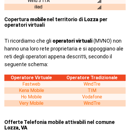
Wind 3 ITA
iliad
Copertura
mobile
nel territorio di
Lozza
per
operatori virtuali
Ti ricordiamo che gli
operatori virtuali
(MVNO) non
hanno una loro rete proprietaria e si appoggiano ale
reti degli operatori appena descritti, secondo il
seguente schema:
Operatore Virtuale
Operatore Tradizionale
Fastweb
WindTre
Kena Mobile
TIM
Ho Mobile
Vodafone
Very Mobile
WindTre
Offerte Telefonia mobile attivabili nel comune
Lozza, VA