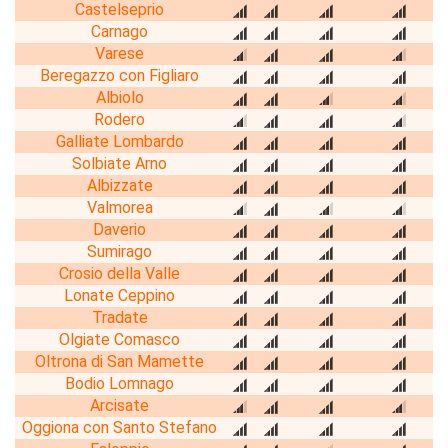
Castelseprio
Carnago
Varese
Beregazzo con Figliaro
Albiolo
Rodero
Galliate Lombardo
Solbiate Arno
Albizzate
Valmorea
Daverio
Sumirago
Crosio della Valle
Lonate Ceppino
Tradate
Olgiate Comasco
Oltrona di San Mamette
Bodio Lomnago
Arcisate
Oggiona con Santo Stefano