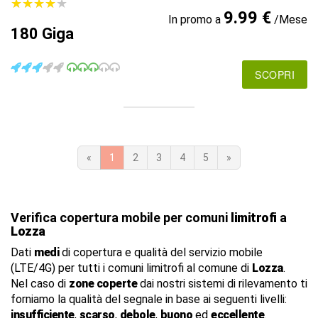
★
★
★
★
★
★
★
★
★
★
9.99 €
In promo a
/Mese
180 Giga
SCOPRI
«
1
2
3
4
5
»
Verifica copertura mobile per comuni
limitrofi
a
Lozza
Dati
medi
di copertura e qualità del servizio mobile
(LTE/4G) per tutti i comuni limitrofi al comune di
Lozza
.
Nel caso di
zone coperte
dai nostri sistemi di rilevamento ti
forniamo la qualità del segnale in base ai seguenti livelli:
insufficiente
,
scarso
,
debole
,
buono
ed
eccellente
.