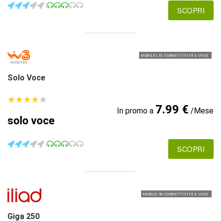
SCOPRI
MOBILE LTE CONNETTIVITÀ E VOCE
Solo Voce
★
★
★
★
★
★
★
★
★
★
7.99 €
In promo a
/Mese
solo voce
SCOPRI
MOBILE 5G CONNETTIVITÀ E VOCE
Giga 250