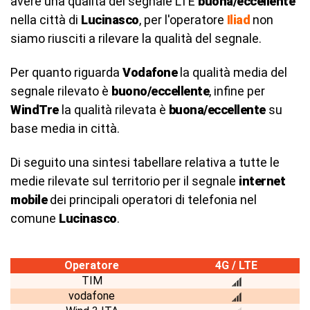
avere una qualità del segnale LTE
buona/eccellente
nella città di
Lucinasco
, per l'operatore
Iliad
non
siamo riusciti a rilevare la qualità del segnale.
Per quanto riguarda
Vodafone
la qualità media del
segnale rilevato è
buono/eccellente
, infine per
WindTre
la qualità rilevata è
buona/eccellente
su
base media in città.
Di seguito una sintesi tabellare relativa a tutte le
medie rilevate sul territorio per il segnale
internet
mobile
dei principali operatori di telefonia nel
comune
Lucinasco
.
Operatore
4G / LTE
TIM
vodafone