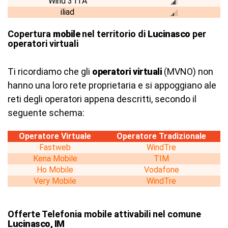
Wind 3 ITA
iliad
Copertura
mobile
nel territorio di
Lucinasco
per
operatori virtuali
Ti ricordiamo che gli
operatori virtuali
(MVNO) non
hanno una loro rete proprietaria e si appoggiano ale
reti degli operatori appena descritti, secondo il
seguente schema:
Operatore Virtuale
Operatore Tradizionale
Fastweb
WindTre
Kena Mobile
TIM
Ho Mobile
Vodafone
Very Mobile
WindTre
Offerte Telefonia mobile attivabili nel comune
Lucinasco, IM