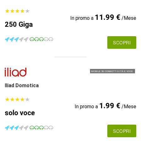
★
★
★
★
★
★
★
★
★
★
11.99 €
In promo a
/Mese
250 Giga
SCOPRI
MOBILE 5G CONNETTIVITÀ E VOCE
Iliad Domotica
★
★
★
★
★
★
★
★
★
★
1.99 €
In promo a
/Mese
solo voce
SCOPRI