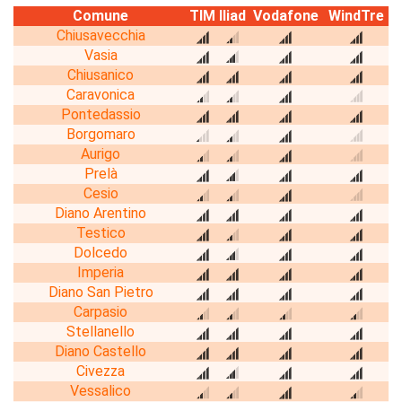
Comune
TIM
Iliad
Vodafone
WindTre
Chiusavecchia
Vasia
Chiusanico
Caravonica
Pontedassio
Borgomaro
Aurigo
Prelà
Cesio
Diano Arentino
Testico
Dolcedo
Imperia
Diano San Pietro
Carpasio
Stellanello
Diano Castello
Civezza
Vessalico