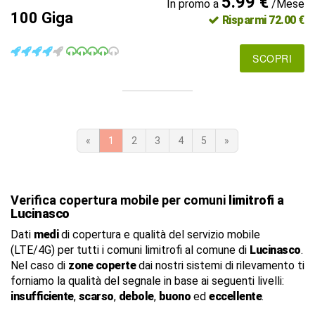
5.99 €
In promo a
/Mese
100 Giga
Risparmi 72.00 €
SCOPRI
«
1
2
3
4
5
»
Verifica copertura mobile per comuni
limitrofi
a
Lucinasco
Dati
medi
di copertura e qualità del servizio mobile
(LTE/4G) per tutti i comuni limitrofi al comune di
Lucinasco
.
Nel caso di
zone coperte
dai nostri sistemi di rilevamento ti
forniamo la qualità del segnale in base ai seguenti livelli:
insufficiente
,
scarso
,
debole
,
buono
ed
eccellente
.