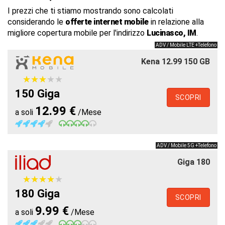
I prezzi che ti stiamo mostrando sono calcolati
considerando le
offerte internet mobile
in relazione alla
migliore copertura mobile per l'indirizzo
Lucinasco, IM
.
ADV / Mobile LTE +Telefono
Kena 12.99 150 GB
★
★
★
★
★
★
★
★
★
★
150 Giga
SCOPRI
12.99 €
a soli
/Mese
ADV / Mobile 5G +Telefono
Giga 180
★
★
★
★
★
★
★
★
★
★
180 Giga
SCOPRI
9.99 €
a soli
/Mese