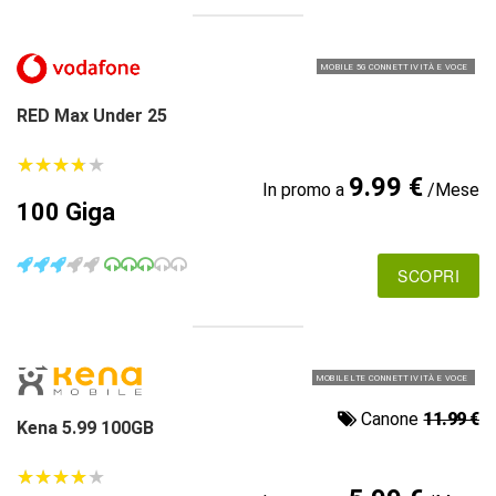
MOBILE 5G CONNETTIVITÀ E VOCE
RED Max Under 25
★
★
★
★
★
★
★
★
★
★
9.99 €
In promo a
/Mese
100 Giga
SCOPRI
MOBILE LTE CONNETTIVITÀ E VOCE
Canone
11.99 €
Kena 5.99 100GB
★
★
★
★
★
★
★
★
★
★