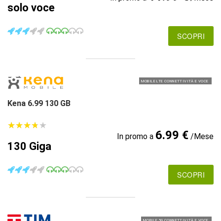
solo voce
SCOPRI
MOBILE LTE CONNETTIVITÀ E VOCE
Kena 6.99 130 GB
★
★
★
★
★
★
★
★
★
★
6.99 €
In promo a
/Mese
130 Giga
SCOPRI
MOBILE 5G CONNETTIVITÀ E VOCE