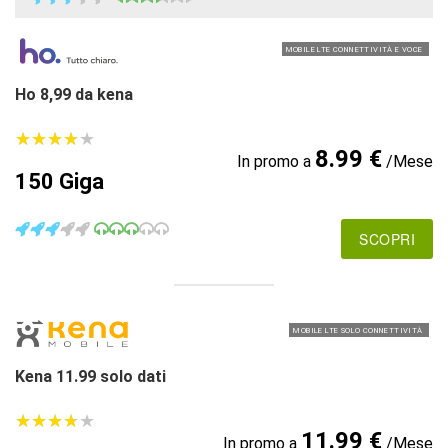
MOBILE LTE CONNETTIVITÀ E VOCE
Ho 8,99 da kena
★
★
★
★
★
★
★
★
★
★
8.99 €
In promo a
/Mese
150 Giga
SCOPRI
MOBILE LTE SOLO CONNETTIVITÀ
Kena 11.99 solo dati
★
★
★
★
★
★
★
★
★
★
11.99 €
In promo a
/Mese