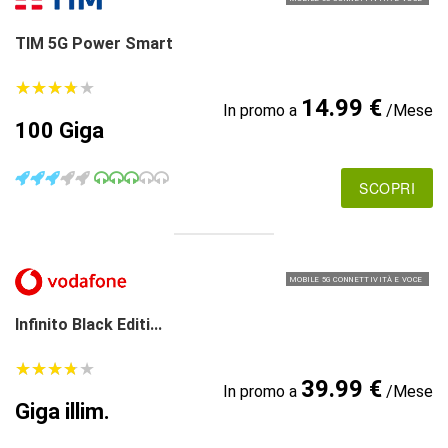
TIM 5G Power Smart
★
★
★
★
★
★
★
★
★
★
14.99 €
In promo a
/Mese
100 Giga
SCOPRI
MOBILE 5G CONNETTIVITÀ E VOCE
Infinito Black Editi...
★
★
★
★
★
★
★
★
★
★
39.99 €
In promo a
/Mese
Giga illim.