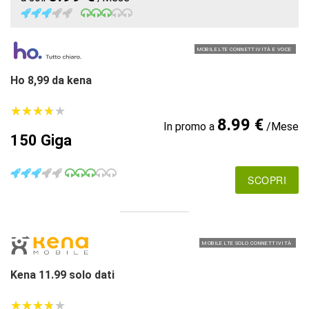
MOBILE LTE CONNETTIVITÀ E VOCE
Ho 8,99 da kena
★
★
★
★
★
★
★
★
★
★
8.99 €
In promo a
/Mese
150 Giga
SCOPRI
MOBILE LTE SOLO CONNETTIVITÀ
Kena 11.99 solo dati
★
★
★
★
★
★
★
★
★
★