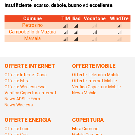
insufficiente
,
scarso
,
debole
,
buono
ed
eccellente
.
Comune
TIM
Iliad
Vodafone
WindTre
Petrosino
Campobello di Mazara
Marsala
OFFERTE INTERNET
OFFERTE MOBILE
Offerte Internet Casa
Offerte Telefonia Mobile
Offerte Fibra
Offerte Internet Mobile
Offerte Wireless Fwa
Verifica Copertura Mobile
Verifica Copertura Internet
News Mobile
News ADSL e Fibra
News Wireless
OFFERTE ENERGIA
COPERTURA
Offerte Luce
Fibra Comune
Offerte Gas
Mobile Comune