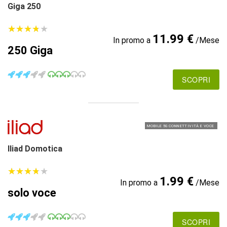
Giga 250
★
★
★
★
★
★
★
★
★
★
11.99 €
In promo a
/Mese
250 Giga
SCOPRI
MOBILE 5G CONNETTIVITÀ E VOCE
Iliad Domotica
★
★
★
★
★
★
★
★
★
★
1.99 €
In promo a
/Mese
solo voce
SCOPRI