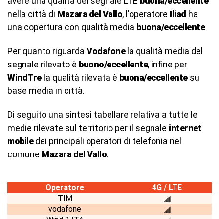
avere una qualità del segnale LTE
buona/eccellente
nella città di
Mazara del Vallo
, l'operatore
Iliad
ha
una copertura con qualità media
buona/eccellente
Per quanto riguarda
Vodafone
la qualità media del
segnale rilevato è
buono/eccellente
, infine per
WindTre
la qualità rilevata è
buona/eccellente
su
base media in città.
Di seguito una sintesi tabellare relativa a tutte le
medie rilevate sul territorio per il segnale
internet
mobile
dei principali operatori di telefonia nel
comune
Mazara del Vallo
.
Operatore
4G / LTE
TIM
vodafone