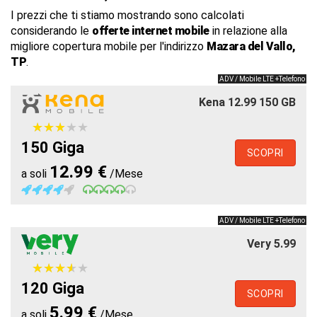
I prezzi che ti stiamo mostrando sono calcolati
considerando le
offerte internet mobile
in relazione alla
migliore copertura mobile per l'indirizzo
Mazara del Vallo,
TP
.
ADV / Mobile LTE +Telefono
Kena 12.99 150 GB
★
★
★
★
★
★
★
★
★
★
150 Giga
SCOPRI
12.99 €
a soli
/Mese
ADV / Mobile LTE +Telefono
Very 5.99
★
★
★
★
★
★
★
★
★
★
120 Giga
SCOPRI
5.99 €
a soli
/Mese