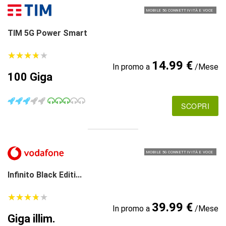
MOBILE 5G CONNETTIVITÀ E VOCE
TIM 5G Power Smart
★
★
★
★
★
★
★
★
★
★
14.99 €
In promo a
/Mese
100 Giga
SCOPRI
MOBILE 5G CONNETTIVITÀ E VOCE
Infinito Black Editi...
★
★
★
★
★
★
★
★
★
★
39.99 €
In promo a
/Mese
Giga illim.