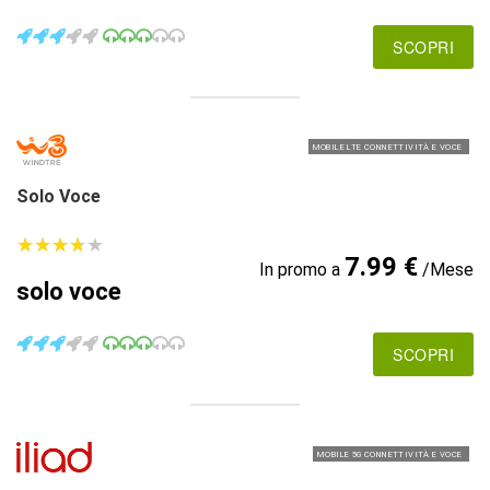
SCOPRI
MOBILE LTE CONNETTIVITÀ E VOCE
Solo Voce
★
★
★
★
★
★
★
★
★
★
7.99 €
In promo a
/Mese
solo voce
SCOPRI
MOBILE 5G CONNETTIVITÀ E VOCE