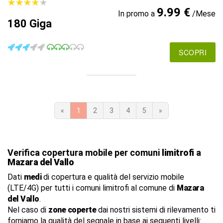
★
★
★
★
★
★
★
★
★
★
9.99 €
In promo a
/Mese
180 Giga
SCOPRI
«
1
2
3
4
5
»
Verifica copertura mobile per comuni
limitrofi
a
Mazara del Vallo
Dati
medi
di copertura e qualità del servizio mobile
(LTE/4G) per tutti i comuni limitrofi al comune di
Mazara
del Vallo
.
Nel caso di
zone coperte
dai nostri sistemi di rilevamento ti
forniamo la qualità del segnale in base ai seguenti livelli: