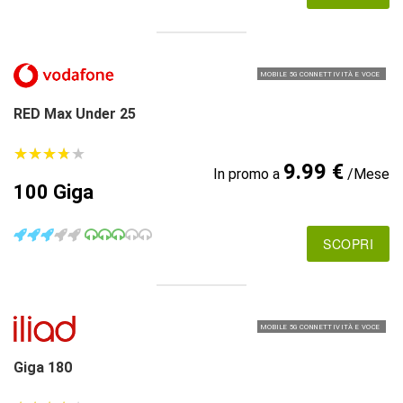
MOBILE 5G CONNETTIVITÀ E VOCE
RED Max Under 25
★
★
★
★
★
★
★
★
★
★
9.99 €
In promo a
/Mese
100 Giga
SCOPRI
MOBILE 5G CONNETTIVITÀ E VOCE
Giga 180