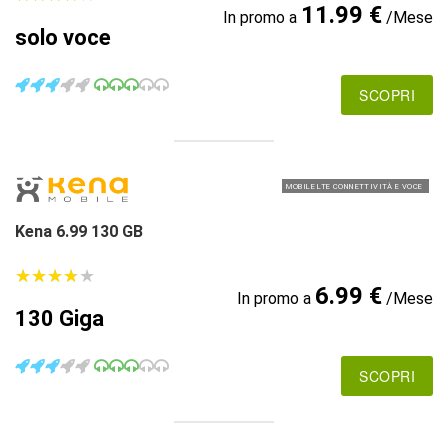
11.99 €
In promo a
/Mese
solo voce
SCOPRI
MOBILE LTE CONNETTIVITÀ E VOCE
Kena 6.99 130 GB
★
★
★
★
★
★
★
★
★
★
6.99 €
In promo a
/Mese
130 Giga
SCOPRI