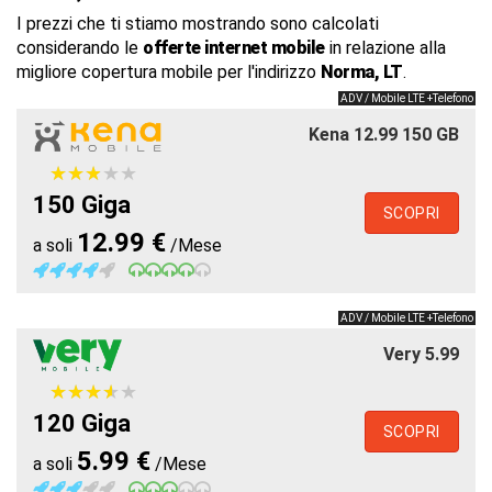
I prezzi che ti stiamo mostrando sono calcolati
considerando le
offerte internet mobile
in relazione alla
migliore copertura mobile per l'indirizzo
Norma, LT
.
ADV / Mobile LTE +Telefono
Kena 12.99 150 GB
★
★
★
★
★
★
★
★
★
★
150 Giga
SCOPRI
12.99 €
a soli
/Mese
ADV / Mobile LTE +Telefono
Very 5.99
★
★
★
★
★
★
★
★
★
★
120 Giga
SCOPRI
5.99 €
a soli
/Mese