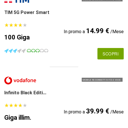
TIM 5G Power Smart
★
★
★
★
★
★
★
★
★
★
14.99 €
In promo a
/Mese
100 Giga
SCOPRI
MOBILE 5G CONNETTIVITÀ E VOCE
Infinito Black Editi...
★
★
★
★
★
★
★
★
★
★
39.99 €
In promo a
/Mese
Giga illim.