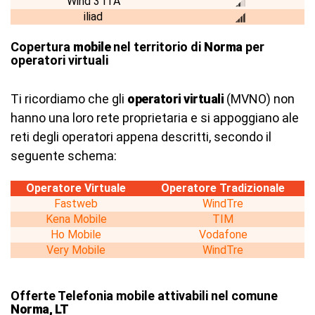
Wind 3 ITA
iliad
Copertura
mobile
nel territorio di
Norma
per
operatori virtuali
Ti ricordiamo che gli
operatori virtuali
(MVNO) non
hanno una loro rete proprietaria e si appoggiano ale
reti degli operatori appena descritti, secondo il
seguente schema:
Operatore Virtuale
Operatore Tradizionale
Fastweb
WindTre
Kena Mobile
TIM
Ho Mobile
Vodafone
Very Mobile
WindTre
Offerte Telefonia mobile attivabili nel comune
Norma, LT