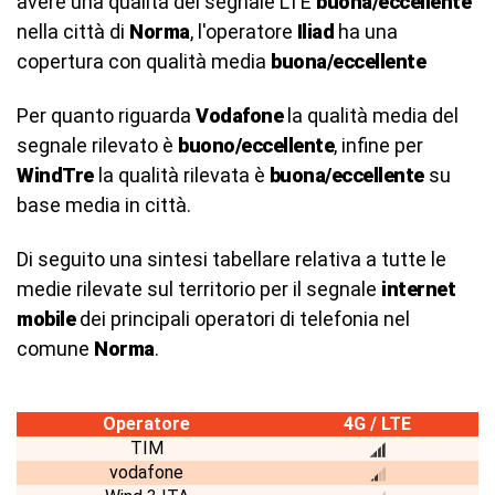
avere una qualità del segnale LTE
buona/eccellente
nella città di
Norma
, l'operatore
Iliad
ha una
copertura con qualità media
buona/eccellente
Per quanto riguarda
Vodafone
la qualità media del
segnale rilevato è
buono/eccellente
, infine per
WindTre
la qualità rilevata è
buona/eccellente
su
base media in città.
Di seguito una sintesi tabellare relativa a tutte le
medie rilevate sul territorio per il segnale
internet
mobile
dei principali operatori di telefonia nel
comune
Norma
.
Operatore
4G / LTE
TIM
vodafone