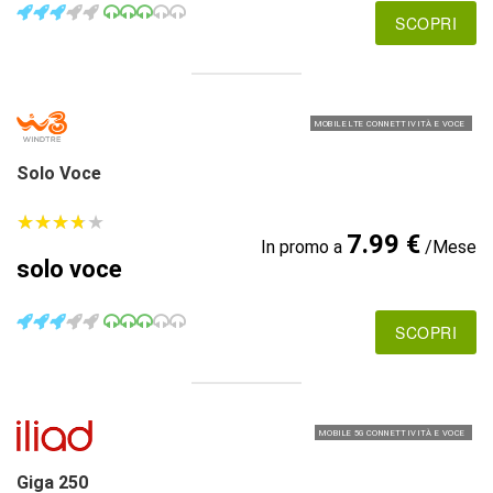
SCOPRI
MOBILE LTE CONNETTIVITÀ E VOCE
Solo Voce
★
★
★
★
★
★
★
★
★
★
7.99 €
In promo a
/Mese
solo voce
SCOPRI
MOBILE 5G CONNETTIVITÀ E VOCE
Giga 250