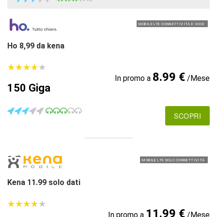
MOBILE LTE CONNETTIVITÀ E VOCE
Ho 8,99 da kena
★
★
★
★
★
★
★
★
★
★
8.99 €
In promo a
/Mese
150 Giga
SCOPRI
MOBILE LTE SOLO CONNETTIVITÀ
Kena 11.99 solo dati
★
★
★
★
★
★
★
★
★
★
11.99 €
In promo a
/Mese