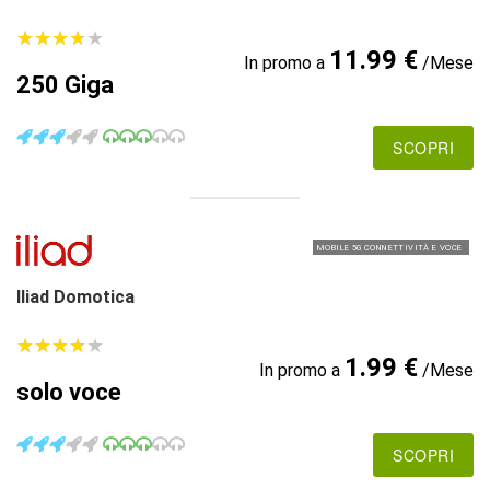
★
★
★
★
★
★
★
★
★
★
11.99 €
In promo a
/Mese
250 Giga
SCOPRI
MOBILE 5G CONNETTIVITÀ E VOCE
Iliad Domotica
★
★
★
★
★
★
★
★
★
★
1.99 €
In promo a
/Mese
solo voce
SCOPRI