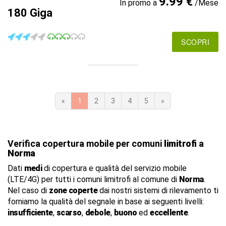
9.99 €
In promo a
/Mese
180 Giga
SCOPRI
«
1
2
3
4
5
»
Verifica copertura mobile per comuni
limitrofi
a
Norma
Dati
medi
di copertura e qualità del servizio mobile
(LTE/4G) per tutti i comuni limitrofi al comune di
Norma
.
Nel caso di
zone coperte
dai nostri sistemi di rilevamento ti
forniamo la qualità del segnale in base ai seguenti livelli:
insufficiente
,
scarso
,
debole
,
buono
ed
eccellente
.