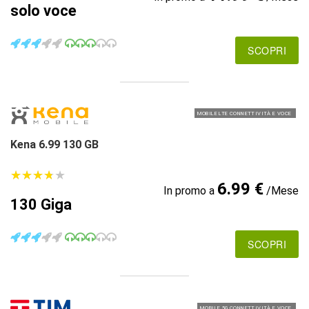
solo voce
SCOPRI
MOBILE LTE CONNETTIVITÀ E VOCE
Kena 6.99 130 GB
★
★
★
★
★
★
★
★
★
★
6.99 €
In promo a
/Mese
130 Giga
SCOPRI
MOBILE 5G CONNETTIVITÀ E VOCE