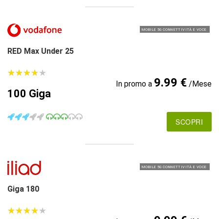
MOBILE 5G CONNETTIVITÀ E VOCE
RED Max Under 25
★
★
★
★
★
★
★
★
★
★
9.99 €
In promo a
/Mese
100 Giga
SCOPRI
MOBILE 5G CONNETTIVITÀ E VOCE
Giga 180
★
★
★
★
★
★
★
★
★
★