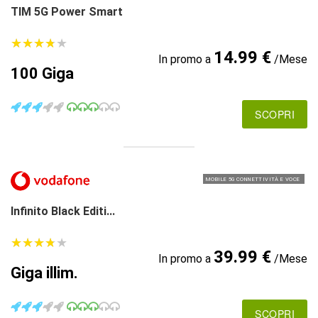
TIM 5G Power Smart
★
★
★
★
★
★
★
★
★
★
14.99 €
In promo a
/Mese
100 Giga
SCOPRI
MOBILE 5G CONNETTIVITÀ E VOCE
Infinito Black Editi...
★
★
★
★
★
★
★
★
★
★
39.99 €
In promo a
/Mese
Giga illim.
SCOPRI