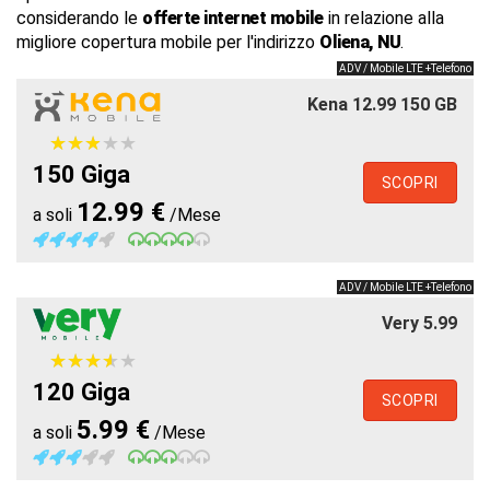
considerando le
offerte internet mobile
in relazione alla
migliore copertura mobile per l'indirizzo
Oliena, NU
.
ADV / Mobile LTE +Telefono
Kena 12.99 150 GB
★
★
★
★
★
★
★
★
★
★
150 Giga
SCOPRI
12.99 €
a soli
/Mese
ADV / Mobile LTE +Telefono
Very 5.99
★
★
★
★
★
★
★
★
★
★
120 Giga
SCOPRI
5.99 €
a soli
/Mese