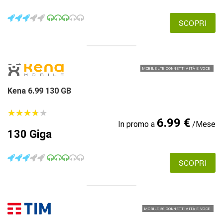
SCOPRI
MOBILE LTE CONNETTIVITÀ E VOCE
Kena 6.99 130 GB
★
★
★
★
★
★
★
★
★
★
6.99 €
In promo a
/Mese
130 Giga
SCOPRI
MOBILE 5G CONNETTIVITÀ E VOCE