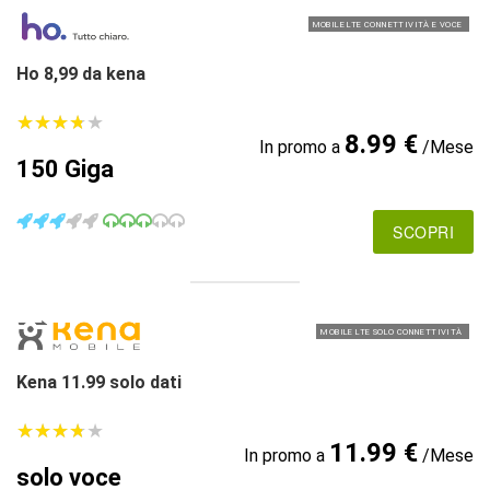
MOBILE LTE CONNETTIVITÀ E VOCE
Ho 8,99 da kena
★
★
★
★
★
★
★
★
★
★
8.99 €
In promo a
/Mese
150 Giga
SCOPRI
MOBILE LTE SOLO CONNETTIVITÀ
Kena 11.99 solo dati
★
★
★
★
★
★
★
★
★
★
11.99 €
In promo a
/Mese
solo voce