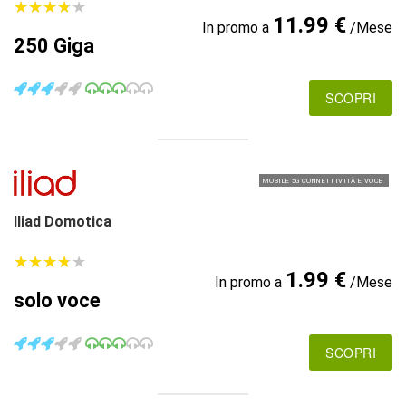
★
★
★
★
★
★
★
★
★
★
11.99 €
In promo a
/Mese
250 Giga
SCOPRI
MOBILE 5G CONNETTIVITÀ E VOCE
Iliad Domotica
★
★
★
★
★
★
★
★
★
★
1.99 €
In promo a
/Mese
solo voce
SCOPRI