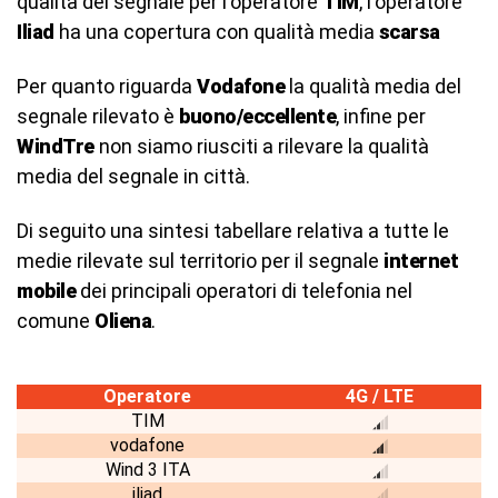
qualità del segnale per l'operatore
TIM
, l'operatore
Iliad
ha una copertura con qualità media
scarsa
Per quanto riguarda
Vodafone
la qualità media del
segnale rilevato è
buono/eccellente
, infine per
WindTre
non siamo riusciti a rilevare la qualità
media del segnale in città.
Di seguito una sintesi tabellare relativa a tutte le
medie rilevate sul territorio per il segnale
internet
mobile
dei principali operatori di telefonia nel
comune
Oliena
.
Operatore
4G / LTE
TIM
vodafone
Wind 3 ITA
iliad