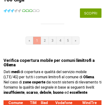
SCOPRI
«
1
2
3
4
5
»
Verifica copertura mobile per comuni
limitrofi
a
Oliena
Dati
medi
di copertura e qualità del servizio mobile
(LTE/4G) per tutti i comuni limitrofi al comune di
Oliena
.
Nel caso di
zone coperte
dai nostri sistemi di rilevamento ti
forniamo la qualità del segnale in base ai seguenti livelli:
insufficiente
,
scarso
,
debole
,
buono
ed
eccellente
.
Comune
TIM
Iliad
Vodafone
WindTre