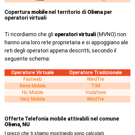
Copertura
mobile
nel territorio di
Oliena
per
operatori virtuali
Ti ricordiamo che gli
operatori virtuali
(MVNO) non
hanno una loro rete proprietaria e si appoggiano ale
reti degli operatori appena descritti, secondo il
seguente schema:
Operatore Virtuale
Operatore Tradizionale
Fastweb
WindTre
Kena Mobile
TIM
Ho Mobile
Vodafone
Very Mobile
WindTre
Offerte Telefonia mobile attivabili nel comune
Oliena, NU
I prezzi che ti stiamo mostrando sono calcolati