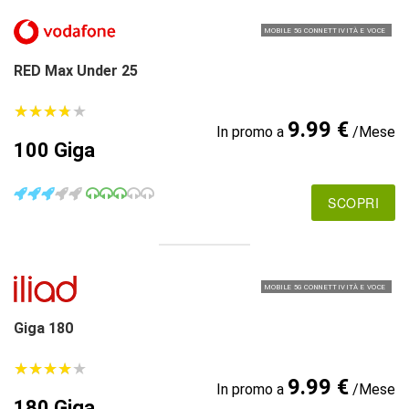
MOBILE 5G CONNETTIVITÀ E VOCE
RED Max Under 25
★
★
★
★
★
★
★
★
★
★
9.99 €
In promo a
/Mese
100 Giga
SCOPRI
MOBILE 5G CONNETTIVITÀ E VOCE
Giga 180
★
★
★
★
★
★
★
★
★
★
9.99 €
In promo a
/Mese
180 Giga