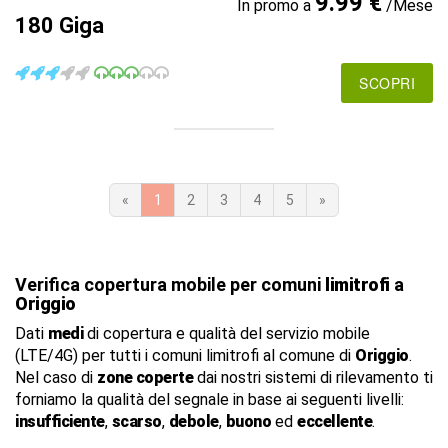
9.99 €
In promo a
/Mese
180 Giga
SCOPRI
«
1
2
3
4
5
»
Verifica copertura mobile per comuni
limitrofi
a
Origgio
Dati
medi
di copertura e qualità del servizio mobile
(LTE/4G) per tutti i comuni limitrofi al comune di
Origgio
.
Nel caso di
zone coperte
dai nostri sistemi di rilevamento ti
forniamo la qualità del segnale in base ai seguenti livelli:
insufficiente
,
scarso
,
debole
,
buono
ed
eccellente
.