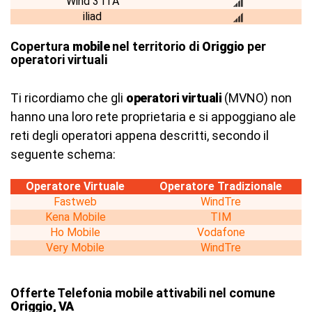
Wind 3 ITA
iliad
Copertura
mobile
nel territorio di
Origgio
per
operatori virtuali
Ti ricordiamo che gli
operatori virtuali
(MVNO) non
hanno una loro rete proprietaria e si appoggiano ale
reti degli operatori appena descritti, secondo il
seguente schema:
Operatore Virtuale
Operatore Tradizionale
Fastweb
WindTre
Kena Mobile
TIM
Ho Mobile
Vodafone
Very Mobile
WindTre
Offerte Telefonia mobile attivabili nel comune
Origgio, VA