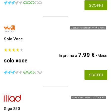
SCOPRI
MOBILE LTE CONNETTIVITÀ E VOCE
Solo Voce
★
★
★
★
★
★
★
★
★
★
7.99 €
In promo a
/Mese
solo voce
SCOPRI
MOBILE 5G CONNETTIVITÀ E VOCE
Giga 250