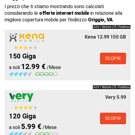
I prezzi che ti stiamo mostrando sono calcolati
considerando le
offerte internet mobile
in relazione alla
migliore copertura mobile per l'indirizzo
Origgio, VA
.
ADV / Mobile LTE +Telefono
Kena 12.99 150 GB
★
★
★
★
★
★
★
★
★
★
150 Giga
SCOPRI
12.99 €
a soli
/Mese
ADV / Mobile LTE +Telefono
Very 5.99
★
★
★
★
★
★
★
★
★
★
120 Giga
SCOPRI
5.99 €
a soli
/Mese