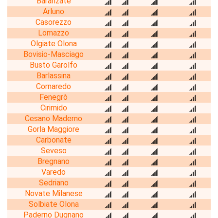
Baranzate
Arluno
Casorezzo
Lomazzo
Olgiate Olona
Bovisio-Masciago
Busto Garolfo
Barlassina
Cornaredo
Fenegrò
Cirimido
Cesano Maderno
Gorla Maggiore
Carbonate
Seveso
Bregnano
Varedo
Sedriano
Novate Milanese
Solbiate Olona
Paderno Dugnano