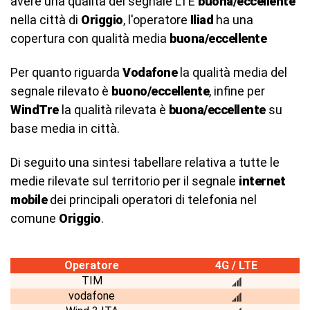
avere una qualità del segnale LTE
buona/eccellente
nella città di
Origgio
, l'operatore
Iliad
ha una
copertura con qualità media
buona/eccellente
Per quanto riguarda
Vodafone
la qualità media del
segnale rilevato è
buono/eccellente
, infine per
WindTre
la qualità rilevata è
buona/eccellente
su
base media in città.
Di seguito una sintesi tabellare relativa a tutte le
medie rilevate sul territorio per il segnale
internet
mobile
dei principali operatori di telefonia nel
comune
Origgio
.
Operatore
4G / LTE
TIM
vodafone