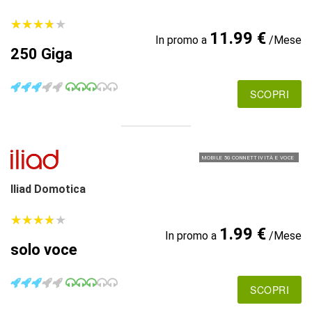
★
★
★
★
★
★
★
★
★
★
11.99 €
In promo a
/Mese
250 Giga
SCOPRI
MOBILE 5G CONNETTIVITÀ E VOCE
Iliad Domotica
★
★
★
★
★
★
★
★
★
★
1.99 €
In promo a
/Mese
solo voce
SCOPRI