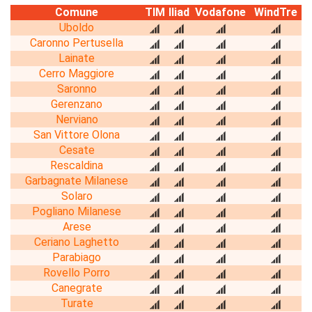
Comune
TIM
Iliad
Vodafone
WindTre
Uboldo
Caronno Pertusella
Lainate
Cerro Maggiore
Saronno
Gerenzano
Nerviano
San Vittore Olona
Cesate
Rescaldina
Garbagnate Milanese
Solaro
Pogliano Milanese
Arese
Ceriano Laghetto
Parabiago
Rovello Porro
Canegrate
Turate