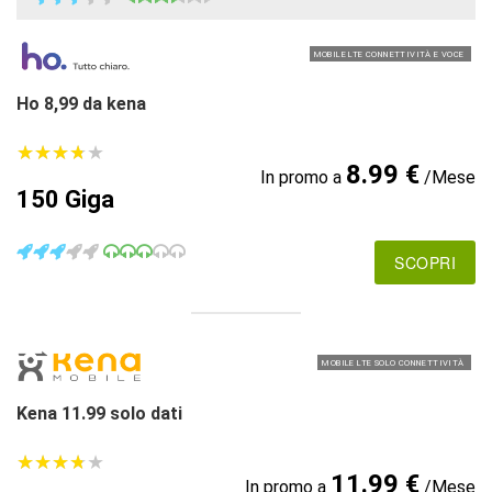
MOBILE LTE CONNETTIVITÀ E VOCE
Ho 8,99 da kena
★
★
★
★
★
★
★
★
★
★
8.99 €
In promo a
/Mese
150 Giga
SCOPRI
MOBILE LTE SOLO CONNETTIVITÀ
Kena 11.99 solo dati
★
★
★
★
★
★
★
★
★
★
11.99 €
In promo a
/Mese