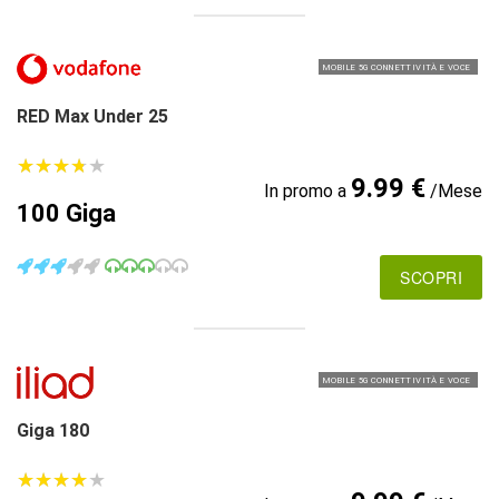
MOBILE 5G CONNETTIVITÀ E VOCE
RED Max Under 25
★
★
★
★
★
★
★
★
★
★
9.99 €
In promo a
/Mese
100 Giga
SCOPRI
MOBILE 5G CONNETTIVITÀ E VOCE
Giga 180
★
★
★
★
★
★
★
★
★
★