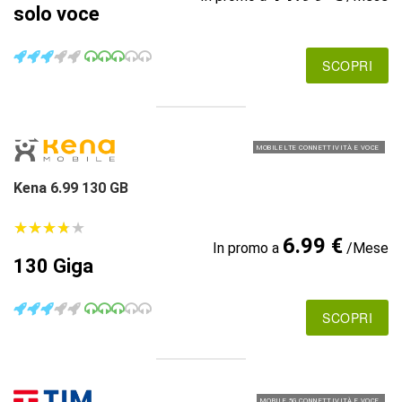
solo voce
SCOPRI
MOBILE LTE CONNETTIVITÀ E VOCE
Kena 6.99 130 GB
★
★
★
★
★
★
★
★
★
★
6.99 €
In promo a
/Mese
130 Giga
SCOPRI
MOBILE 5G CONNETTIVITÀ E VOCE