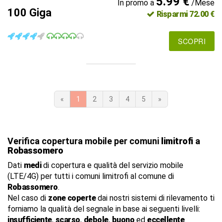
5.99 €
In promo a
/Mese
100 Giga
Risparmi 72.00 €
SCOPRI
«
1
2
3
4
5
»
Verifica copertura mobile per comuni
limitrofi
a
Robassomero
Dati
medi
di copertura e qualità del servizio mobile
(LTE/4G) per tutti i comuni limitrofi al comune di
Robassomero
.
Nel caso di
zone coperte
dai nostri sistemi di rilevamento ti
forniamo la qualità del segnale in base ai seguenti livelli:
insufficiente
,
scarso
,
debole
,
buono
ed
eccellente
.