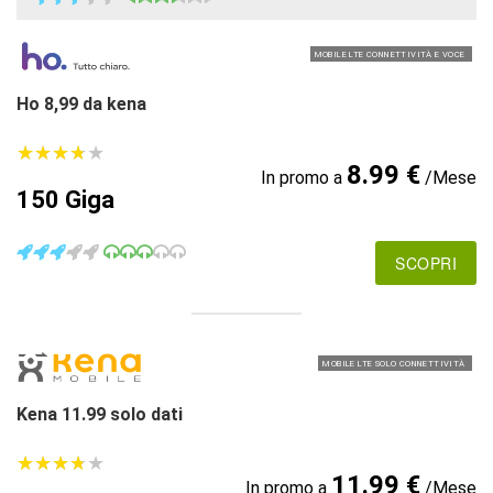
MOBILE LTE CONNETTIVITÀ E VOCE
Ho 8,99 da kena
★
★
★
★
★
★
★
★
★
★
8.99 €
In promo a
/Mese
150 Giga
SCOPRI
MOBILE LTE SOLO CONNETTIVITÀ
Kena 11.99 solo dati
★
★
★
★
★
★
★
★
★
★
11.99 €
In promo a
/Mese