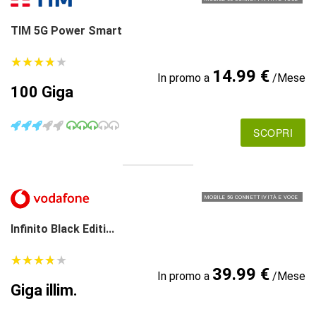
TIM 5G Power Smart
★
★
★
★
★
★
★
★
★
★
14.99 €
In promo a
/Mese
100 Giga
SCOPRI
MOBILE 5G CONNETTIVITÀ E VOCE
Infinito Black Editi...
★
★
★
★
★
★
★
★
★
★
39.99 €
In promo a
/Mese
Giga illim.