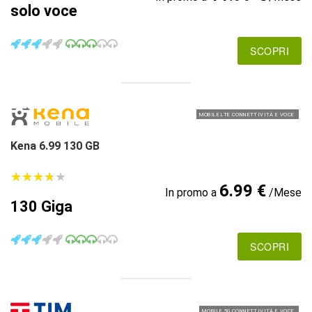
solo voce
SCOPRI
MOBILE LTE CONNETTIVITÀ E VOCE
Kena 6.99 130 GB
★
★
★
★
★
★
★
★
★
★
6.99 €
In promo a
/Mese
130 Giga
SCOPRI
MOBILE 5G CONNETTIVITÀ E VOCE