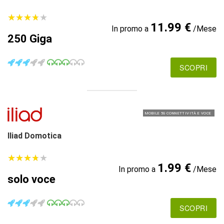
★
★
★
★
★
★
★
★
★
★
11.99 €
In promo a
/Mese
250 Giga
SCOPRI
MOBILE 5G CONNETTIVITÀ E VOCE
Iliad Domotica
★
★
★
★
★
★
★
★
★
★
1.99 €
In promo a
/Mese
solo voce
SCOPRI