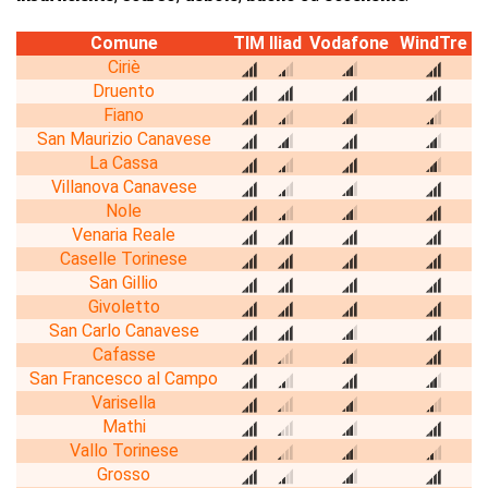
Comune
TIM
Iliad
Vodafone
WindTre
Ciriè
Druento
Fiano
San Maurizio Canavese
La Cassa
Villanova Canavese
Nole
Venaria Reale
Caselle Torinese
San Gillio
Givoletto
San Carlo Canavese
Cafasse
San Francesco al Campo
Varisella
Mathi
Vallo Torinese
Grosso