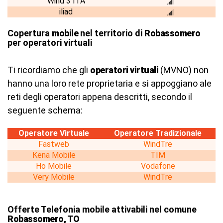
Wind 3 ITA
iliad
Copertura
mobile
nel territorio di
Robassomero
per operatori virtuali
Ti ricordiamo che gli
operatori virtuali
(MVNO) non
hanno una loro rete proprietaria e si appoggiano ale
reti degli operatori appena descritti, secondo il
seguente schema:
Operatore Virtuale
Operatore Tradizionale
Fastweb
WindTre
Kena Mobile
TIM
Ho Mobile
Vodafone
Very Mobile
WindTre
Offerte Telefonia mobile attivabili nel comune
Robassomero, TO