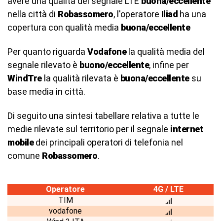
avere una qualità del segnale LTE
buona/eccellente
nella città di
Robassomero
, l'operatore
Iliad
ha una
copertura con qualità media
buona/eccellente
Per quanto riguarda
Vodafone
la qualità media del
segnale rilevato è
buono/eccellente
, infine per
WindTre
la qualità rilevata è
buona/eccellente
su
base media in città.
Di seguito una sintesi tabellare relativa a tutte le
medie rilevate sul territorio per il segnale
internet
mobile
dei principali operatori di telefonia nel
comune
Robassomero
.
Operatore
4G / LTE
TIM
vodafone