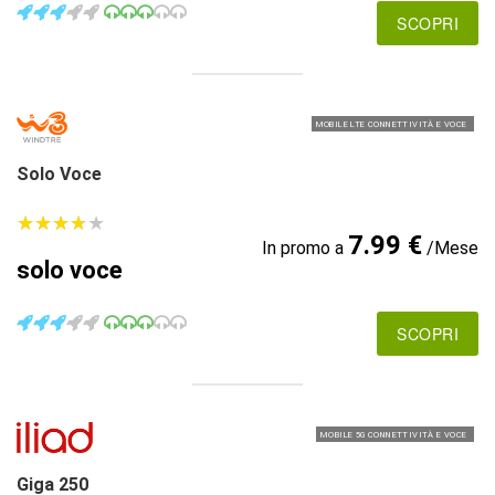
SCOPRI
MOBILE LTE CONNETTIVITÀ E VOCE
Solo Voce
★
★
★
★
★
★
★
★
★
★
7.99 €
In promo a
/Mese
solo voce
SCOPRI
MOBILE 5G CONNETTIVITÀ E VOCE
Giga 250