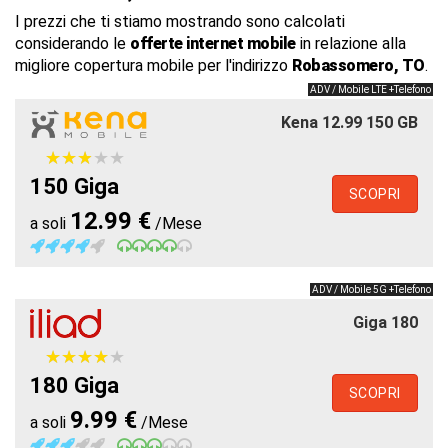
I prezzi che ti stiamo mostrando sono calcolati
considerando le
offerte internet mobile
in relazione alla
migliore copertura mobile per l'indirizzo
Robassomero, TO
.
ADV / Mobile LTE +Telefono
Kena 12.99 150 GB
★
★
★
★
★
★
★
★
★
★
150 Giga
SCOPRI
12.99 €
a soli
/Mese
ADV / Mobile 5G +Telefono
Giga 180
★
★
★
★
★
★
★
★
★
★
180 Giga
SCOPRI
9.99 €
a soli
/Mese