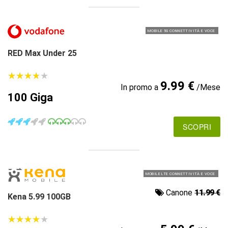
MOBILE 5G CONNETTIVITÀ E VOCE
RED Max Under 25
★
★
★
★
★
★
★
★
★
★
9.99 €
In promo a
/Mese
100 Giga
SCOPRI
MOBILE LTE CONNETTIVITÀ E VOCE
Canone
11.99 €
Kena 5.99 100GB
★
★
★
★
★
★
★
★
★
★