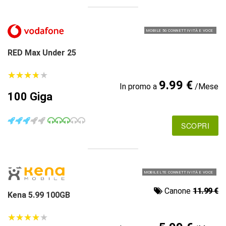
MOBILE 5G CONNETTIVITÀ E VOCE
RED Max Under 25
★
★
★
★
★
★
★
★
★
★
9.99 €
In promo a
/Mese
100 Giga
SCOPRI
MOBILE LTE CONNETTIVITÀ E VOCE
Canone
11.99 €
Kena 5.99 100GB
★
★
★
★
★
★
★
★
★
★