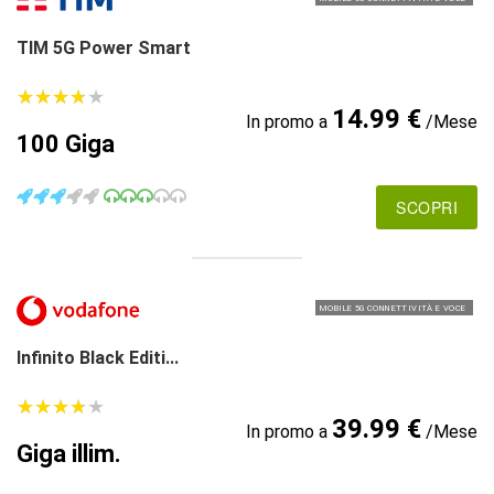
TIM 5G Power Smart
★
★
★
★
★
★
★
★
★
★
14.99 €
In promo a
/Mese
100 Giga
SCOPRI
MOBILE 5G CONNETTIVITÀ E VOCE
Infinito Black Editi...
★
★
★
★
★
★
★
★
★
★
39.99 €
In promo a
/Mese
Giga illim.