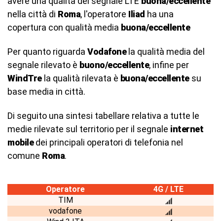
avere una qualità del segnale LTE
buona/eccellente
nella città di
Roma
, l'operatore
Iliad
ha una
copertura con qualità media
buona/eccellente
Per quanto riguarda
Vodafone
la qualità media del
segnale rilevato è
buono/eccellente
, infine per
WindTre
la qualità rilevata è
buona/eccellente
su
base media in città.
Di seguito una sintesi tabellare relativa a tutte le
medie rilevate sul territorio per il segnale
internet
mobile
dei principali operatori di telefonia nel
comune
Roma
.
Operatore
4G / LTE
TIM
vodafone