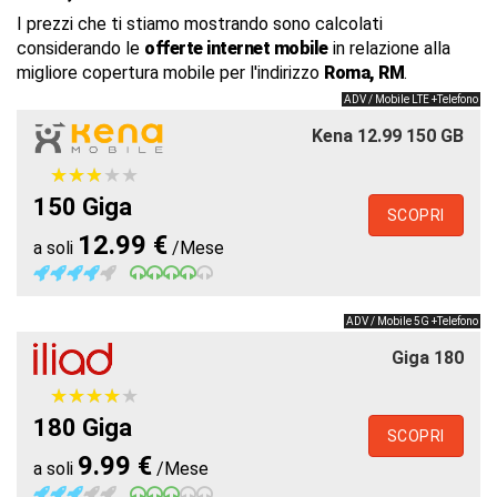
I prezzi che ti stiamo mostrando sono calcolati
considerando le
offerte internet mobile
in relazione alla
migliore copertura mobile per l'indirizzo
Roma, RM
.
ADV / Mobile LTE +Telefono
Kena 12.99 150 GB
★
★
★
★
★
★
★
★
★
★
150 Giga
SCOPRI
12.99 €
a soli
/Mese
ADV / Mobile 5G +Telefono
Giga 180
★
★
★
★
★
★
★
★
★
★
180 Giga
SCOPRI
9.99 €
a soli
/Mese