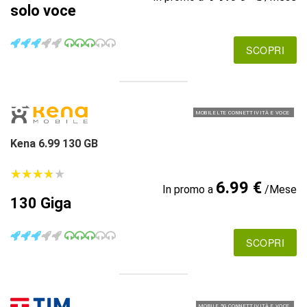
solo voce
SCOPRI
MOBILE LTE CONNETTIVITÀ E VOCE
Kena 6.99 130 GB
★
★
★
★
★
★
★
★
★
★
6.99 €
In promo a
/Mese
130 Giga
SCOPRI
MOBILE 5G CONNETTIVITÀ E VOCE