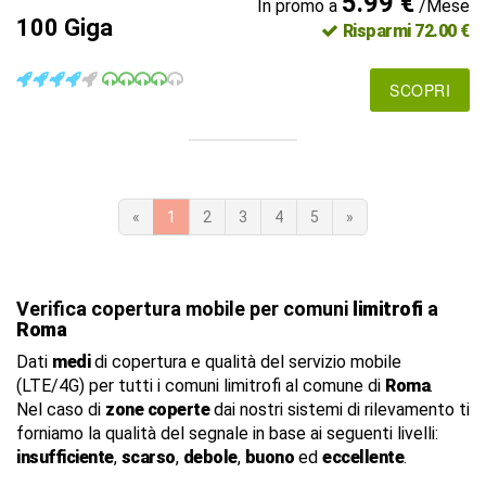
5.99 €
In promo a
/Mese
100 Giga
Risparmi 72.00 €
SCOPRI
«
1
2
3
4
5
»
Verifica copertura mobile per comuni
limitrofi
a
Roma
Dati
medi
di copertura e qualità del servizio mobile
(LTE/4G) per tutti i comuni limitrofi al comune di
Roma
.
Nel caso di
zone coperte
dai nostri sistemi di rilevamento ti
forniamo la qualità del segnale in base ai seguenti livelli:
insufficiente
,
scarso
,
debole
,
buono
ed
eccellente
.