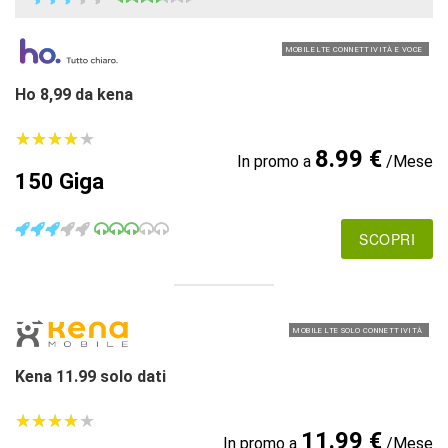
MOBILE LTE CONNETTIVITÀ E VOCE
Ho 8,99 da kena
★
★
★
★
★
★
★
★
★
★
8.99 €
In promo a
/Mese
150 Giga
SCOPRI
MOBILE LTE SOLO CONNETTIVITÀ
Kena 11.99 solo dati
★
★
★
★
★
★
★
★
★
★
11.99 €
In promo a
/Mese