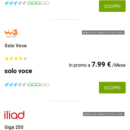
SCOPRI
MOBILE LTE CONNETTIVITÀ E VOCE
Solo Voce
★
★
★
★
★
★
★
★
★
★
7.99 €
In promo a
/Mese
solo voce
SCOPRI
MOBILE 5G CONNETTIVITÀ E VOCE
Giga 250