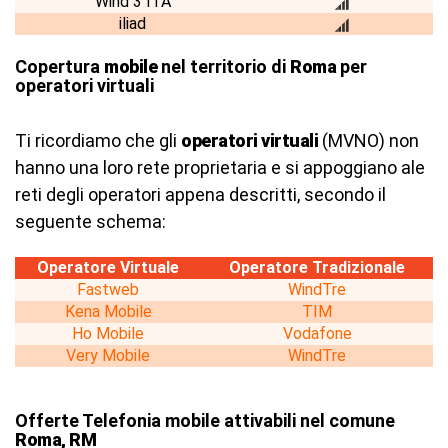
Wind 3 ITA
iliad
Copertura
mobile
nel territorio di
Roma
per
operatori virtuali
Ti ricordiamo che gli
operatori virtuali
(MVNO) non
hanno una loro rete proprietaria e si appoggiano ale
reti degli operatori appena descritti, secondo il
seguente schema:
Operatore Virtuale
Operatore Tradizionale
Fastweb
WindTre
Kena Mobile
TIM
Ho Mobile
Vodafone
Very Mobile
WindTre
Offerte Telefonia mobile attivabili nel comune
Roma, RM