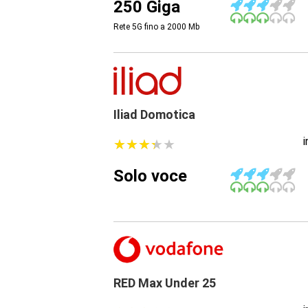
250 Giga
Rete 5G fino a 2000
Mb
Iliad Domotica
★
★
★
★
★
★
★
★
★
★
Solo voce
RED Max Under 25