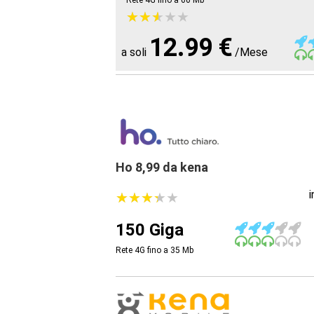
Rete 4G fino a 60
Mb
★
★
★
★
★
★
★
★
★
★
12.99 €
a soli
/Mese
Ho 8,99 da kena
★
★
★
★
★
★
★
★
★
★
150 Giga
Rete 4G fino a 35
Mb