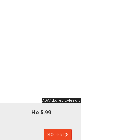
ADV / Mobile LTE +Telefono
Ho 5.99
SCOPRI