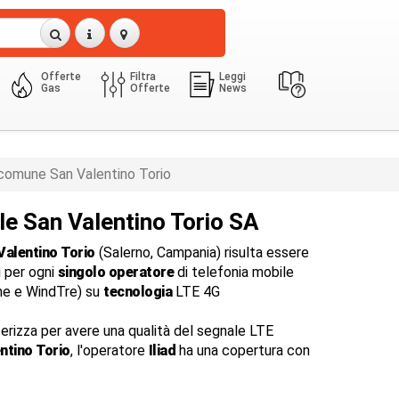
Offerte
Filtra
Leggi
Gas
Offerte
News
comune San Valentino Torio
le San Valentino Torio SA
Valentino Torio
(Salerno, Campania) risulta essere
i per ogni
singolo operatore
di telefonia mobile
one e WindTre) su
tecnologia
LTE 4G
terizza per avere una qualità del segnale LTE
ntino Torio
, l'operatore
Iliad
ha una copertura con