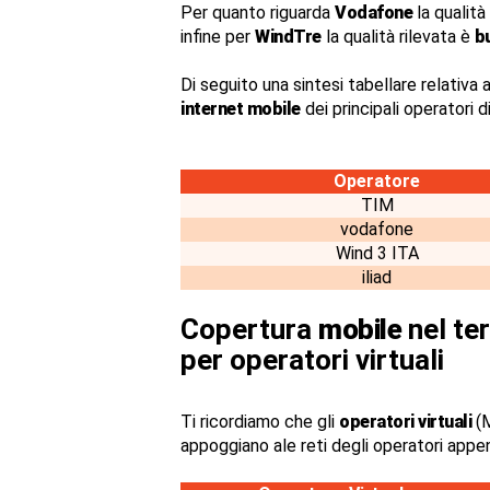
Per quanto riguarda
Vodafone
la qualità
infine per
WindTre
la qualità rilevata è
b
Di seguito una sintesi tabellare relativa a
internet mobile
dei principali operatori 
Operatore
TIM
vodafone
Wind 3 ITA
iliad
Copertura
mobile
nel ter
per operatori virtuali
Ti ricordiamo che gli
operatori virtuali
(M
appoggiano ale reti degli operatori appe