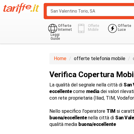
Offerte
Offerte
Offerte
Internet
Mobile
Luce
Leggi
Guide
Home
offerte telefonia mobile
Verifica Copertura Mobi
La qualità del segnale nella città di
San 
eccellente
come
media
dei valori rilevat
con rete proprietaria (Iliad, TIM, Vodaf
Nello specifico l'operatore
TIM
si carat
buona/eccellente
nella città di
San Vale
qualità media
buona/eccellente