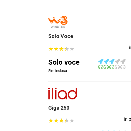
Solo Voce
★
★
★
★
★
★
★
★
★
★
Solo voce
Sim inclusa
Giga 250
in 
★
★
★
★
★
★
★
★
★
★