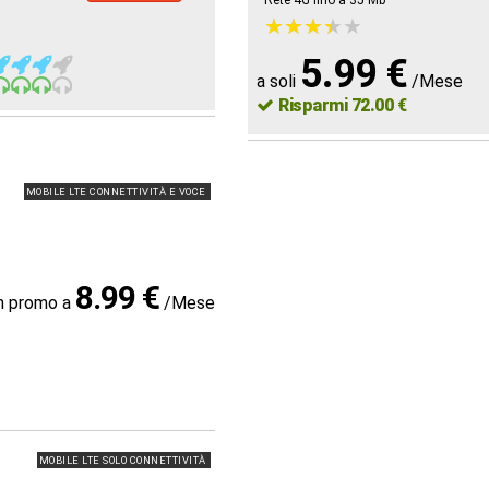
Rete 4G fino a 35
Mb
★
★
★
★
★
★
★
★
★
★
5.99 €
a soli
/Mese
Risparmi 72.00 €
MOBILE LTE CONNETTIVITÀ E VOCE
8.99 €
in promo a
/Mese
MOBILE LTE SOLO CONNETTIVITÀ