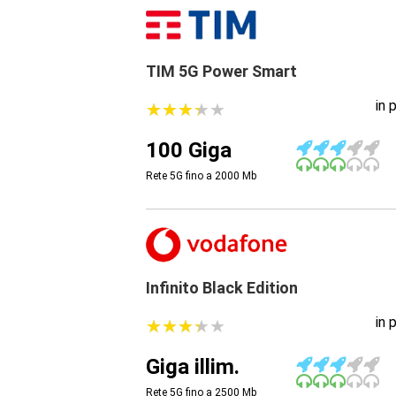
TIM 5G Power Smart
in 
★
★
★
★
★
★
★
★
★
★
100 Giga
Rete 5G fino a 2000
Mb
Infinito Black Edition
in 
★
★
★
★
★
★
★
★
★
★
Giga illim.
Rete 5G fino a 2500
Mb