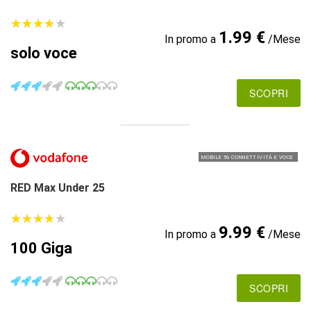
★
★
★
★
★
★
★
★
★
★
1.99 €
In promo a
/Mese
solo voce
SCOPRI
MOBILE 5G CONNETTIVITÀ E VOCE
RED Max Under 25
★
★
★
★
★
★
★
★
★
★
9.99 €
In promo a
/Mese
100 Giga
SCOPRI