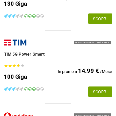
130 Giga
SCOPRI
MOBILE 5G CONNETTIVITÀ E VOCE
TIM 5G Power Smart
★
★
★
★
★
★
★
★
★
★
14.99 €
In promo a
/Mese
100 Giga
SCOPRI
MOBILE 5G CONNETTIVITÀ E VOCE