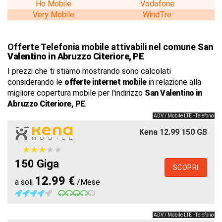
Ho Mobile
Vodafone
Very Mobile
WindTre
Offerte Telefonia mobile attivabili nel comune
San
Valentino in Abruzzo Citeriore, PE
I prezzi che ti stiamo mostrando sono calcolati
considerando le
offerte internet mobile
in relazione alla
migliore copertura mobile per l'indirizzo
San Valentino in
Abruzzo Citeriore, PE
.
ADV / Mobile LTE +Telefono
Kena 12.99 150 GB
★
★
★
★
★
★
★
★
★
★
150 Giga
SCOPRI
12.99 €
a soli
/Mese
ADV / Mobile LTE +Telefono