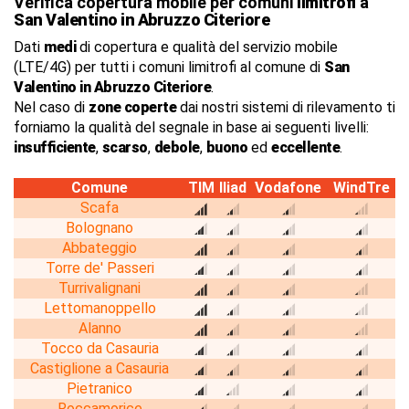
Verifica copertura mobile per comuni
limitrofi
a
San Valentino in Abruzzo Citeriore
Dati
medi
di copertura e qualità del servizio mobile
(LTE/4G) per tutti i comuni limitrofi al comune di
San
Valentino in Abruzzo Citeriore
.
Nel caso di
zone coperte
dai nostri sistemi di rilevamento ti
forniamo la qualità del segnale in base ai seguenti livelli:
insufficiente
,
scarso
,
debole
,
buono
ed
eccellente
.
Comune
TIM
Iliad
Vodafone
WindTre
Scafa
Bolognano
Abbateggio
Torre de' Passeri
Turrivalignani
Lettomanoppello
Alanno
Tocco da Casauria
Castiglione a Casauria
Pietranico
Roccamorice