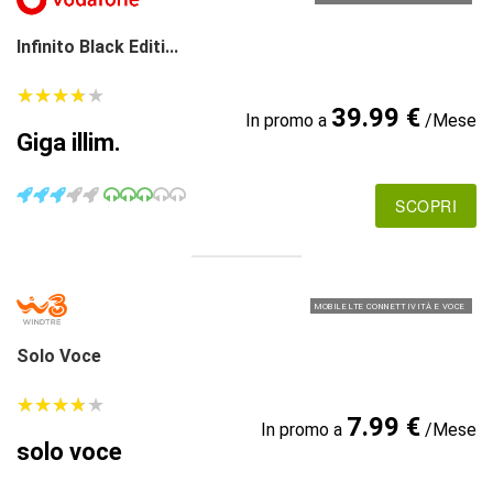
Infinito Black Editi...
★
★
★
★
★
★
★
★
★
★
39.99 €
In promo a
/Mese
Giga illim.
SCOPRI
MOBILE LTE CONNETTIVITÀ E VOCE
Solo Voce
★
★
★
★
★
★
★
★
★
★
7.99 €
In promo a
/Mese
solo voce