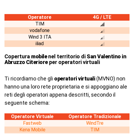
Operatore
4G / LTE
TIM
vodafone
Wind 3 ITA
iliad
Copertura
mobile
nel territorio di
San Valentino in
Abruzzo Citeriore
per operatori virtuali
Ti ricordiamo che gli
operatori virtuali
(MVNO) non
hanno una loro rete proprietaria e si appoggiano ale
reti degli operatori appena descritti, secondo il
seguente schema:
Operatore Virtuale
Operatore Tradizionale
Fastweb
WindTre
Kena Mobile
TIM