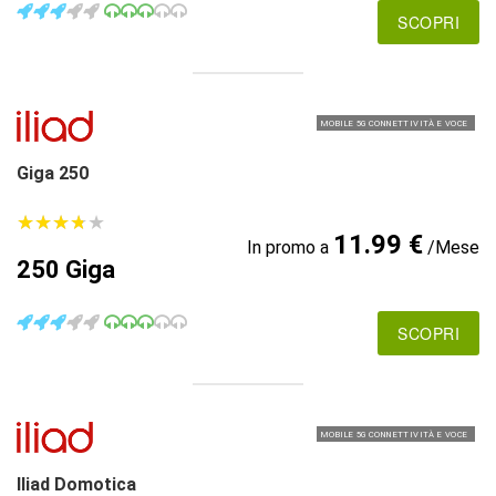
SCOPRI
MOBILE 5G CONNETTIVITÀ E VOCE
Giga 250
★
★
★
★
★
★
★
★
★
★
11.99 €
In promo a
/Mese
250 Giga
SCOPRI
MOBILE 5G CONNETTIVITÀ E VOCE
Iliad Domotica