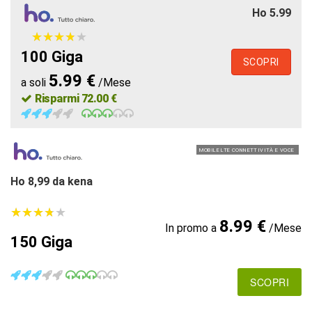
Ho 5.99
★
★
★
★
★
★
★
★
★
★
100 Giga
SCOPRI
5.99 €
a soli
/Mese
Risparmi 72.00 €
MOBILE LTE CONNETTIVITÀ E VOCE
Ho 8,99 da kena
★
★
★
★
★
★
★
★
★
★
8.99 €
In promo a
/Mese
150 Giga
SCOPRI