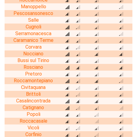
Manoppello
Pescosansonesco
Salle
Cugnoli
Serramonacesca
Caramanico Terme
Corvara
Nocciano
Bussi sul Tirino
Rosciano
Pretoro
Roccamontepiano
Civitaquana
Brittoli
Casalincontrada
Catignano
Popoli
Roccacasale
Vicoli
Corfinio