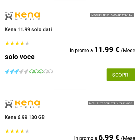
MOBILE LTE SOLO CONNETTIVITÀ
Kena 11.99 solo dati
★
★
★
★
★
★
★
★
★
★
11.99 €
In promo a
/Mese
solo voce
SCOPRI
MOBILE LTE CONNETTIVITÀ E VOCE
Kena 6.99 130 GB
★
★
★
★
★
★
★
★
★
★
6.99 €
In promo a
/Mese