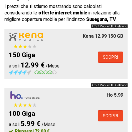
I prezzi che ti stiamo mostrando sono calcolati
considerando le
offerte internet mobile
in relazione alla
migliore copertura mobile per l'indirizzo
Susegana, TV
.
ADV / Mobile LTE +Telefono
Kena 12.99 150 GB
★
★
★
★
★
★
★
★
★
★
150 Giga
SCOPRI
12.99 €
a soli
/Mese
ADV / Mobile LTE +Telefono
Ho 5.99
★
★
★
★
★
★
★
★
★
★
100 Giga
SCOPRI
5.99 €
a soli
/Mese
Risparmi 72.00 €