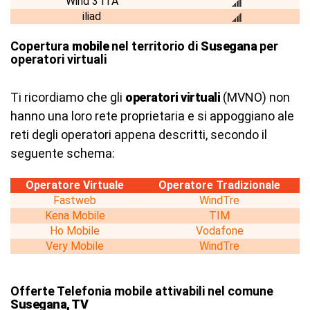
Wind 3 ITA
iliad
Copertura
mobile
nel territorio di
Susegana
per
operatori virtuali
Ti ricordiamo che gli
operatori virtuali
(MVNO) non
hanno una loro rete proprietaria e si appoggiano ale
reti degli operatori appena descritti, secondo il
seguente schema:
Operatore Virtuale
Operatore Tradizionale
Fastweb
WindTre
Kena Mobile
TIM
Ho Mobile
Vodafone
Very Mobile
WindTre
Offerte Telefonia mobile attivabili nel comune
Susegana, TV