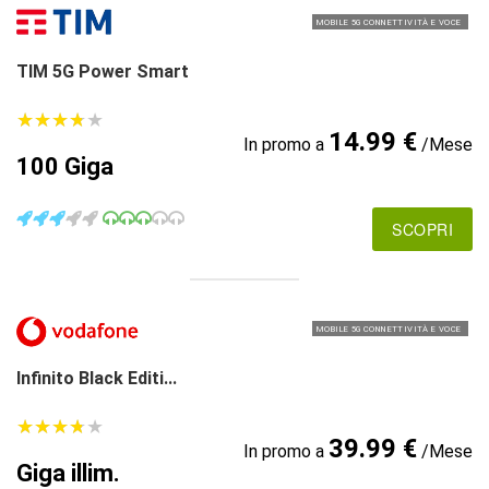
MOBILE 5G CONNETTIVITÀ E VOCE
TIM 5G Power Smart
★
★
★
★
★
★
★
★
★
★
14.99 €
In promo a
/Mese
100 Giga
SCOPRI
MOBILE 5G CONNETTIVITÀ E VOCE
Infinito Black Editi...
★
★
★
★
★
★
★
★
★
★
39.99 €
In promo a
/Mese
Giga illim.