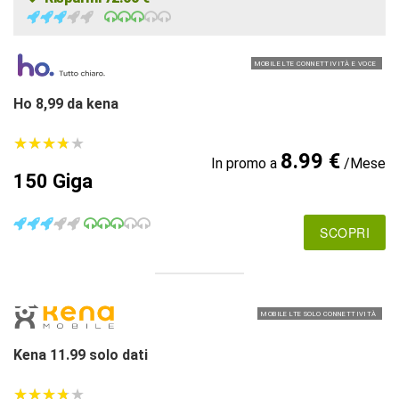
MOBILE LTE CONNETTIVITÀ E VOCE
Ho 8,99 da kena
★
★
★
★
★
★
★
★
★
★
8.99 €
In promo a
/Mese
150 Giga
SCOPRI
MOBILE LTE SOLO CONNETTIVITÀ
Kena 11.99 solo dati
★
★
★
★
★
★
★
★
★
★