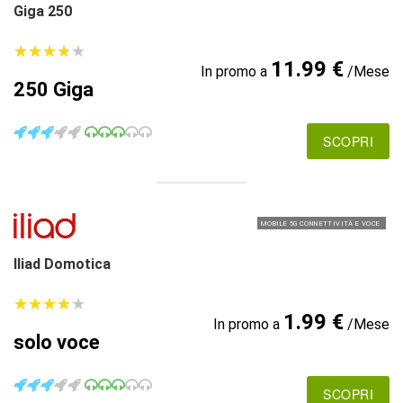
Giga 250
★
★
★
★
★
★
★
★
★
★
11.99 €
In promo a
/Mese
250 Giga
SCOPRI
MOBILE 5G CONNETTIVITÀ E VOCE
Iliad Domotica
★
★
★
★
★
★
★
★
★
★
1.99 €
In promo a
/Mese
solo voce
SCOPRI