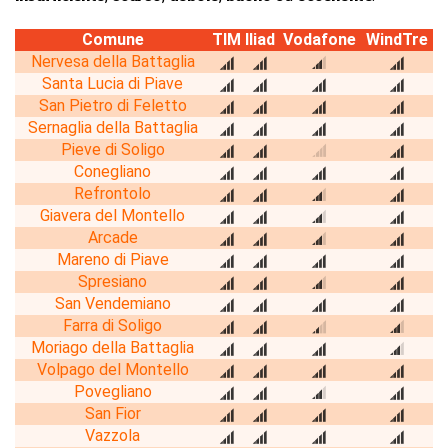
Comune
TIM
Iliad
Vodafone
WindTre
Nervesa della Battaglia
Santa Lucia di Piave
San Pietro di Feletto
Sernaglia della Battaglia
Pieve di Soligo
Conegliano
Refrontolo
Giavera del Montello
Arcade
Mareno di Piave
Spresiano
San Vendemiano
Farra di Soligo
Moriago della Battaglia
Volpago del Montello
Povegliano
San Fior
Vazzola