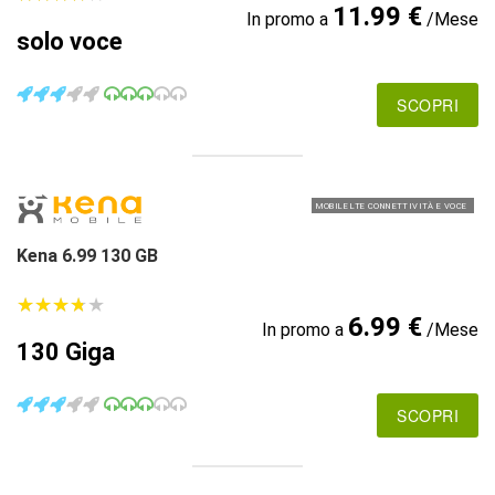
11.99 €
In promo a
/Mese
solo voce
SCOPRI
MOBILE LTE CONNETTIVITÀ E VOCE
Kena 6.99 130 GB
★
★
★
★
★
★
★
★
★
★
6.99 €
In promo a
/Mese
130 Giga
SCOPRI