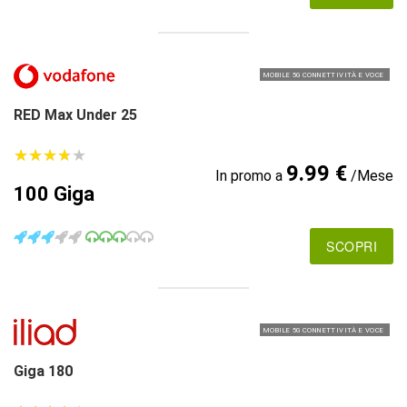
MOBILE 5G CONNETTIVITÀ E VOCE
RED Max Under 25
★
★
★
★
★
★
★
★
★
★
9.99 €
In promo a
/Mese
100 Giga
SCOPRI
MOBILE 5G CONNETTIVITÀ E VOCE
Giga 180