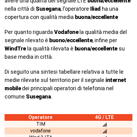
avere una qualità del segnale LTE
buona/eccellente
nella città di
Susegana
, l'operatore
Iliad
ha una
copertura con qualità media
buona/eccellente
Per quanto riguarda
Vodafone
la qualità media del
segnale rilevato è
buono/eccellente
, infine per
WindTre
la qualità rilevata è
buona/eccellente
su
base media in città.
Di seguito una sintesi tabellare relativa a tutte le
medie rilevate sul territorio per il segnale
internet
mobile
dei principali operatori di telefonia nel
comune
Susegana
.
Operatore
4G / LTE
TIM
vodafone