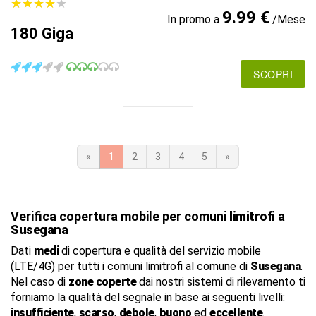
★
★
★
★
★
★
★
★
★
★
9.99 €
In promo a
/Mese
180 Giga
SCOPRI
«
1
2
3
4
5
»
Verifica copertura mobile per comuni
limitrofi
a
Susegana
Dati
medi
di copertura e qualità del servizio mobile
(LTE/4G) per tutti i comuni limitrofi al comune di
Susegana
.
Nel caso di
zone coperte
dai nostri sistemi di rilevamento ti
forniamo la qualità del segnale in base ai seguenti livelli:
insufficiente
,
scarso
,
debole
,
buono
ed
eccellente
.