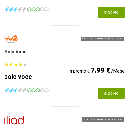
SCOPRI
MOBILE LTE CONNETTIVITÀ E VOCE
Solo Voce
★
★
★
★
★
★
★
★
★
★
7.99 €
In promo a
/Mese
solo voce
SCOPRI
MOBILE 5G CONNETTIVITÀ E VOCE