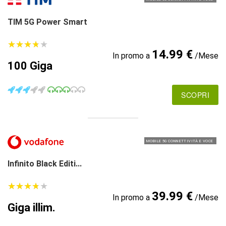
TIM 5G Power Smart
★
★
★
★
★
★
★
★
★
★
14.99 €
In promo a
/Mese
100 Giga
SCOPRI
MOBILE 5G CONNETTIVITÀ E VOCE
Infinito Black Editi...
★
★
★
★
★
★
★
★
★
★
39.99 €
In promo a
/Mese
Giga illim.