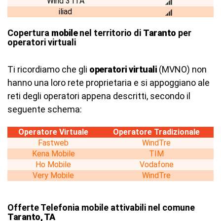
Wind 3 ITA
iliad
Copertura
mobile
nel territorio di
Taranto
per
operatori virtuali
Ti ricordiamo che gli
operatori virtuali
(MVNO) non
hanno una loro rete proprietaria e si appoggiano ale
reti degli operatori appena descritti, secondo il
seguente schema:
Operatore Virtuale
Operatore Tradizionale
Fastweb
WindTre
Kena Mobile
TIM
Ho Mobile
Vodafone
Very Mobile
WindTre
Offerte Telefonia mobile attivabili nel comune
Taranto, TA