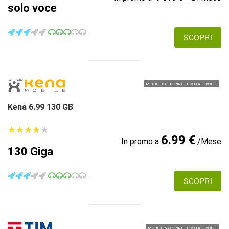
solo voce
SCOPRI
MOBILE LTE CONNETTIVITÀ E VOCE
Kena 6.99 130 GB
★
★
★
★
★
★
★
★
★
★
6.99 €
In promo a
/Mese
130 Giga
SCOPRI
MOBILE 5G CONNETTIVITÀ E VOCE