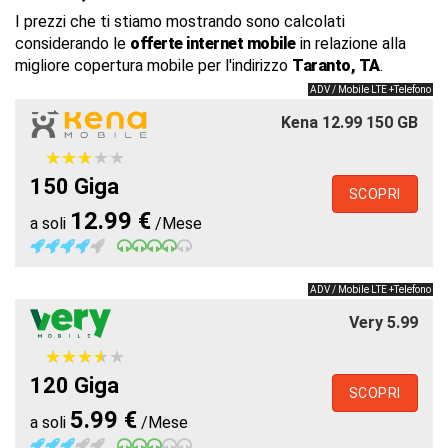
I prezzi che ti stiamo mostrando sono calcolati
considerando le
offerte internet mobile
in relazione alla
migliore copertura mobile per l'indirizzo
Taranto, TA
.
ADV / Mobile LTE +Telefono
Kena 12.99 150 GB
★
★
★
★
★
★
★
★
★
★
150 Giga
SCOPRI
12.99 €
a soli
/Mese
ADV / Mobile LTE +Telefono
Very 5.99
★
★
★
★
★
★
★
★
★
★
120 Giga
SCOPRI
5.99 €
a soli
/Mese