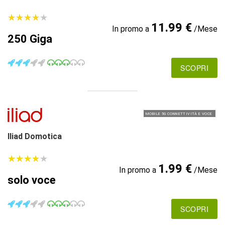
★
★
★
★
★
★
★
★
★
★
11.99 €
In promo a
/Mese
250 Giga
SCOPRI
MOBILE 5G CONNETTIVITÀ E VOCE
Iliad Domotica
★
★
★
★
★
★
★
★
★
★
1.99 €
In promo a
/Mese
solo voce
SCOPRI