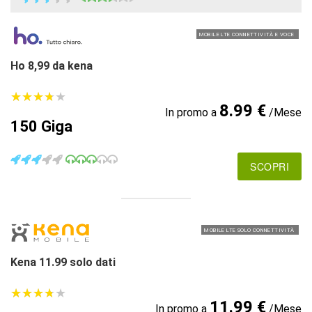
MOBILE LTE CONNETTIVITÀ E VOCE
Ho 8,99 da kena
★
★
★
★
★
★
★
★
★
★
8.99 €
In promo a
/Mese
150 Giga
SCOPRI
MOBILE LTE SOLO CONNETTIVITÀ
Kena 11.99 solo dati
★
★
★
★
★
★
★
★
★
★
11.99 €
In promo a
/Mese