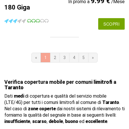
9.99 €
In promo a
/Mese
180 Giga
SCOPRI
«
1
2
3
4
5
»
Verifica copertura mobile per comuni
limitrofi
a
Taranto
Dati
medi
di copertura e qualità del servizio mobile
(LTE/4G) per tutti i comuni limitrofi al comune di
Taranto
.
Nel caso di
zone coperte
dai nostri sistemi di rilevamento ti
forniamo la qualità del segnale in base ai seguenti livelli:
insufficiente
,
scarso
,
debole
,
buono
ed
eccellente
.