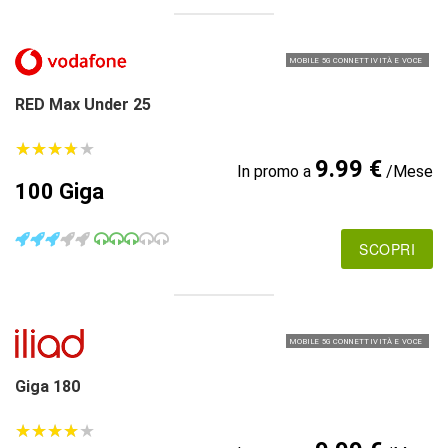
MOBILE 5G CONNETTIVITÀ E VOCE
RED Max Under 25
★
★
★
★
★
★
★
★
★
★
9.99 €
In promo a
/Mese
100 Giga
SCOPRI
MOBILE 5G CONNETTIVITÀ E VOCE
Giga 180
★
★
★
★
★
★
★
★
★
★