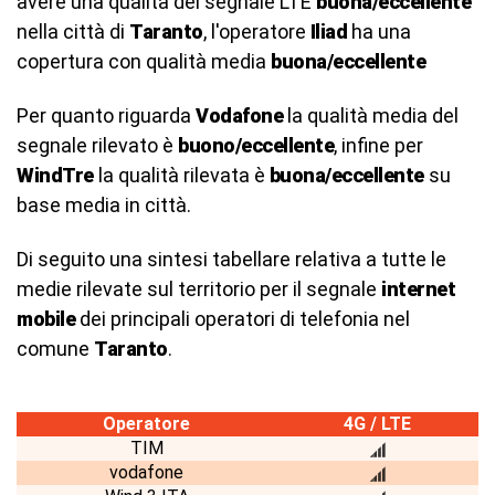
avere una qualità del segnale LTE
buona/eccellente
nella città di
Taranto
, l'operatore
Iliad
ha una
copertura con qualità media
buona/eccellente
Per quanto riguarda
Vodafone
la qualità media del
segnale rilevato è
buono/eccellente
, infine per
WindTre
la qualità rilevata è
buona/eccellente
su
base media in città.
Di seguito una sintesi tabellare relativa a tutte le
medie rilevate sul territorio per il segnale
internet
mobile
dei principali operatori di telefonia nel
comune
Taranto
.
Operatore
4G / LTE
TIM
vodafone