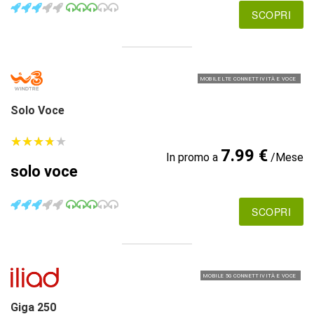
SCOPRI
MOBILE LTE CONNETTIVITÀ E VOCE
Solo Voce
★
★
★
★
★
★
★
★
★
★
7.99 €
In promo a
/Mese
solo voce
SCOPRI
MOBILE 5G CONNETTIVITÀ E VOCE
Giga 250