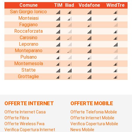
Comune
TIM
Iliad
Vodafone
WindTre
San Giorgio Ionico
Monteiasi
Faggiano
Roccaforzata
Carosino
Leporano
Monteparano
Pulsano
Montemesola
Statte
Grottaglie
OFFERTE INTERNET
OFFERTE MOBILE
Offerte Internet Casa
Offerte Telefonia Mobile
Offerte Fibra
Offerte Internet Mobile
Offerte Wireless Fwa
Verifica Copertura Mobile
Verifica Copertura Internet
News Mobile