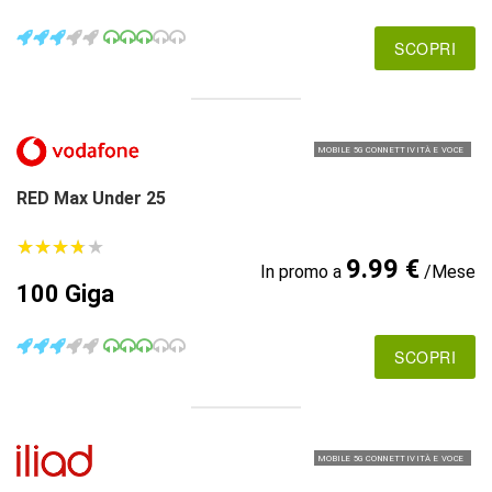
SCOPRI
MOBILE 5G CONNETTIVITÀ E VOCE
RED Max Under 25
★
★
★
★
★
★
★
★
★
★
9.99 €
In promo a
/Mese
100 Giga
SCOPRI
MOBILE 5G CONNETTIVITÀ E VOCE