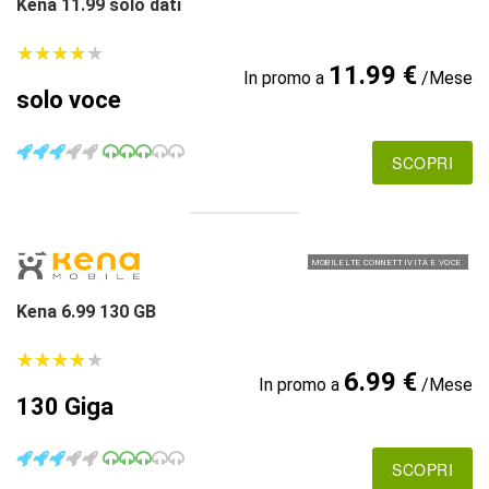
Kena 11.99 solo dati
★
★
★
★
★
★
★
★
★
★
11.99 €
In promo a
/Mese
solo voce
SCOPRI
MOBILE LTE CONNETTIVITÀ E VOCE
Kena 6.99 130 GB
★
★
★
★
★
★
★
★
★
★
6.99 €
In promo a
/Mese
130 Giga
SCOPRI