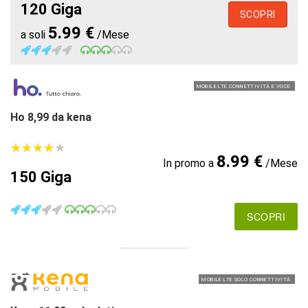
120 Giga
SCOPRI
5.99 €
a soli
/Mese
MOBILE LTE CONNETTIVITÀ E VOCE
Ho 8,99 da kena
★
★
★
★
★
★
★
★
★
★
8.99 €
In promo a
/Mese
150 Giga
SCOPRI
MOBILE LTE SOLO CONNETTIVITÀ