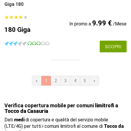
Giga 180
★
★
★
★
★
★
★
★
★
★
9.99 €
In promo a
/Mese
180 Giga
SCOPRI
«
1
2
3
4
5
»
Verifica copertura mobile per comuni
limitrofi
a
Tocco da Casauria
Dati
medi
di copertura e qualità del servizio mobile
(LTE/4G) per tutti i comuni limitrofi al comune di
Tocco da