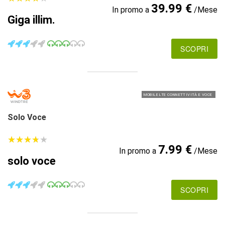
39.99 €
In promo a
/Mese
Giga illim.
SCOPRI
MOBILE LTE CONNETTIVITÀ E VOCE
Solo Voce
★
★
★
★
★
★
★
★
★
★
7.99 €
In promo a
/Mese
solo voce
SCOPRI