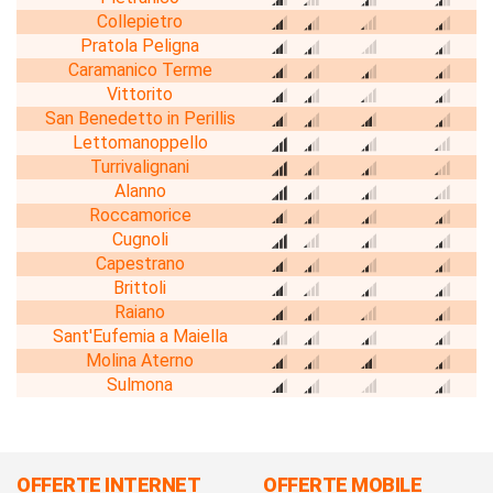
Collepietro
Pratola Peligna
Caramanico Terme
Vittorito
San Benedetto in Perillis
Lettomanoppello
Turrivalignani
Alanno
Roccamorice
Cugnoli
Capestrano
Brittoli
Raiano
Sant'Eufemia a Maiella
Molina Aterno
Sulmona
OFFERTE INTERNET
OFFERTE MOBILE