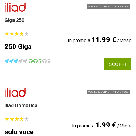
MOBILE 5G CONNETTIVITÀ E VOCE
Giga 250
★
★
★
★
★
★
★
★
★
★
11.99 €
In promo a
/Mese
250 Giga
SCOPRI
MOBILE 5G CONNETTIVITÀ E VOCE
Iliad Domotica
★
★
★
★
★
★
★
★
★
★
1.99 €
In promo a
/Mese
solo voce