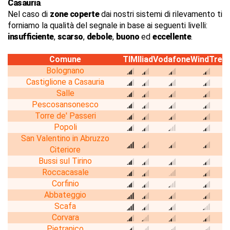
Casauria
.
Nel caso di
zone coperte
dai nostri sistemi di rilevamento ti
forniamo la qualità del segnale in base ai seguenti livelli:
insufficiente
,
scarso
,
debole
,
buono
ed
eccellente
.
Comune
TIM
Iliad
Vodafone
WindTre
Bolognano
Castiglione a Casauria
Salle
Pescosansonesco
Torre de' Passeri
Popoli
San Valentino in Abruzzo
Citeriore
Bussi sul Tirino
Roccacasale
Corfinio
Abbateggio
Scafa
Corvara
Pietranico