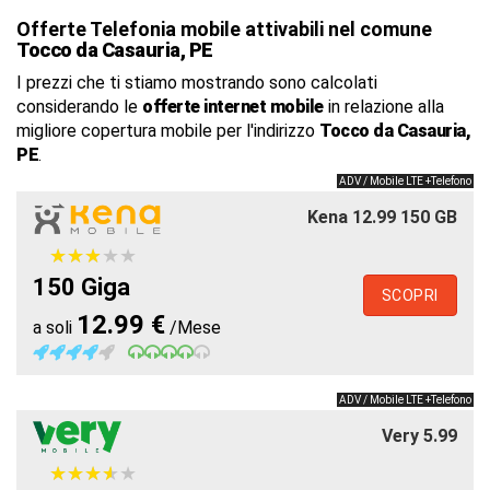
Offerte Telefonia mobile attivabili nel comune
Tocco da Casauria, PE
I prezzi che ti stiamo mostrando sono calcolati
considerando le
offerte internet mobile
in relazione alla
migliore copertura mobile per l'indirizzo
Tocco da Casauria,
PE
.
ADV / Mobile LTE +Telefono
Kena 12.99 150 GB
★
★
★
★
★
★
★
★
★
★
150 Giga
SCOPRI
12.99 €
a soli
/Mese
ADV / Mobile LTE +Telefono
Very 5.99
★
★
★
★
★
★
★
★
★
★