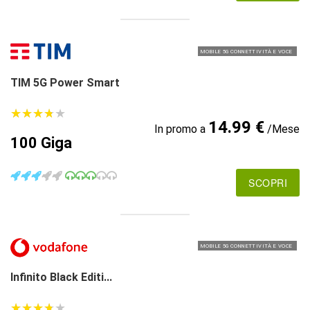
MOBILE 5G CONNETTIVITÀ E VOCE
TIM 5G Power Smart
★
★
★
★
★
★
★
★
★
★
14.99 €
In promo a
/Mese
100 Giga
SCOPRI
MOBILE 5G CONNETTIVITÀ E VOCE
Infinito Black Editi...
★
★
★
★
★
★
★
★
★
★