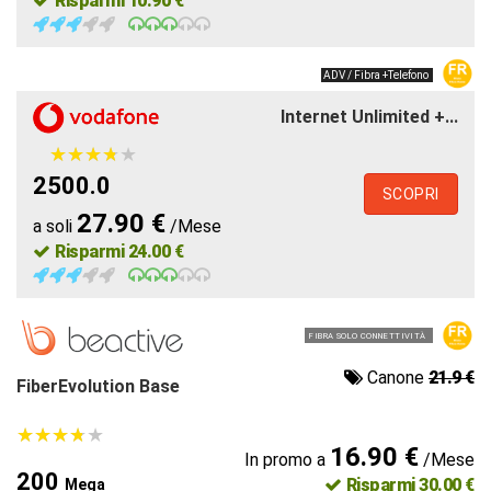
Risparmi 10.90 €
ADV / Fibra +Telefono
Internet Unlimited +...
★
★
★
★
★
★
★
★
★
★
2500.0
SCOPRI
27.90 €
a soli
/Mese
Risparmi 24.00 €
FIBRA SOLO CONNETTIVITÀ
Canone
21.9 €
FiberEvolution Base
★
★
★
★
★
★
★
★
★
★
16.90 €
In promo a
/Mese
200
Risparmi 30.00 €
Mega