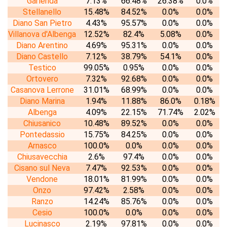
Garlenda
7.13%
66.48%
26.38%
0.0%
Stellanello
15.48%
84.52%
0.0%
0.0%
Diano San Pietro
4.43%
95.57%
0.0%
0.0%
Villanova d'Albenga
12.52%
82.4%
5.08%
0.0%
Diano Arentino
4.69%
95.31%
0.0%
0.0%
Diano Castello
7.12%
38.79%
54.1%
0.0%
Testico
99.05%
0.95%
0.0%
0.0%
Ortovero
7.32%
92.68%
0.0%
0.0%
Casanova Lerrone
31.01%
68.99%
0.0%
0.0%
Diano Marina
1.94%
11.88%
86.0%
0.18%
Albenga
4.09%
22.15%
71.74%
2.02%
Chiusanico
10.48%
89.52%
0.0%
0.0%
Pontedassio
15.75%
84.25%
0.0%
0.0%
Arnasco
100.0%
0.0%
0.0%
0.0%
Chiusavecchia
2.6%
97.4%
0.0%
0.0%
Cisano sul Neva
7.47%
92.53%
0.0%
0.0%
Vendone
18.01%
81.99%
0.0%
0.0%
Onzo
97.42%
2.58%
0.0%
0.0%
Ranzo
14.24%
85.76%
0.0%
0.0%
Cesio
100.0%
0.0%
0.0%
0.0%
Lucinasco
2.19%
97.81%
0.0%
0.0%