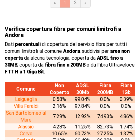
«
1
2
»
Verifica copertura fibra per comuni
limitrofi
a
Andora
Dati
percentuali
di copertura del servizio fibra per tutti i
comuni limitrofi al comune
Andora
, suddivisi per
area non
coperta
da alcuna tecnologia, coperta da
ADSL fino a
30MB
, coperta da
fibra fino a 200MB
o da Fibra Ultraveloce
FTTH a 1 Giga Bit
.
Non
ADSL
Fibra
Fibra
Comune
Coperto
30Mb
200MB
1Gb
Laigueglia
0.58%
99.04%
0.0%
0.39%
Villa Faraldi
2.16%
97.84%
0.0%
0.0%
San Bartolomeo al
7.29%
12.92%
74.93%
4.86%
Mare
Alassio
4.28%
11.25%
82.73%
1.74%
Cervo
10.65%
60.73%
27.25%
1.37%