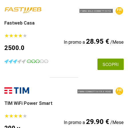
FIBRA SOLO CONNETTIVITÀ
Fastweb Casa
★
★
★
★
★
★
★
★
★
★
28.95 €
In promo a
/Mese
2500.0
SCOPRI
FIBRA CONNETTIVITÀ E VOCE
TIM WiFi Power Smart
★
★
★
★
★
★
★
★
★
★
29.90 €
In promo a
/Mese