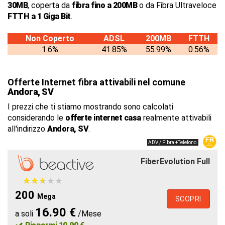
30MB
, coperta da
fibra fino a 200MB
o da Fibra Ultraveloce
FTTH a 1 Giga Bit
.
Non Coperto
ADSL
200MB
FTTH
1.6%
41.85%
55.99%
0.56%
Offerte Internet fibra attivabili nel comune
Andora, SV
I prezzi che ti stiamo mostrando sono calcolati
considerando le
offerte internet casa
realmente attivabili
all'indirizzo
Andora, SV
.
ADV / Fibra +Telefono
FiberEvolution Full
★
★
★
★
★
★
★
★
★
★
200
Mega
SCOPRI
16.90 €
a soli
/Mese