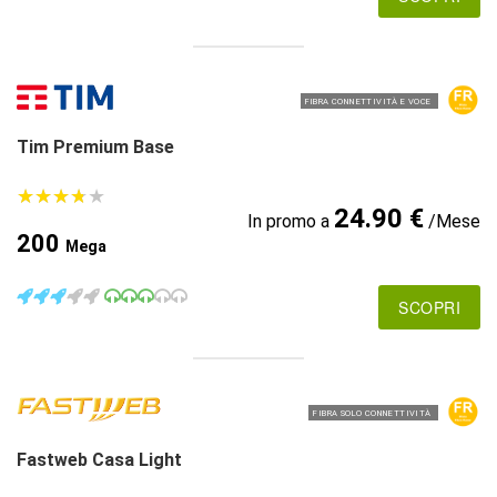
FIBRA CONNETTIVITÀ E VOCE
Tim Premium Base
★
★
★
★
★
★
★
★
★
★
24.90 €
In promo a
/Mese
200
Mega
SCOPRI
FIBRA SOLO CONNETTIVITÀ
Fastweb Casa Light