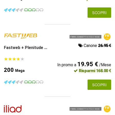
SCOPRI
FIBRA CONNETTIVITÀ E VOCE
Canone
26.95 €
Fastweb + Plenitude ...
★
★
★
★
★
★
★
★
★
★
19.95 €
In promo a
/Mese
200
Risparmi 168.00 €
Mega
SCOPRI
FIBRA CONNETTIVITÀ E VOCE