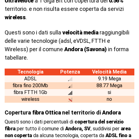
Ultraveloce
a 1 Giga Bit con copertura del
0.56%
territorio. e non risulta essere coperta da servizi
wireless
.
Questi sono i dati sulla
velocità media
raggiungibili
delle varie tecnologie (adsl, eVDSL, FTTH e
Wireless) per il comune
Andora (Savona)
in forma
tabellare.
Tecnologia
Potenza
Velocità Media
ADSL
9.19 Mega
fibra fino 200Mb
88.77 Mega
fibra FTTH 1Gb
si
wireless
no
Copertura
fibra Ottica
nel territorio di
Andora
Questi sono i dati percentuali di
copertura del servizio
fibra
per tutto il comune di
Andora, SV
, suddivisi per
area
non coperta
da alcuna tecnologia, coperta da
ADSL fino a