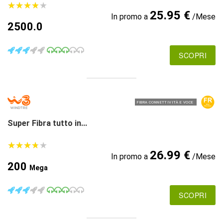
★
★
★
★
★
★
★
★
★
★
25.95 €
In promo a
/Mese
2500.0
SCOPRI
FIBRA CONNETTIVITÀ E VOCE
Super Fibra tutto in...
★
★
★
★
★
★
★
★
★
★
26.99 €
In promo a
/Mese
200
Mega
SCOPRI