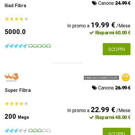
Canone
24.99 €
Iliad Fibra
★
★
★
★
★
★
★
★
★
★
19.99 €
In promo a
/Mese
5000.0
Risparmi 60.00 €
SCOPRI
FIBRA SOLO CONNETTIVITÀ
Canone
26.99 €
Super Fibra
★
★
★
★
★
★
★
★
★
★
22.99 €
In promo a
/Mese
200
Risparmi 48.00 €
Mega
SCOPRI