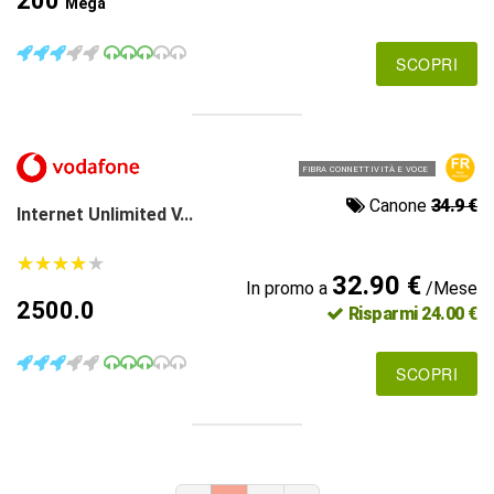
200
Mega
SCOPRI
FIBRA CONNETTIVITÀ E VOCE
Canone
34.9 €
Internet Unlimited V...
★
★
★
★
★
★
★
★
★
★
32.90 €
In promo a
/Mese
2500.0
Risparmi 24.00 €
SCOPRI