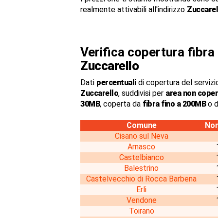
realmente attivabili all'indirizzo
Zuccarel
Verifica copertura fibr
Zuccarello
Dati
percentuali
di copertura del servizio
Zuccarello
, suddivisi per
area non coper
30MB
, coperta da
fibra fino a 200MB
o d
Comune
Non
Cisano sul Neva
Arnasco
Castelbianco
Balestrino
Castelvecchio di Rocca Barbena
Erli
Vendone
Toirano