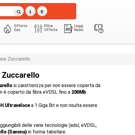
Offerte
Filtra
Leggi
Gas
Offerte
News
ne Zuccarello
a Zuccarello
arello
si caratterizza per non essere coperta da
o non è coperto da fibra eVDSL fino a
200Mb
.
H Ultraveloce
a 1 Giga Bit e non risulta essere
ggiungibili delle varie tecnologie (adsl, eVDSL,
llo (Savona)
in forma tabellare.