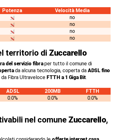
Potenza
Velocità Media
no
no
no
no
l territorio di
Zuccarello
a del servizio fibra
per tutto il comune di
operta
da alcuna tecnologia, coperta da
ADSL fino
 da Fibra Ultraveloce
FTTH a 1 Giga Bit
.
ADSL
200MB
FTTH
0.0%
0.0%
0.0%
ttivabili nel comune
Zuccarello,
alcolati considerando le
offerte internet casa