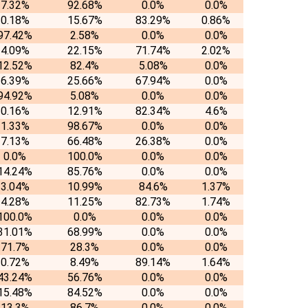
7.32%
92.68%
0.0%
0.0%
0.18%
15.67%
83.29%
0.86%
97.42%
2.58%
0.0%
0.0%
4.09%
22.15%
71.74%
2.02%
12.52%
82.4%
5.08%
0.0%
6.39%
25.66%
67.94%
0.0%
94.92%
5.08%
0.0%
0.0%
0.16%
12.91%
82.34%
4.6%
1.33%
98.67%
0.0%
0.0%
7.13%
66.48%
26.38%
0.0%
0.0%
100.0%
0.0%
0.0%
14.24%
85.76%
0.0%
0.0%
3.04%
10.99%
84.6%
1.37%
4.28%
11.25%
82.73%
1.74%
100.0%
0.0%
0.0%
0.0%
31.01%
68.99%
0.0%
0.0%
71.7%
28.3%
0.0%
0.0%
0.72%
8.49%
89.14%
1.64%
43.24%
56.76%
0.0%
0.0%
15.48%
84.52%
0.0%
0.0%
13.3%
86.7%
0.0%
0.0%