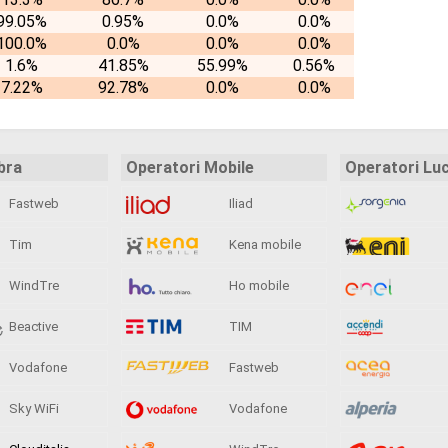
99.05%
0.95%
0.0%
0.0%
100.0%
0.0%
0.0%
0.0%
1.6%
41.85%
55.99%
0.56%
7.22%
92.78%
0.0%
0.0%
bra
Operatori Mobile
Operatori Lu
Fastweb
Iliad
Tim
Kena mobile
WindTre
Ho mobile
Beactive
TIM
Vodafone
Fastweb
Sky WiFi
Vodafone