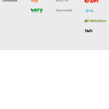
Clouditalia
WindTre
Very mobile