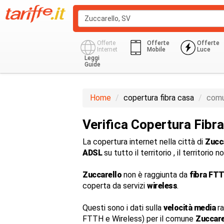
Offerte
Offerte
Offerte
Internet
Mobile
Luce
Leggi
Guide
Home
copertura fibra casa
comu
Verifica Copertura Fibr
La copertura internet nella città di
Zucc
ADSL
su tutto il territorio , il territori
Zuccarello
non è raggiunta da
fibra FTT
coperta da servizi
wireless
.
Questi sono i dati sulla
velocità media
ra
FTTH e Wireless) per il comune
Zuccare