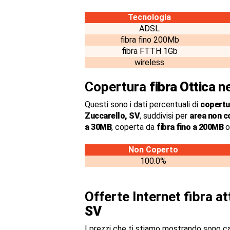
Tecnologia
ADSL
fibra fino 200Mb
fibra FTTH 1Gb
wireless
Copertura
fibra Ottica
ne
Questi sono i dati percentuali di
copertur
Zuccarello, SV
, suddivisi per
area non c
a 30MB
, coperta da
fibra fino a 200MB
o
Non Coperto
100.0%
Offerte Internet fibra a
SV
I prezzi che ti stiamo mostrando sono c