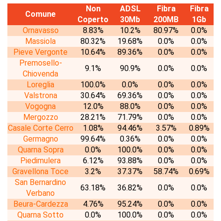
Non
ADSL
Fibra
Fibra
Comune
Coperto
30Mb
200MB
1Gb
Ornavasso
8.83%
10.2%
80.97%
0.0%
Massiola
80.32%
19.68%
0.0%
0.0%
Pieve Vergonte
10.64%
89.36%
0.0%
0.0%
Premosello-
9.1%
90.9%
0.0%
0.0%
Chiovenda
Loreglia
100.0%
0.0%
0.0%
0.0%
Valstrona
30.64%
69.36%
0.0%
0.0%
Vogogna
12.0%
88.0%
0.0%
0.0%
Mergozzo
28.21%
71.79%
0.0%
0.0%
Casale Corte Cerro
1.08%
94.46%
3.57%
0.89%
Germagno
99.64%
0.36%
0.0%
0.0%
Quarna Sopra
0.0%
100.0%
0.0%
0.0%
Piedimulera
6.12%
93.88%
0.0%
0.0%
Gravellona Toce
3.2%
37.37%
58.74%
0.69%
San Bernardino
63.18%
36.82%
0.0%
0.0%
Verbano
Beura-Cardezza
4.76%
95.24%
0.0%
0.0%
Quarna Sotto
0.0%
100.0%
0.0%
0.0%