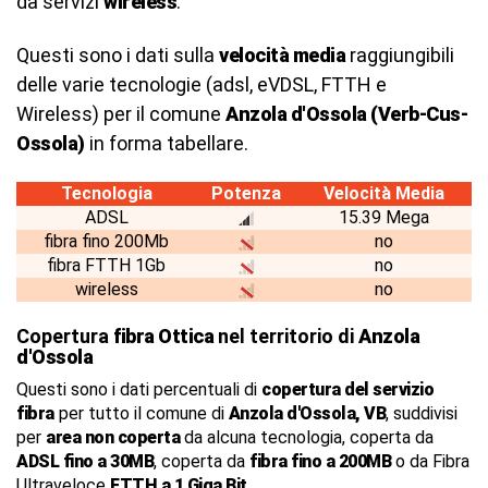
da servizi
wireless
.
Questi sono i dati sulla
velocità media
raggiungibili
delle varie tecnologie (adsl, eVDSL, FTTH e
Wireless) per il comune
Anzola d'Ossola (Verb-Cus-
Ossola)
in forma tabellare.
Tecnologia
Potenza
Velocità Media
ADSL
15.39 Mega
fibra fino 200Mb
no
fibra FTTH 1Gb
no
wireless
no
Copertura
fibra Ottica
nel territorio di
Anzola
d'Ossola
Questi sono i dati percentuali di
copertura del servizio
fibra
per tutto il comune di
Anzola d'Ossola, VB
, suddivisi
per
area non coperta
da alcuna tecnologia, coperta da
ADSL fino a 30MB
, coperta da
fibra fino a 200MB
o da Fibra
Ultraveloce
FTTH a 1 Giga Bit
.