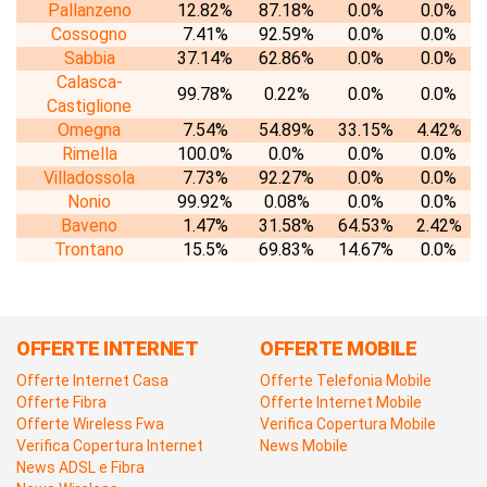
Pallanzeno
12.82%
87.18%
0.0%
0.0%
Cossogno
7.41%
92.59%
0.0%
0.0%
Sabbia
37.14%
62.86%
0.0%
0.0%
Calasca-
99.78%
0.22%
0.0%
0.0%
Castiglione
Omegna
7.54%
54.89%
33.15%
4.42%
Rimella
100.0%
0.0%
0.0%
0.0%
Villadossola
7.73%
92.27%
0.0%
0.0%
Nonio
99.92%
0.08%
0.0%
0.0%
Baveno
1.47%
31.58%
64.53%
2.42%
Trontano
15.5%
69.83%
14.67%
0.0%
OFFERTE INTERNET
OFFERTE MOBILE
Offerte Internet Casa
Offerte Telefonia Mobile
Offerte Fibra
Offerte Internet Mobile
Offerte Wireless Fwa
Verifica Copertura Mobile
Verifica Copertura Internet
News Mobile
News ADSL e Fibra