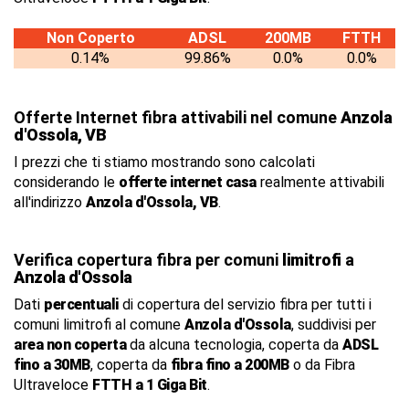
Non Coperto
ADSL
200MB
FTTH
0.14%
99.86%
0.0%
0.0%
Offerte Internet fibra attivabili nel comune
Anzola
d'Ossola, VB
I prezzi che ti stiamo mostrando sono calcolati
considerando le
offerte internet casa
realmente attivabili
all'indirizzo
Anzola d'Ossola, VB
.
Verifica copertura fibra per comuni
limitrofi
a
Anzola d'Ossola
Dati
percentuali
di copertura del servizio fibra per tutti i
comuni limitrofi al comune
Anzola d'Ossola
, suddivisi per
area non coperta
da alcuna tecnologia, coperta da
ADSL
fino a 30MB
, coperta da
fibra fino a 200MB
o da Fibra
Ultraveloce
FTTH a 1 Giga Bit
.