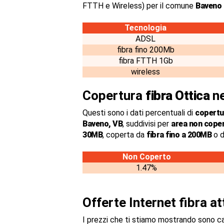
FTTH e Wireless) per il comune
Baveno 
Tecnologia
ADSL
fibra fino 200Mb
fibra FTTH 1Gb
wireless
Copertura
fibra Ottica
ne
Questi sono i dati percentuali di
copertur
Baveno, VB
, suddivisi per
area non cope
30MB
, coperta da
fibra fino a 200MB
o d
Non Coperto
1.47%
Offerte Internet fibra a
I prezzi che ti stiamo mostrando sono c