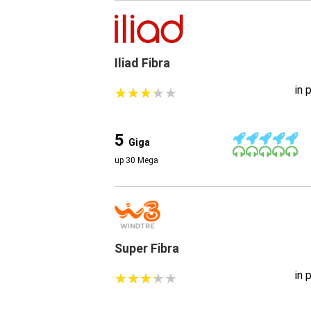
Iliad Fibra
in 
★
★
★
★
★
★
★
★
★
★
5
Giga
up 30 Mega
Super Fibra
in 
★
★
★
★
★
★
★
★
★
★