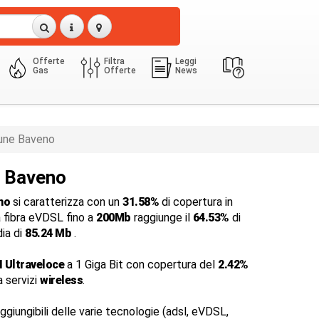
Offerte
Filtra
Leggi
Gas
Offerte
News
ne Baveno
a Baveno
no
si caratterizza con un
31.58%
di copertura in
a fibra eVDSL fino a
200Mb
raggiunge il
64.53%
di
dia di
85.24 Mb
.
 Ultraveloce
a 1 Giga Bit con copertura del
2.42%
a servizi
wireless
.
ggiungibili delle varie tecnologie (adsl, eVDSL,