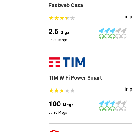
Fastweb Casa
in 
★
★
★
★
★
★
★
★
★
★
2.5
Giga
up 30 Mega
TIM WiFi Power Smart
in 
★
★
★
★
★
★
★
★
★
★
100
Mega
up 30 Mega