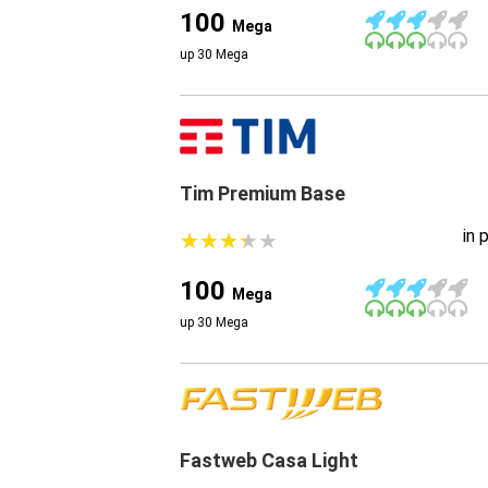
100
Mega
up 30 Mega
Tim Premium Base
in 
★
★
★
★
★
★
★
★
★
★
100
Mega
up 30 Mega
Fastweb Casa Light