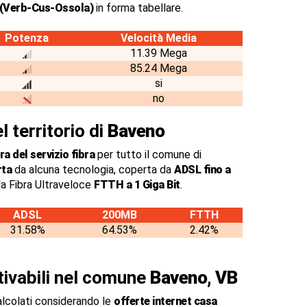
(Verb-Cus-Ossola)
in forma tabellare.
Potenza
Velocità Media
11.39 Mega
85.24 Mega
si
no
l territorio di
Baveno
a del servizio fibra
per tutto il comune di
rta
da alcuna tecnologia, coperta da
ADSL fino a
a Fibra Ultraveloce
FTTH a 1 Giga Bit
.
ADSL
200MB
FTTH
31.58%
64.53%
2.42%
ttivabili nel comune
Baveno, VB
alcolati considerando le
offerte internet casa