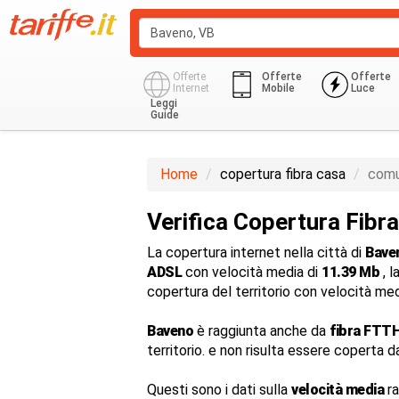
Offerte
Offerte
Offerte
Internet
Mobile
Luce
Leggi
Guide
Home
copertura fibra casa
comu
Verifica Copertura Fibr
La copertura internet nella città di
Bave
ADSL
con velocità media di
11.39 Mb
, l
copertura del territorio con velocità me
Baveno
è raggiunta anche da
fibra FTTH
territorio. e non risulta essere coperta d
Questi sono i dati sulla
velocità media
ra