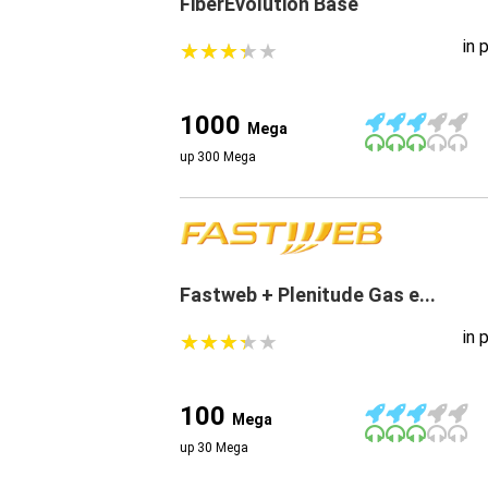
FiberEvolution Base
in 
★
★
★
★
★
★
★
★
★
★
1000
Mega
up 300 Mega
Fastweb + Plenitude Gas e...
in 
★
★
★
★
★
★
★
★
★
★
100
Mega
up 30 Mega