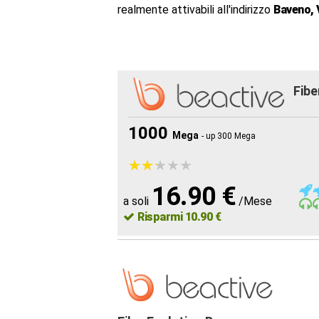
realmente attivabili all'indirizzo
Baveno, 
Fibe
1000
Mega
- up 300 Mega
★
★
★
★
★
★
★
★
★
★
16.90 €
a soli
/Mese
Risparmi 10.90 €