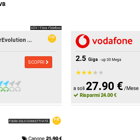
VB
.
ADV / Fibra +Telefono
rEvolution ...
2.5
Giga
- up 30 Mega
SCOPRI
★
★
★
★
★
★
★
★
★
★
27.90 €
a soli
/Mese
Risparmi 24.00 €
FIBRA SOLO CONNETTIVITÀ
Canone
21.90 €