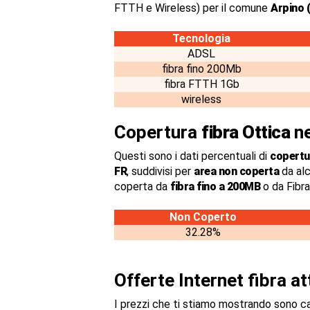
FTTH e Wireless) per il comune
Arpino 
Tecnologia
ADSL
fibra fino 200Mb
fibra FTTH 1Gb
wireless
Copertura
fibra Ottica
ne
Questi sono i dati percentuali di
copertur
FR
, suddivisi per
area non coperta
da alc
coperta da
fibra fino a 200MB
o da Fibr
Non Coperto
32.28%
Offerte Internet fibra a
I prezzi che ti stiamo mostrando sono c