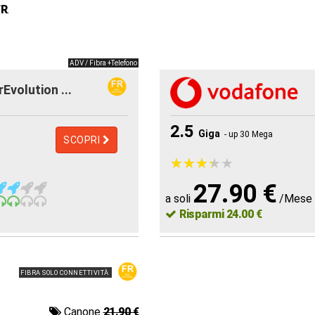
FR
.
ADV / Fibra +Telefono
rEvolution ...
2.5
Giga
- up 30 Mega
SCOPRI
★
★
★
★
★
★
★
★
★
★
27.90 €
a soli
/Mese
Risparmi 24.00 €
FIBRA SOLO CONNETTIVITÀ
Canone
21.90 €