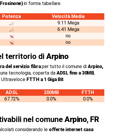
(Frosinone)
in forma tabellare.
Potenza
Velocità Media
9.11 Mega
6.41 Mega
no
no
l territorio di
Arpino
a del servizio fibra
per tutto il comune di
Arpino,
una tecnologia, coperta da
ADSL fino a 30MB
,
a Ultraveloce
FTTH a 1 Giga Bit
.
ADSL
200MB
FTTH
67.72%
0.0%
0.0%
ttivabili nel comune
Arpino, FR
alcolati considerando le
offerte internet casa