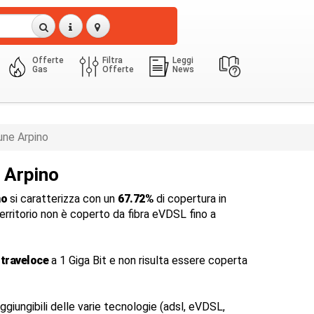
Offerte
Filtra
Leggi
Gas
Offerte
News
ne Arpino
a Arpino
no
si caratterizza con un
67.72%
di copertura in
 territorio non è coperto da fibra eVDSL fino a
ltraveloce
a 1 Giga Bit e non risulta essere coperta
ggiungibili delle varie tecnologie (adsl, eVDSL,