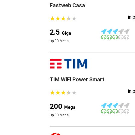
Fastweb Casa
in 
★
★
★
★
★
★
★
★
★
★
2.5
Giga
up 30 Mega
TIM WiFi Power Smart
in 
★
★
★
★
★
★
★
★
★
★
200
Mega
up 30 Mega