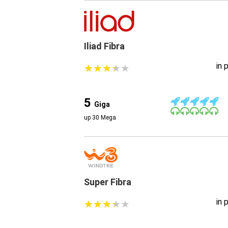
Iliad Fibra
in 
★
★
★
★
★
★
★
★
★
★
5
Giga
up 30 Mega
Super Fibra
in 
★
★
★
★
★
★
★
★
★
★