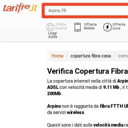
Offerte
Offerte
Offerte
Internet
Mobile
Luce
Leggi
Guide
Home
copertura fibra casa
comu
Verifica Copertura Fibr
La copertura internet nella città di
Arpi
ADSL
con velocità media di
9.11 Mb
, il
200Mb
.
Arpino
non è raggiunta da
fibra FTTH U
da servizi
wireless
.
Questi sono i dati sulla
velocità media
ra