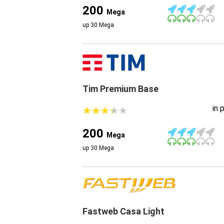
200
Mega
up 30 Mega
Tim Premium Base
in 
★
★
★
★
★
★
★
★
★
★
200
Mega
up 30 Mega
Fastweb Casa Light