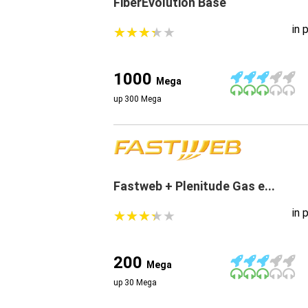
FiberEvolution Base
in 
★
★
★
★
★
★
★
★
★
★
1000
Mega
up 300 Mega
Fastweb + Plenitude Gas e...
in 
★
★
★
★
★
★
★
★
★
★
200
Mega
up 30 Mega