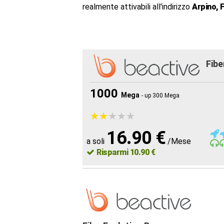
realmente attivabili all'indirizzo
Arpino, 
Fibe
1000
Mega
- up 300 Mega
★
★
★
★
★
★
★
★
★
★
16.90 €
a soli
/Mese
Risparmi 10.90 €