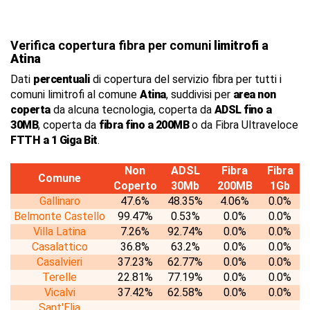
Verifica copertura fibra per comuni
limitrofi
a
Atina
Dati
percentuali
di copertura del servizio fibra per tutti i
comuni limitrofi al comune
Atina
, suddivisi per
area non
coperta
da alcuna tecnologia, coperta da
ADSL fino a
30MB
, coperta da
fibra fino a 200MB
o da Fibra Ultraveloce
FTTH a 1 Giga Bit
.
Non
ADSL
Fibra
Fibra
Comune
Coperto
30Mb
200MB
1Gb
Gallinaro
47.6%
48.35%
4.06%
0.0%
Belmonte Castello
99.47%
0.53%
0.0%
0.0%
Villa Latina
7.26%
92.74%
0.0%
0.0%
Casalattico
36.8%
63.2%
0.0%
0.0%
Casalvieri
37.23%
62.77%
0.0%
0.0%
Terelle
22.81%
77.19%
0.0%
0.0%
Vicalvi
37.42%
62.58%
0.0%
0.0%
Sant'Elia