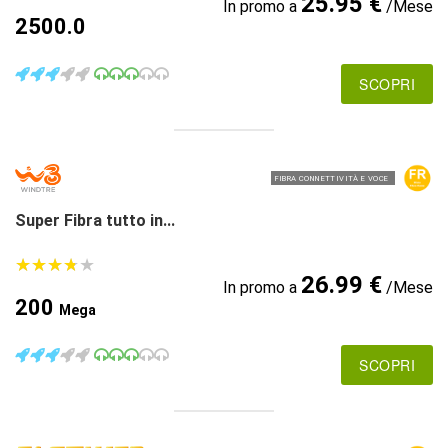
25.95 €
In promo a
/Mese
2500.0
SCOPRI
FIBRA CONNETTIVITÀ E VOCE
Super Fibra tutto in...
★
★
★
★
★
★
★
★
★
★
26.99 €
In promo a
/Mese
200
Mega
SCOPRI