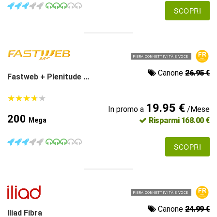
SCOPRI
FIBRA CONNETTIVITÀ E VOCE
Canone
26.95 €
Fastweb + Plenitude ...
★
★
★
★
★
★
★
★
★
★
19.95 €
In promo a
/Mese
200
Risparmi 168.00 €
Mega
SCOPRI
FIBRA CONNETTIVITÀ E VOCE
Canone
24.99 €
Iliad Fibra