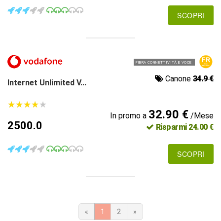
SCOPRI
FIBRA CONNETTIVITÀ E VOCE
Canone
34.9 €
Internet Unlimited V...
★
★
★
★
★
★
★
★
★
★
32.90 €
In promo a
/Mese
2500.0
Risparmi 24.00 €
SCOPRI
«
1
2
»