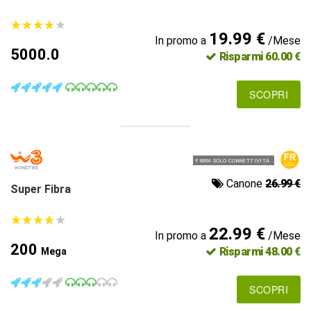
★
★
★
★
★
★
★
★
★
★
19.99 €
In promo a
/Mese
5000.0
Risparmi 60.00 €
SCOPRI
FIBRA SOLO CONNETTIVITÀ
Canone
26.99 €
Super Fibra
★
★
★
★
★
★
★
★
★
★
22.99 €
In promo a
/Mese
200
Risparmi 48.00 €
Mega
SCOPRI