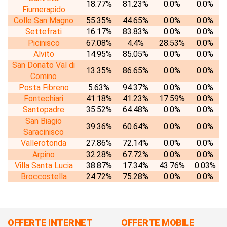
18.77%
81.23%
0.0%
0.0%
Fiumerapido
Colle San Magno
55.35%
44.65%
0.0%
0.0%
Settefrati
16.17%
83.83%
0.0%
0.0%
Picinisco
67.08%
4.4%
28.53%
0.0%
Alvito
14.95%
85.05%
0.0%
0.0%
San Donato Val di
13.35%
86.65%
0.0%
0.0%
Comino
Posta Fibreno
5.63%
94.37%
0.0%
0.0%
Fontechiari
41.18%
41.23%
17.59%
0.0%
Santopadre
35.52%
64.48%
0.0%
0.0%
San Biagio
39.36%
60.64%
0.0%
0.0%
Saracinisco
Vallerotonda
27.86%
72.14%
0.0%
0.0%
Arpino
32.28%
67.72%
0.0%
0.0%
Villa Santa Lucia
38.87%
17.34%
43.76%
0.03%
Broccostella
24.72%
75.28%
0.0%
0.0%
OFFERTE INTERNET
OFFERTE MOBILE