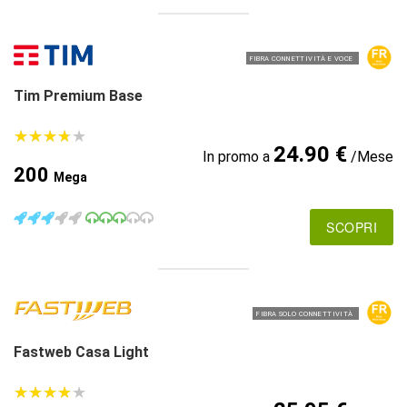
FIBRA CONNETTIVITÀ E VOCE
Tim Premium Base
★
★
★
★
★
★
★
★
★
★
24.90 €
In promo a
/Mese
200
Mega
SCOPRI
FIBRA SOLO CONNETTIVITÀ
Fastweb Casa Light
★
★
★
★
★
★
★
★
★
★