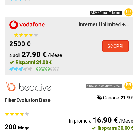
ADV / Fibra +Telefono
Internet Unlimited +...
★
★
★
★
★
★
★
★
★
★
2500.0
SCOPRI
27.90 €
a soli
/Mese
Risparmi 24.00 €
FIBRA SOLO CONNETTIVITÀ
Canone
21.9 €
FiberEvolution Base
★
★
★
★
★
★
★
★
★
★
16.90 €
In promo a
/Mese
200
Risparmi 30.00 €
Mega