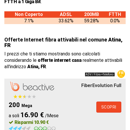
FTTH a 1 Giga Bit
.
Non Coperto
ADSL
200MB
FTTH
7.1%
33.62%
59.28%
0.0%
Offerte Internet fibra attivabili nel comune
Atina,
FR
I prezzi che ti stiamo mostrando sono calcolati
considerando le
offerte internet casa
realmente attivabili
all'indirizzo
Atina, FR
.
ADV / Fibra +Telefono
FiberEvolution Full
★
★
★
★
★
★
★
★
★
★
200
Mega
SCOPRI
16.90 €
a soli
/Mese
Risparmi 10.90 €