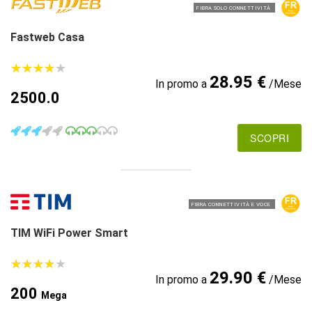
FIBRA SOLO CONNETTIVITÀ
Fastweb Casa
★
★
★
★
★
★
★
★
★
★
28.95 €
In promo a
/Mese
2500.0
SCOPRI
FIBRA CONNETTIVITÀ E VOCE
TIM WiFi Power Smart
★
★
★
★
★
★
★
★
★
★
29.90 €
In promo a
/Mese
200
Mega