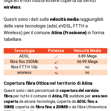
Giga Bit e non risulta essere coperta da servizi
wireless
.
Questi sono i dati sulla
velocità media
raggiungibili
delle varie tecnologie (adsl, eVDSL, FTTH e
Wireless) per il comune
Atina (Frosinone)
in forma
tabellare.
Tecnologia
Potenza
Velocità Media
ADSL
6.89 Mega
fibra fino 200Mb
66.99 Mega
fibra FTTH 1Gb
no
wireless
no
Copertura
fibra Ottica
nel territorio di
Atina
Questi sono i dati percentuali di
copertura del servizio
fibra
per tutto il comune di
Atina, FR
, suddivisi per
area non
coperta
da alcuna tecnologia, coperta da
ADSL fino a
30MB
, coperta da
fibra fino a 200MB
o da Fibra Ultraveloce