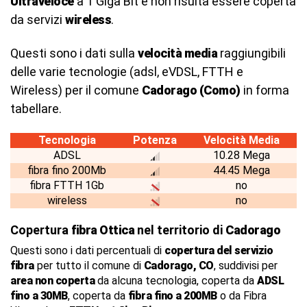
Ultraveloce
a 1 Giga Bit e non risulta essere coperta
da servizi
wireless
.
Questi sono i dati sulla
velocità media
raggiungibili
delle varie tecnologie (adsl, eVDSL, FTTH e
Wireless) per il comune
Cadorago (Como)
in forma
tabellare.
Tecnologia
Potenza
Velocità Media
ADSL
10.28 Mega
fibra fino 200Mb
44.45 Mega
fibra FTTH 1Gb
no
wireless
no
Copertura
fibra Ottica
nel territorio di
Cadorago
Questi sono i dati percentuali di
copertura del servizio
fibra
per tutto il comune di
Cadorago, CO
, suddivisi per
area non coperta
da alcuna tecnologia, coperta da
ADSL
fino a 30MB
, coperta da
fibra fino a 200MB
o da Fibra