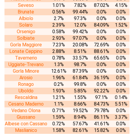
Seveso
1.01%
7.82%
87.02%
4.15%
Brunate
0.56%
99.44%
0.0%
0.0%
Albiolo
2.7%
97.3%
0.0%
0.0%
Solaro
2.39%
12.0%
84.09%
1.52%
Orsenigo
0.58%
99.42%
0.0%
0.0%
Solbiate
2.93%
97.07%
0.0%
0.0%
Gorla Maggiore
7.23%
20.08%
72.69%
0.0%
Lonate Ceppino
2.88%
8.51%
88.61%
0.0%
Tavernerio
0.78%
33.57%
65.65%
0.0%
Uggiate-Trevano
1.3%
98.7%
0.0%
0.0%
Gorla Minore
12.61%
87.39%
0.0%
0.0%
Arosio
1.96%
61.84%
36.19%
0.0%
Ronago
0.2%
99.8%
0.0%
0.0%
Uboldo
1.93%
5.85%
92.22%
0.0%
Rescaldina
1.21%
1.55%
97.1%
0.14%
Cesano Maderno
1.1%
8.66%
84.73%
5.51%
Vedano Olona
0.71%
19.52%
79.78%
0.0%
Giussano
1.59%
8.94%
86.11%
3.37%
Albese con Cassano
0.72%
57.67%
41.61%
0.0%
Maslianico
1.58%
82.61%
15.82%
0.0%