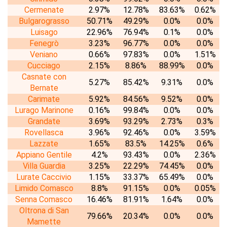
Cermenate
2.97%
12.78%
83.63%
0.62%
Bulgarograsso
50.71%
49.29%
0.0%
0.0%
Luisago
22.96%
76.94%
0.1%
0.0%
Fenegrò
3.23%
96.77%
0.0%
0.0%
Veniano
0.66%
97.83%
0.0%
1.51%
Cucciago
2.15%
8.86%
88.99%
0.0%
Casnate con
5.27%
85.42%
9.31%
0.0%
Bernate
Carimate
5.92%
84.56%
9.52%
0.0%
Lurago Marinone
0.16%
99.84%
0.0%
0.0%
Grandate
3.69%
93.29%
2.73%
0.3%
Rovellasca
3.96%
92.46%
0.0%
3.59%
Lazzate
1.65%
83.5%
14.25%
0.6%
Appiano Gentile
4.2%
93.43%
0.0%
2.36%
Villa Guardia
3.25%
22.29%
74.45%
0.0%
Lurate Caccivio
1.15%
33.37%
65.49%
0.0%
Limido Comasco
8.8%
91.15%
0.0%
0.05%
Senna Comasco
16.46%
81.91%
1.64%
0.0%
Oltrona di San
79.66%
20.34%
0.0%
0.0%
Mamette