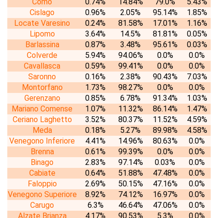
Como
0.74%
14.84%
79.0%
5.43%
Cislago
0.96%
2.05%
95.14%
1.85%
Locate Varesino
0.24%
81.58%
17.01%
1.16%
Lipomo
3.64%
14.5%
81.81%
0.05%
Barlassina
0.87%
3.48%
95.61%
0.03%
Colverde
5.94%
94.06%
0.0%
0.0%
Cavallasca
0.59%
99.41%
0.0%
0.0%
Saronno
0.16%
2.38%
90.43%
7.03%
Montorfano
1.73%
98.27%
0.0%
0.0%
Gerenzano
0.85%
6.78%
91.34%
1.03%
Mariano Comense
1.07%
11.32%
86.14%
1.47%
Ceriano Laghetto
3.52%
80.37%
11.52%
4.59%
Meda
0.18%
5.27%
89.98%
4.58%
Venegono Inferiore
4.41%
14.96%
80.63%
0.0%
Brenna
0.61%
99.39%
0.0%
0.0%
Binago
2.83%
97.14%
0.03%
0.0%
Cabiate
0.64%
51.88%
47.48%
0.0%
Faloppio
2.69%
50.15%
47.16%
0.0%
Venegono Superiore
8.92%
74.12%
16.97%
0.0%
Carugo
6.3%
46.64%
47.06%
0.0%
Alzate Brianza
4.17%
90.53%
5.3%
0.0%