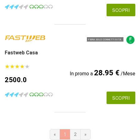
SCOPRI
FIBRA SOLO CONNETTIVITÀ
Fastweb Casa
★
★
★
★
★
★
★
★
★
★
28.95 €
In promo a
/Mese
2500.0
SCOPRI
«
1
2
»