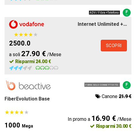
ADV / Fibra +Telefono
Internet Unlimited +...
★
★
★
★
★
★
★
★
★
★
2500.0
SCOPRI
27.90 €
a soli
/Mese
Risparmi 24.00 €
FIBRA SOLO CONNETTIVITÀ
Canone
21.9 €
FiberEvolution Base
★
★
★
★
★
★
★
★
★
★
16.90 €
In promo a
/Mese
1000
Risparmi 30.00 €
Mega