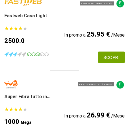
FIBRA SOLO CONNETTIVITÀ
Fastweb Casa Light
★
★
★
★
★
★
★
★
★
★
25.95 €
In promo a
/Mese
2500.0
SCOPRI
FIBRA CONNETTIVITÀ E VOCE
Super Fibra tutto in...
★
★
★
★
★
★
★
★
★
★
26.99 €
In promo a
/Mese
1000
Mega