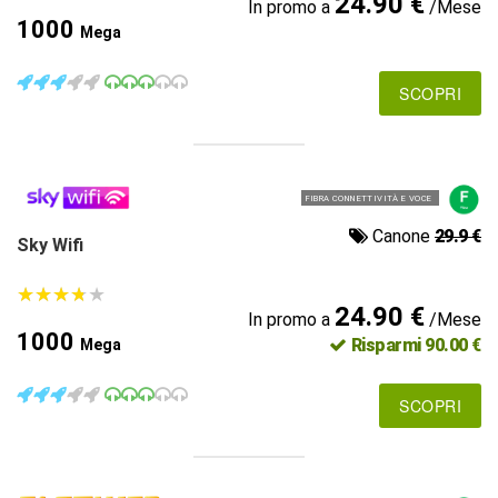
24.90 €
In promo a
/Mese
1000
Mega
SCOPRI
FIBRA CONNETTIVITÀ E VOCE
Canone
29.9 €
Sky Wifi
★
★
★
★
★
★
★
★
★
★
24.90 €
In promo a
/Mese
1000
Risparmi 90.00 €
Mega
SCOPRI