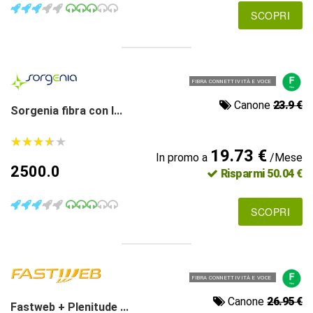
SCOPRI
FIBRA CONNETTIVITÀ E VOCE
Canone
23.9 €
Sorgenia fibra con l...
★
★
★
★
★
★
★
★
★
★
19.73 €
In promo a
/Mese
2500.0
Risparmi 50.04 €
SCOPRI
FIBRA CONNETTIVITÀ E VOCE
Canone
26.95 €
Fastweb + Plenitude ...