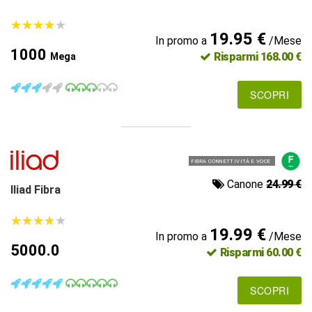
★
★
★
★
★
★
★
★
★
★
19.95 €
In promo a
/Mese
1000
Risparmi 168.00 €
Mega
SCOPRI
FIBRA CONNETTIVITÀ E VOCE
Canone
24.99 €
Iliad Fibra
★
★
★
★
★
★
★
★
★
★
19.99 €
In promo a
/Mese
5000.0
Risparmi 60.00 €
SCOPRI