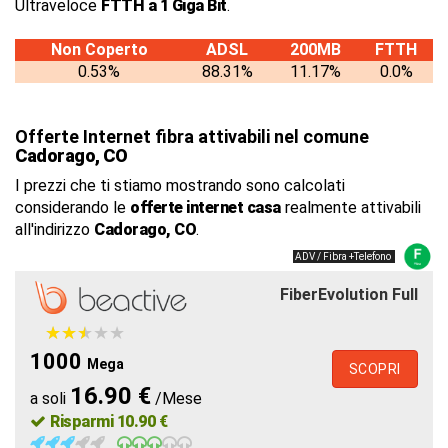
Ultraveloce
FTTH a 1 Giga Bit
.
Non Coperto
ADSL
200MB
FTTH
0.53%
88.31%
11.17%
0.0%
Offerte Internet fibra attivabili nel comune
Cadorago, CO
I prezzi che ti stiamo mostrando sono calcolati
considerando le
offerte internet casa
realmente attivabili
all'indirizzo
Cadorago, CO
.
ADV / Fibra +Telefono
FiberEvolution Full
★
★
★
★
★
★
★
★
★
★
1000
Mega
SCOPRI
16.90 €
a soli
/Mese
Risparmi 10.90 €