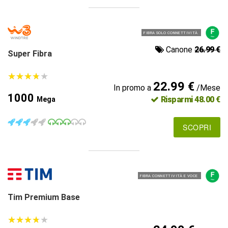
FIBRA SOLO CONNETTIVITÀ
Canone
26.99 €
Super Fibra
★
★
★
★
★
★
★
★
★
★
22.99 €
In promo a
/Mese
1000
Risparmi 48.00 €
Mega
SCOPRI
FIBRA CONNETTIVITÀ E VOCE
Tim Premium Base
★
★
★
★
★
★
★
★
★
★