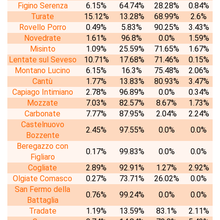
Figino Serenza
6.15%
64.74%
28.28%
0.84%
Turate
15.12%
13.28%
68.99%
2.6%
Rovello Porro
0.49%
5.83%
90.25%
3.43%
Novedrate
1.61%
96.8%
0.0%
1.59%
Misinto
1.09%
25.59%
71.65%
1.67%
Lentate sul Seveso
10.71%
17.68%
71.46%
0.15%
Montano Lucino
6.15%
16.3%
75.48%
2.06%
Cantù
1.77%
13.83%
80.93%
3.47%
Capiago Intimiano
2.78%
96.89%
0.0%
0.34%
Mozzate
7.03%
82.57%
8.67%
1.73%
Carbonate
7.77%
87.95%
2.04%
2.24%
Castelnuovo
2.45%
97.55%
0.0%
0.0%
Bozzente
Beregazzo con
0.17%
99.83%
0.0%
0.0%
Figliaro
Cogliate
2.89%
92.91%
1.27%
2.92%
Olgiate Comasco
0.27%
73.71%
26.02%
0.0%
San Fermo della
0.76%
99.24%
0.0%
0.0%
Battaglia
Tradate
1.19%
13.59%
83.1%
2.11%