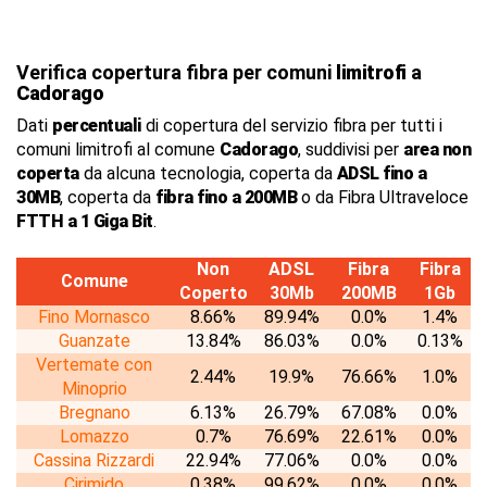
Verifica copertura fibra per comuni
limitrofi
a
Cadorago
Dati
percentuali
di copertura del servizio fibra per tutti i
comuni limitrofi al comune
Cadorago
, suddivisi per
area non
coperta
da alcuna tecnologia, coperta da
ADSL fino a
30MB
, coperta da
fibra fino a 200MB
o da Fibra Ultraveloce
FTTH a 1 Giga Bit
.
Non
ADSL
Fibra
Fibra
Comune
Coperto
30Mb
200MB
1Gb
Fino Mornasco
8.66%
89.94%
0.0%
1.4%
Guanzate
13.84%
86.03%
0.0%
0.13%
Vertemate con
2.44%
19.9%
76.66%
1.0%
Minoprio
Bregnano
6.13%
26.79%
67.08%
0.0%
Lomazzo
0.7%
76.69%
22.61%
0.0%
Cassina Rizzardi
22.94%
77.06%
0.0%
0.0%
Cirimido
0.38%
99.62%
0.0%
0.0%