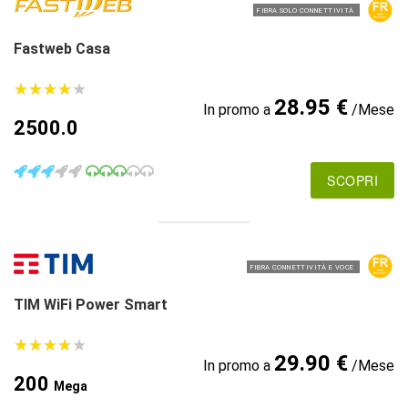
FIBRA SOLO CONNETTIVITÀ
Fastweb Casa
★
★
★
★
★
★
★
★
★
★
28.95 €
In promo a
/Mese
2500.0
SCOPRI
FIBRA CONNETTIVITÀ E VOCE
TIM WiFi Power Smart
★
★
★
★
★
★
★
★
★
★
29.90 €
In promo a
/Mese
200
Mega