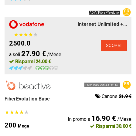
ADV / Fibra +Telefono
Internet Unlimited +...
★
★
★
★
★
★
★
★
★
★
2500.0
SCOPRI
27.90 €
a soli
/Mese
Risparmi 24.00 €
FIBRA SOLO CONNETTIVITÀ
Canone
21.9 €
FiberEvolution Base
★
★
★
★
★
★
★
★
★
★
16.90 €
In promo a
/Mese
200
Risparmi 30.00 €
Mega