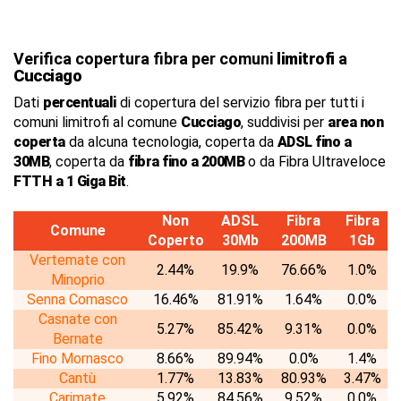
Verifica copertura fibra per comuni
limitrofi
a
Cucciago
Dati
percentuali
di copertura del servizio fibra per tutti i
comuni limitrofi al comune
Cucciago
, suddivisi per
area non
coperta
da alcuna tecnologia, coperta da
ADSL fino a
30MB
, coperta da
fibra fino a 200MB
o da Fibra Ultraveloce
FTTH a 1 Giga Bit
.
Non
ADSL
Fibra
Fibra
Comune
Coperto
30Mb
200MB
1Gb
Vertemate con
2.44%
19.9%
76.66%
1.0%
Minoprio
Senna Comasco
16.46%
81.91%
1.64%
0.0%
Casnate con
5.27%
85.42%
9.31%
0.0%
Bernate
Fino Mornasco
8.66%
89.94%
0.0%
1.4%
Cantù
1.77%
13.83%
80.93%
3.47%
Carimate
5.92%
84.56%
9.52%
0.0%