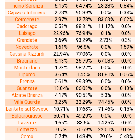
Figino Serenza
6.15%
64.74%
28.28%
0.84%
Capiago Intimiano
2.78%
96.89%
0.0%
0.34%
Cermenate
2.97%
12.78%
83.63%
0.62%
Cadorago
0.53%
88.31%
11.17%
0.0%
Luisago
22.96%
76.94%
0.1%
0.0%
Grandate
3.69%
93.29%
2.73%
0.3%
Novedrate
1.61%
96.8%
0.0%
1.59%
Cassina Rizzardi
22.94%
77.06%
0.0%
0.0%
Bregnano
6.13%
26.79%
67.08%
0.0%
Montorfano
1.73%
98.27%
0.0%
0.0%
Lipomo
3.64%
14.5%
81.81%
0.05%
Brenna
0.61%
99.39%
0.0%
0.0%
Guanzate
13.84%
86.03%
0.0%
0.13%
Alzate Brianza
4.17%
90.53%
5.3%
0.0%
Villa Guardia
3.25%
22.29%
74.45%
0.0%
Lentate sul Seveso
10.71%
17.68%
71.46%
0.15%
Bulgarograsso
50.71%
49.29%
0.0%
0.0%
Lazzate
1.65%
83.5%
14.25%
0.6%
Lomazzo
0.7%
76.69%
22.61%
0.0%
Como
0.74%
14.84%
79.0%
5.43%