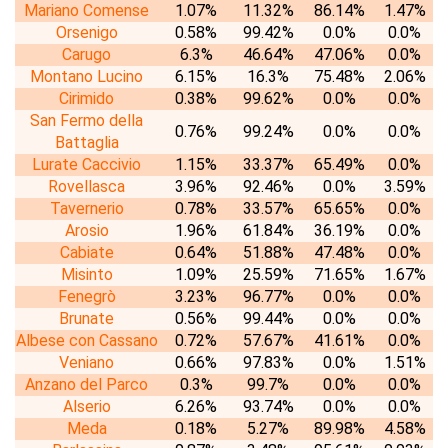
Mariano Comense
1.07%
11.32%
86.14%
1.47%
Orsenigo
0.58%
99.42%
0.0%
0.0%
Carugo
6.3%
46.64%
47.06%
0.0%
Montano Lucino
6.15%
16.3%
75.48%
2.06%
Cirimido
0.38%
99.62%
0.0%
0.0%
San Fermo della
0.76%
99.24%
0.0%
0.0%
Battaglia
Lurate Caccivio
1.15%
33.37%
65.49%
0.0%
Rovellasca
3.96%
92.46%
0.0%
3.59%
Tavernerio
0.78%
33.57%
65.65%
0.0%
Arosio
1.96%
61.84%
36.19%
0.0%
Cabiate
0.64%
51.88%
47.48%
0.0%
Misinto
1.09%
25.59%
71.65%
1.67%
Fenegrò
3.23%
96.77%
0.0%
0.0%
Brunate
0.56%
99.44%
0.0%
0.0%
Albese con Cassano
0.72%
57.67%
41.61%
0.0%
Veniano
0.66%
97.83%
0.0%
1.51%
Anzano del Parco
0.3%
99.7%
0.0%
0.0%
Alserio
6.26%
93.74%
0.0%
0.0%
Meda
0.18%
5.27%
89.98%
4.58%