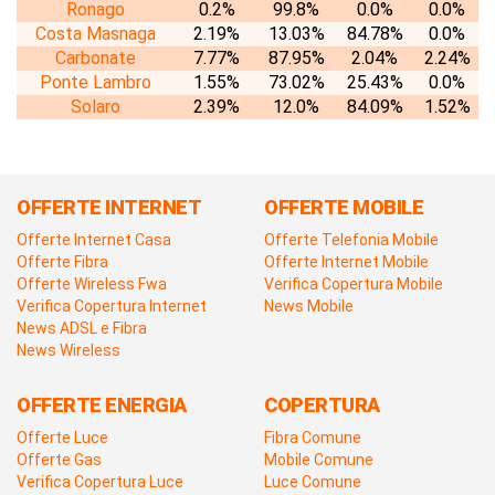
Ronago
0.2%
99.8%
0.0%
0.0%
Costa Masnaga
2.19%
13.03%
84.78%
0.0%
Carbonate
7.77%
87.95%
2.04%
2.24%
Ponte Lambro
1.55%
73.02%
25.43%
0.0%
Solaro
2.39%
12.0%
84.09%
1.52%
OFFERTE INTERNET
OFFERTE MOBILE
Offerte Internet Casa
Offerte Telefonia Mobile
Offerte Fibra
Offerte Internet Mobile
Offerte Wireless Fwa
Verifica Copertura Mobile
Verifica Copertura Internet
News Mobile
News ADSL e Fibra
News Wireless
OFFERTE ENERGIA
COPERTURA
Offerte Luce
Fibra Comune
Offerte Gas
Mobile Comune
Verifica Copertura Luce
Luce Comune