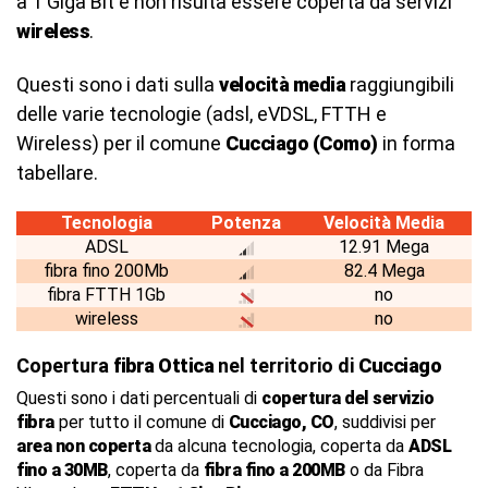
a 1 Giga Bit e non risulta essere coperta da servizi
wireless
.
Questi sono i dati sulla
velocità media
raggiungibili
delle varie tecnologie (adsl, eVDSL, FTTH e
Wireless) per il comune
Cucciago (Como)
in forma
tabellare.
Tecnologia
Potenza
Velocità Media
ADSL
12.91 Mega
fibra fino 200Mb
82.4 Mega
fibra FTTH 1Gb
no
wireless
no
Copertura
fibra Ottica
nel territorio di
Cucciago
Questi sono i dati percentuali di
copertura del servizio
fibra
per tutto il comune di
Cucciago, CO
, suddivisi per
area non coperta
da alcuna tecnologia, coperta da
ADSL
fino a 30MB
, coperta da
fibra fino a 200MB
o da Fibra