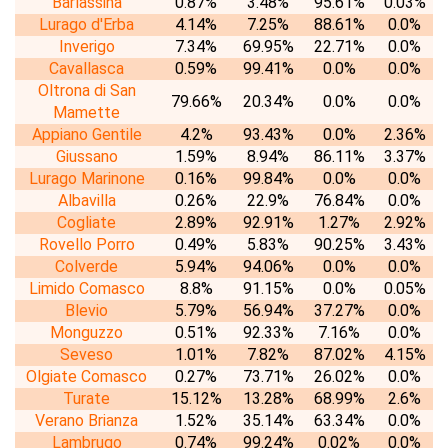
Barlassina
0.87%
3.48%
95.61%
0.03%
Lurago d'Erba
4.14%
7.25%
88.61%
0.0%
Inverigo
7.34%
69.95%
22.71%
0.0%
Cavallasca
0.59%
99.41%
0.0%
0.0%
Oltrona di San
79.66%
20.34%
0.0%
0.0%
Mamette
Appiano Gentile
4.2%
93.43%
0.0%
2.36%
Giussano
1.59%
8.94%
86.11%
3.37%
Lurago Marinone
0.16%
99.84%
0.0%
0.0%
Albavilla
0.26%
22.9%
76.84%
0.0%
Cogliate
2.89%
92.91%
1.27%
2.92%
Rovello Porro
0.49%
5.83%
90.25%
3.43%
Colverde
5.94%
94.06%
0.0%
0.0%
Limido Comasco
8.8%
91.15%
0.0%
0.05%
Blevio
5.79%
56.94%
37.27%
0.0%
Monguzzo
0.51%
92.33%
7.16%
0.0%
Seveso
1.01%
7.82%
87.02%
4.15%
Olgiate Comasco
0.27%
73.71%
26.02%
0.0%
Turate
15.12%
13.28%
68.99%
2.6%
Verano Brianza
1.52%
35.14%
63.34%
0.0%
Lambrugo
0.74%
99.24%
0.02%
0.0%