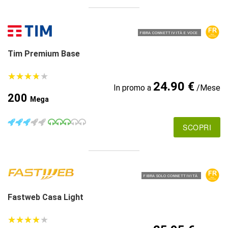
FIBRA CONNETTIVITÀ E VOCE
Tim Premium Base
★
★
★
★
★
★
★
★
★
★
24.90 €
In promo a
/Mese
200
Mega
SCOPRI
FIBRA SOLO CONNETTIVITÀ
Fastweb Casa Light
★
★
★
★
★
★
★
★
★
★