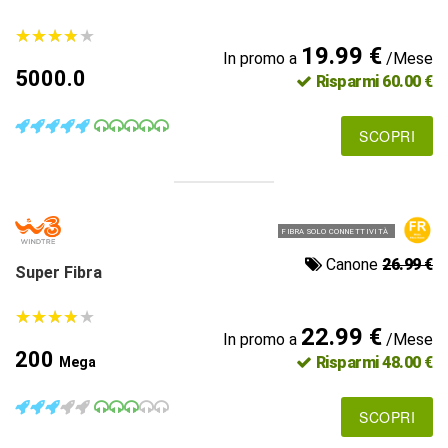
★
★
★
★
★
★
★
★
★
★
19.99 €
In promo a
/Mese
5000.0
Risparmi 60.00 €
SCOPRI
FIBRA SOLO CONNETTIVITÀ
Canone
26.99 €
Super Fibra
★
★
★
★
★
★
★
★
★
★
22.99 €
In promo a
/Mese
200
Risparmi 48.00 €
Mega
SCOPRI