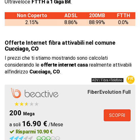
Ultraveloce
FTTH a 1 Giga Bit
.
Non Coperto
ADSL
200MB
FTTH
2.15%
8.86%
88.99%
0.0%
Offerte Internet fibra attivabili nel comune
Cucciago, CO
I prezzi che ti stiamo mostrando sono calcolati
considerando le
offerte internet casa
realmente attivabili
all'indirizzo
Cucciago, CO
.
ADV / Fibra +Telefono
FiberEvolution Full
★
★
★
★
★
★
★
★
★
★
200
Mega
SCOPRI
16.90 €
a soli
/Mese
Risparmi 10.90 €