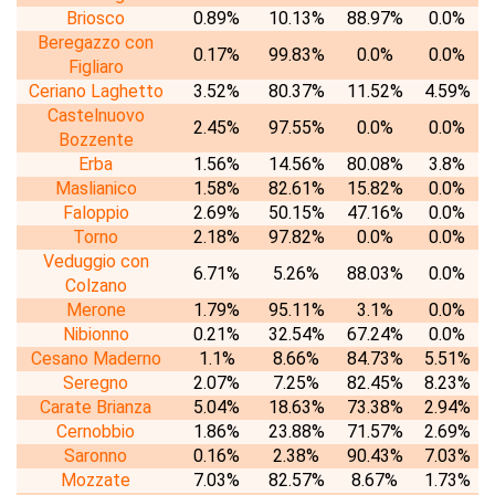
Briosco
0.89%
10.13%
88.97%
0.0%
Beregazzo con
0.17%
99.83%
0.0%
0.0%
Figliaro
Ceriano Laghetto
3.52%
80.37%
11.52%
4.59%
Castelnuovo
2.45%
97.55%
0.0%
0.0%
Bozzente
Erba
1.56%
14.56%
80.08%
3.8%
Maslianico
1.58%
82.61%
15.82%
0.0%
Faloppio
2.69%
50.15%
47.16%
0.0%
Torno
2.18%
97.82%
0.0%
0.0%
Veduggio con
6.71%
5.26%
88.03%
0.0%
Colzano
Merone
1.79%
95.11%
3.1%
0.0%
Nibionno
0.21%
32.54%
67.24%
0.0%
Cesano Maderno
1.1%
8.66%
84.73%
5.51%
Seregno
2.07%
7.25%
82.45%
8.23%
Carate Brianza
5.04%
18.63%
73.38%
2.94%
Cernobbio
1.86%
23.88%
71.57%
2.69%
Saronno
0.16%
2.38%
90.43%
7.03%
Mozzate
7.03%
82.57%
8.67%
1.73%