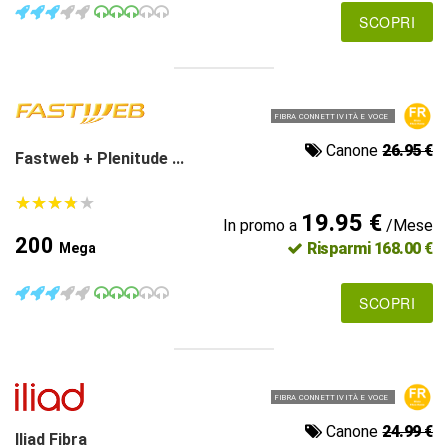
SCOPRI
FIBRA CONNETTIVITÀ E VOCE
Canone
26.95 €
Fastweb + Plenitude ...
★
★
★
★
★
★
★
★
★
★
19.95 €
In promo a
/Mese
200
Risparmi 168.00 €
Mega
SCOPRI
FIBRA CONNETTIVITÀ E VOCE
Canone
24.99 €
Iliad Fibra