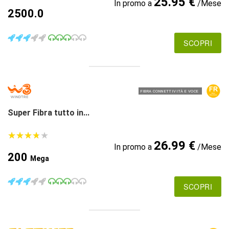
25.95 €
In promo a
/Mese
2500.0
SCOPRI
FIBRA CONNETTIVITÀ E VOCE
Super Fibra tutto in...
★
★
★
★
★
★
★
★
★
★
26.99 €
In promo a
/Mese
200
Mega
SCOPRI