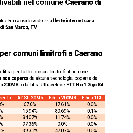
ttivabili nel comune
Caerano di
alcolati considerando le
offerte internet casa
di San Marco, TV
.
a per comuni
limitrofi
a
Caerano
 fibra per tutti i comuni limitrofi al comune
a non coperta
da alcuna tecnologia, coperta da
o a 200MB
o da Fibra Ultraveloce
FTTH a 1 Giga Bit
.
perto
ADSL 30Mb
Fibra 200MB
Fibra 1Gb
8%
67.0%
17.61%
0.0%
7%
15.94%
80.69%
0.1%
9%
84.07%
11.74%
0.0%
4%
97.36%
0.0%
0.0%
2%
39.31%
47.07%
0.0%