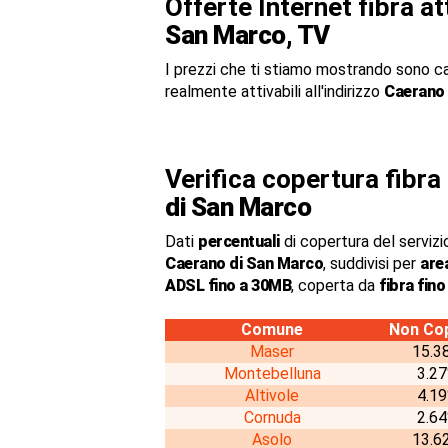
Offerte Internet fibra a
San Marco, TV
I prezzi che ti stiamo mostrando sono c
realmente attivabili all'indirizzo
Caerano 
Verifica copertura fibr
di San Marco
Dati
percentuali
di copertura del servizio
Caerano di San Marco
, suddivisi per
are
ADSL fino a 30MB
, coperta da
fibra fin
Comune
Non Co
Maser
15.3
Montebelluna
3.2
Altivole
4.1
Cornuda
2.6
Asolo
13.6