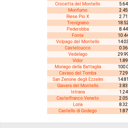
Crocetta del Montello
5.6
Monfumo
2.4
Riese Pio X
2.7
Trevignano
18.5
Pederobba
8.4
Fonte
10.4
Volpago del Montello
14.0
Castelcucco
0.3
Vedelago
29.9
Vidor
1.8
Moriago della Battaglia
100.
Cavaso del Tomba
7.2
San Zenone degli Ezzelini
14.8
Giavera del Montello
3.8
Istrana
1.2
Castelfranco Veneto
2.0
Loria
8.3
Castello di Godego
1.8