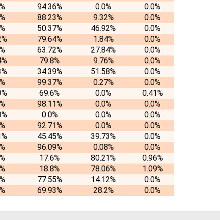
4%
94.36%
0.0%
0.0%
5%
88.23%
9.32%
0.0%
1%
50.37%
46.92%
0.0%
2%
79.64%
1.84%
0.0%
4%
63.72%
27.84%
0.0%
4%
79.8%
9.76%
0.0%
3%
34.39%
51.58%
0.0%
6%
99.37%
0.27%
0.0%
9%
69.6%
0.0%
0.41%
9%
98.11%
0.0%
0.0%
0%
0.0%
0.0%
0.0%
9%
92.71%
0.0%
0.0%
1%
45.45%
39.73%
0.0%
3%
96.09%
0.08%
0.0%
4%
17.6%
80.21%
0.96%
5%
18.8%
78.06%
1.09%
2%
77.55%
14.12%
0.0%
7%
69.93%
28.2%
0.0%