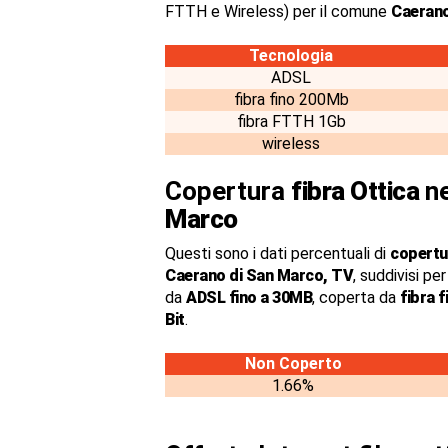
FTTH e Wireless) per il comune
Caerano
Tecnologia
ADSL
fibra fino 200Mb
fibra FTTH 1Gb
wireless
Copertura
fibra Ottica
ne
Marco
Questi sono i dati percentuali di
copertur
Caerano di San Marco, TV
, suddivisi pe
da
ADSL fino a 30MB
, coperta da
fibra 
Bit
.
Non Coperto
1.66%