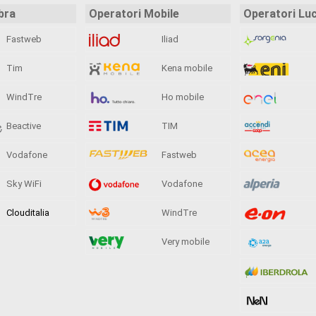
bra
Operatori Mobile
Operatori Lu
Fastweb
Iliad
Tim
Kena mobile
WindTre
Ho mobile
Beactive
TIM
Vodafone
Fastweb
Sky WiFi
Vodafone
Clouditalia
WindTre
Very mobile