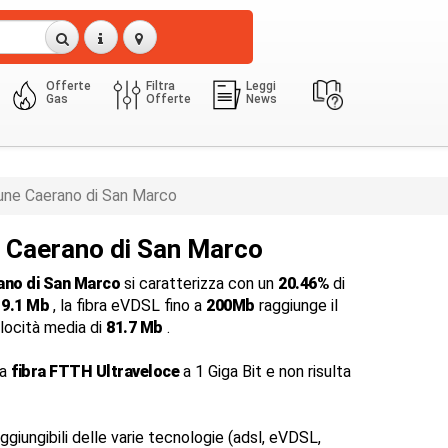
Offerte
Filtra
Leggi
Gas
Offerte
News
ne Caerano di San Marco
a Caerano di San Marco
ano di San Marco
si caratterizza con un
20.46%
di
i
9.1 Mb
, la fibra eVDSL fino a
200Mb
raggiunge il
elocità media di
81.7 Mb
.
da
fibra FTTH Ultraveloce
a 1 Giga Bit e non risulta
ggiungibili delle varie tecnologie (adsl, eVDSL,