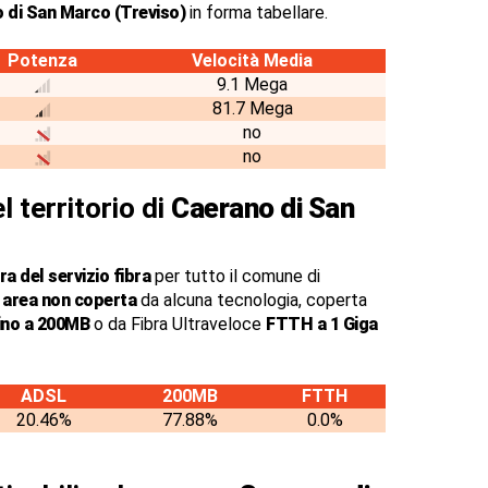
 di San Marco (Treviso)
in forma tabellare.
Potenza
Velocità Media
9.1 Mega
81.7 Mega
no
no
l territorio di
Caerano di San
a del servizio fibra
per tutto il comune di
r
area non coperta
da alcuna tecnologia, coperta
fino a 200MB
o da Fibra Ultraveloce
FTTH a 1 Giga
ADSL
200MB
FTTH
20.46%
77.88%
0.0%