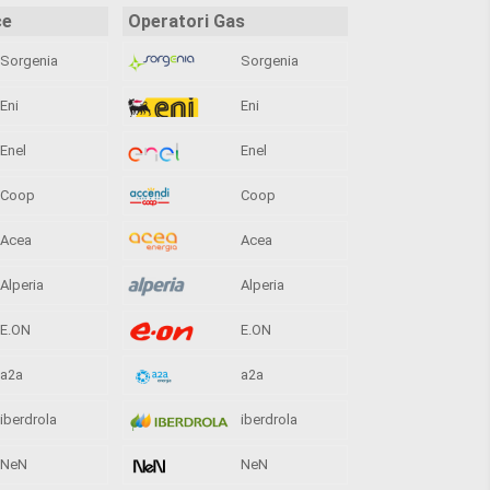
ce
Operatori Gas
Sorgenia
Sorgenia
Eni
Eni
Enel
Enel
Coop
Coop
Acea
Acea
Alperia
Alperia
E.ON
E.ON
a2a
a2a
iberdrola
iberdrola
NeN
NeN