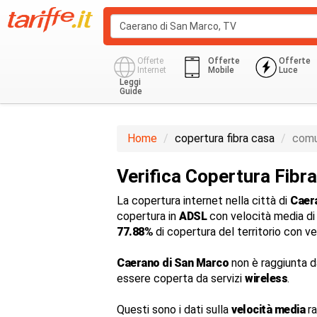
Offerte
Offerte
Offerte
Internet
Mobile
Luce
Leggi
Guide
Home
copertura fibra casa
comu
Verifica Copertura Fibr
La copertura internet nella città di
Caer
copertura in
ADSL
con velocità media d
77.88%
di copertura del territorio con v
Caerano di San Marco
non è raggiunta 
essere coperta da servizi
wireless
.
Questi sono i dati sulla
velocità media
ra