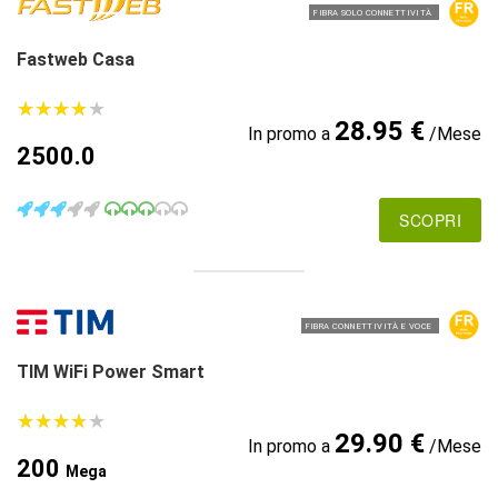
FIBRA SOLO CONNETTIVITÀ
Fastweb Casa
★
★
★
★
★
★
★
★
★
★
28.95 €
In promo a
/Mese
2500.0
SCOPRI
FIBRA CONNETTIVITÀ E VOCE
TIM WiFi Power Smart
★
★
★
★
★
★
★
★
★
★
29.90 €
In promo a
/Mese
200
Mega