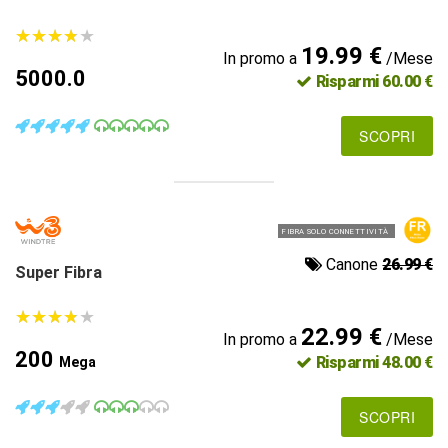
★
★
★
★
★
★
★
★
★
★
19.99 €
In promo a
/Mese
5000.0
Risparmi 60.00 €
SCOPRI
FIBRA SOLO CONNETTIVITÀ
Canone
26.99 €
Super Fibra
★
★
★
★
★
★
★
★
★
★
22.99 €
In promo a
/Mese
200
Risparmi 48.00 €
Mega
SCOPRI