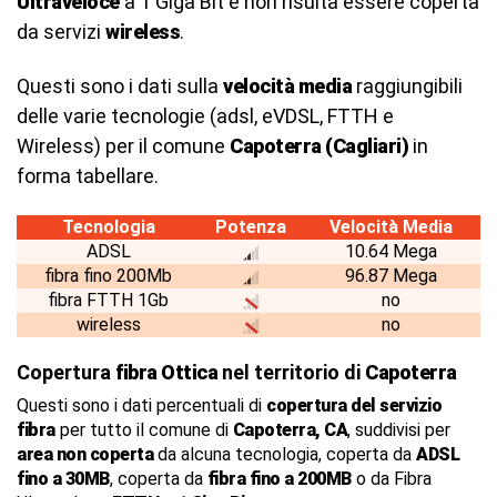
Ultraveloce
a 1 Giga Bit e non risulta essere coperta
da servizi
wireless
.
Questi sono i dati sulla
velocità media
raggiungibili
delle varie tecnologie (adsl, eVDSL, FTTH e
Wireless) per il comune
Capoterra (Cagliari)
in
forma tabellare.
Tecnologia
Potenza
Velocità Media
ADSL
10.64 Mega
fibra fino 200Mb
96.87 Mega
fibra FTTH 1Gb
no
wireless
no
Copertura
fibra Ottica
nel territorio di
Capoterra
Questi sono i dati percentuali di
copertura del servizio
fibra
per tutto il comune di
Capoterra, CA
, suddivisi per
area non coperta
da alcuna tecnologia, coperta da
ADSL
fino a 30MB
, coperta da
fibra fino a 200MB
o da Fibra