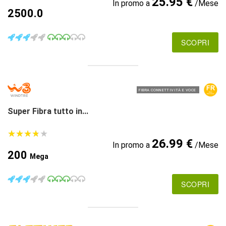
25.95 €
In promo a
/Mese
2500.0
SCOPRI
FIBRA CONNETTIVITÀ E VOCE
Super Fibra tutto in...
★
★
★
★
★
★
★
★
★
★
26.99 €
In promo a
/Mese
200
Mega
SCOPRI