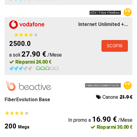
ADV / Fibra +Telefono
Internet Unlimited +...
★
★
★
★
★
★
★
★
★
★
2500.0
SCOPRI
27.90 €
a soli
/Mese
Risparmi 24.00 €
FIBRA SOLO CONNETTIVITÀ
Canone
21.9 €
FiberEvolution Base
★
★
★
★
★
★
★
★
★
★
16.90 €
In promo a
/Mese
200
Risparmi 30.00 €
Mega