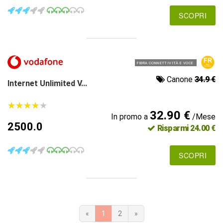
SCOPRI
FIBRA CONNETTIVITÀ E VOCE
Canone
34.9 €
Internet Unlimited V...
★
★
★
★
★
★
★
★
★
★
32.90 €
In promo a
/Mese
2500.0
Risparmi 24.00 €
SCOPRI
«
1
2
»