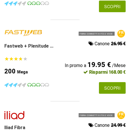
SCOPRI
FIBRA CONNETTIVITÀ E VOCE
Canone
26.95 €
Fastweb + Plenitude ...
★
★
★
★
★
★
★
★
★
★
19.95 €
In promo a
/Mese
200
Risparmi 168.00 €
Mega
SCOPRI
FIBRA CONNETTIVITÀ E VOCE
Canone
24.99 €
Iliad Fibra