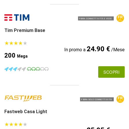
FIBRA CONNETTIVITÀ E VOCE
Tim Premium Base
★
★
★
★
★
★
★
★
★
★
24.90 €
In promo a
/Mese
200
Mega
SCOPRI
FIBRA SOLO CONNETTIVITÀ
Fastweb Casa Light
★
★
★
★
★
★
★
★
★
★