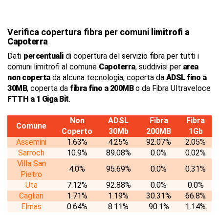
Verifica copertura fibra per comuni
limitrofi
a
Capoterra
Dati
percentuali
di copertura del servizio fibra per tutti i
comuni limitrofi al comune
Capoterra
, suddivisi per
area
non coperta
da alcuna tecnologia, coperta da
ADSL fino a
30MB
, coperta da
fibra fino a 200MB
o da Fibra Ultraveloce
FTTH a 1 Giga Bit
.
Non
ADSL
Fibra
Fibra
Comune
Coperto
30Mb
200MB
1Gb
Assemini
1.63%
4.25%
92.07%
2.05%
Sarroch
10.9%
89.08%
0.0%
0.02%
Villa San
4.0%
95.69%
0.0%
0.31%
Pietro
Uta
7.12%
92.88%
0.0%
0.0%
Cagliari
1.71%
1.19%
30.31%
66.8%
Elmas
0.64%
8.11%
90.1%
1.14%