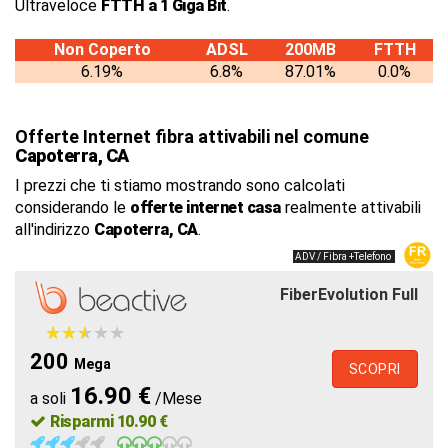
Ultraveloce
FTTH a 1 Giga Bit
.
Non Coperto
ADSL
200MB
FTTH
6.19%
6.8%
87.01%
0.0%
Offerte Internet fibra attivabili nel comune
Capoterra, CA
I prezzi che ti stiamo mostrando sono calcolati
considerando le
offerte internet casa
realmente attivabili
all'indirizzo
Capoterra, CA
.
ADV / Fibra +Telefono
FiberEvolution Full
★
★
★
★
★
★
★
★
★
★
200
Mega
SCOPRI
16.90 €
a soli
/Mese
Risparmi 10.90 €