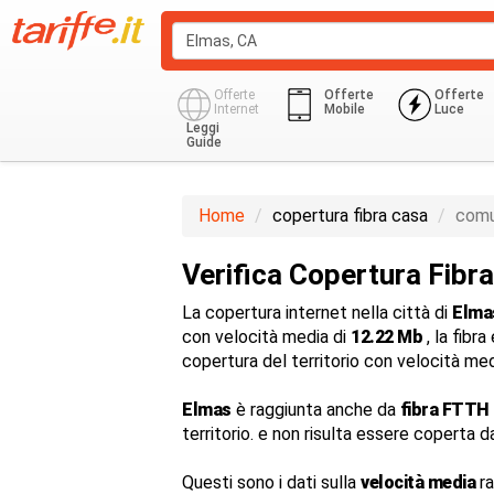
Offerte
Offerte
Offerte
Internet
Mobile
Luce
Leggi
Guide
Home
copertura fibra casa
comu
Verifica Copertura Fibr
La copertura internet nella città di
Elma
con velocità media di
12.22 Mb
, la fibr
copertura del territorio con velocità me
Elmas
è raggiunta anche da
fibra FTTH 
territorio. e non risulta essere coperta d
Questi sono i dati sulla
velocità media
ra