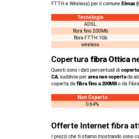
FTTH e Wireless) per il comune
Elmas (C
Tecnologia
ADSL
fibra fino 200Mb
fibra FTTH 1Gb
wireless
Copertura
fibra Ottica
ne
Questi sono i dati percentuali di
copertur
CA
, suddivisi per
area non coperta
da al
coperta da
fibra fino a 200MB
o da Fibr
Non Coperto
0.64%
Offerte Internet fibra a
I prezzi che ti stiamo mostrando sono c