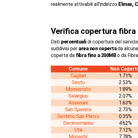
realmente attivabili all'indirizzo
Elmas, 
Verifica copertura fibr
Dati
percentuali
di copertura del servizio
suddivisi per
area non coperta
da alcuna
coperta da
fibra fino a 200MB
o da Fibr
Comune
Non Copert
Cagliari
1.71%
Sestu
2.53%
Monserrato
1.89%
Selargius
2.07%
Assemini
1.63%
San Sperate
2.73%
Settimo San Pietro
0.35%
Decimomannu
4.62%
Uta
7.12%
Monastir
7.78%