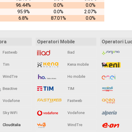
96.44%
0.0%
0.0%
95.9%
0.0%
2.07%
6.8%
87.01%
0.0%
bra
Operatori Mobile
Operatori Lu
Fastweb
Iliad
Tim
Kena mobile
WindTre
Ho mobile
Beactive
TIM
Vodafone
Fastweb
Sky WiFi
Vodafone
Clouditalia
WindTre