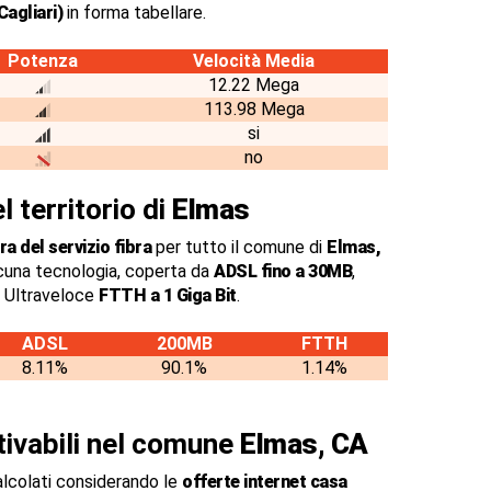
agliari)
in forma tabellare.
Potenza
Velocità Media
12.22 Mega
113.98 Mega
si
no
l territorio di
Elmas
a del servizio fibra
per tutto il comune di
Elmas,
cuna tecnologia, coperta da
ADSL fino a 30MB
,
a Ultraveloce
FTTH a 1 Giga Bit
.
ADSL
200MB
FTTH
8.11%
90.1%
1.14%
ttivabili nel comune
Elmas, CA
alcolati considerando le
offerte internet casa