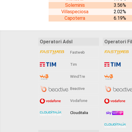
Soleminis
3.56%
Villaspeciosa
2.02%
Capoterra
6.19%
Operatori Adsl
Operatori Fi
Fastweb
Tim
WindTre
Beactive
Vodafone
Clouditalia