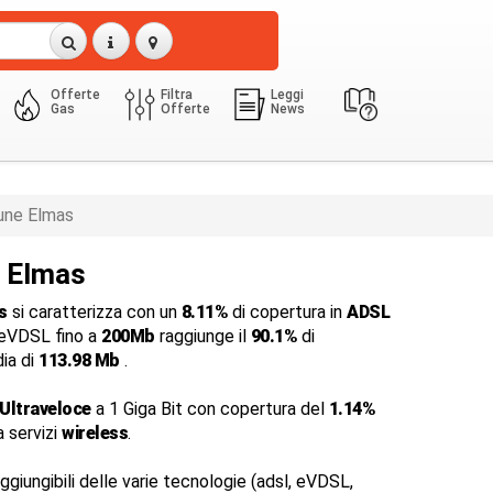
Offerte
Filtra
Leggi
Gas
Offerte
News
ne Elmas
a Elmas
s
si caratterizza con un
8.11%
di copertura in
ADSL
a eVDSL fino a
200Mb
raggiunge il
90.1%
di
dia di
113.98 Mb
.
Ultraveloce
a 1 Giga Bit con copertura del
1.14%
a servizi
wireless
.
ggiungibili delle varie tecnologie (adsl, eVDSL,