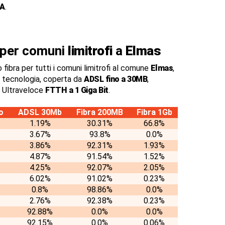
CA
.
a per comuni
limitrofi
a
Elmas
 fibra per tutti i comuni limitrofi al comune
Elmas
,
 tecnologia, coperta da
ADSL fino a 30MB
,
a Ultraveloce
FTTH a 1 Giga Bit
.
o
ADSL 30Mb
Fibra 200MB
Fibra 1Gb
1.19%
30.31%
66.8%
3.67%
93.8%
0.0%
3.86%
92.31%
1.93%
4.87%
91.54%
1.52%
4.25%
92.07%
2.05%
6.02%
91.02%
0.23%
0.8%
98.86%
0.0%
2.76%
92.38%
0.23%
92.88%
0.0%
0.0%
92.15%
0.0%
0.06%