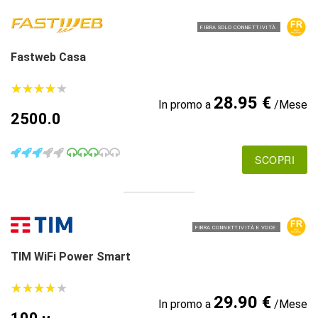
FIBRA SOLO CONNETTIVITÀ
Fastweb Casa
★
★
★
★
★
★
★
★
★
★
28.95 €
In promo a
/Mese
2500.0
SCOPRI
FIBRA CONNETTIVITÀ E VOCE
TIM WiFi Power Smart
★
★
★
★
★
★
★
★
★
★
29.90 €
In promo a
/Mese