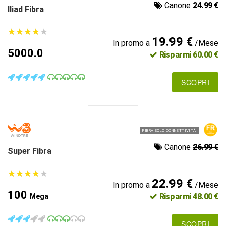
Canone
24.99 €
Iliad Fibra
★
★
★
★
★
★
★
★
★
★
19.99 €
In promo a
/Mese
5000.0
Risparmi 60.00 €
SCOPRI
FIBRA SOLO CONNETTIVITÀ
Canone
26.99 €
Super Fibra
★
★
★
★
★
★
★
★
★
★
22.99 €
In promo a
/Mese
100
Risparmi 48.00 €
Mega
SCOPRI