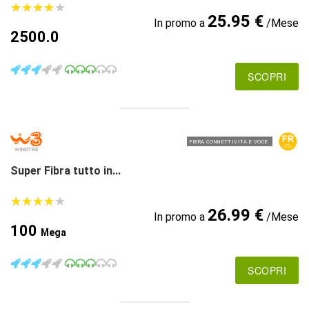
★
★
★
★
★
★
★
★
★
★
25.95 €
In promo a
/Mese
2500.0
SCOPRI
FIBRA CONNETTIVITÀ E VOCE
Super Fibra tutto in...
★
★
★
★
★
★
★
★
★
★
26.99 €
In promo a
/Mese
100
Mega
SCOPRI