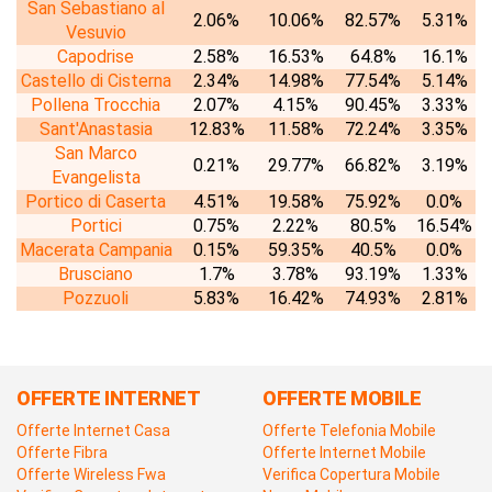
San Sebastiano al
2.06%
10.06%
82.57%
5.31%
Vesuvio
Capodrise
2.58%
16.53%
64.8%
16.1%
Castello di Cisterna
2.34%
14.98%
77.54%
5.14%
Pollena Trocchia
2.07%
4.15%
90.45%
3.33%
Sant'Anastasia
12.83%
11.58%
72.24%
3.35%
San Marco
0.21%
29.77%
66.82%
3.19%
Evangelista
Portico di Caserta
4.51%
19.58%
75.92%
0.0%
Portici
0.75%
2.22%
80.5%
16.54%
Macerata Campania
0.15%
59.35%
40.5%
0.0%
Brusciano
1.7%
3.78%
93.19%
1.33%
Pozzuoli
5.83%
16.42%
74.93%
2.81%
OFFERTE INTERNET
OFFERTE MOBILE
Offerte Internet Casa
Offerte Telefonia Mobile
Offerte Fibra
Offerte Internet Mobile
Offerte Wireless Fwa
Verifica Copertura Mobile