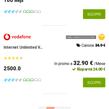
100
Mega
SCOPRI
FIBRA CONNETTIVITÀ E VOCE
Canone
34.9 €
Internet Unlimited V...
★
★
★
★
★
★
★
★
★
★
32.90 €
In promo a
/Mese
2500.0
Risparmi 24.00 €
SCOPRI