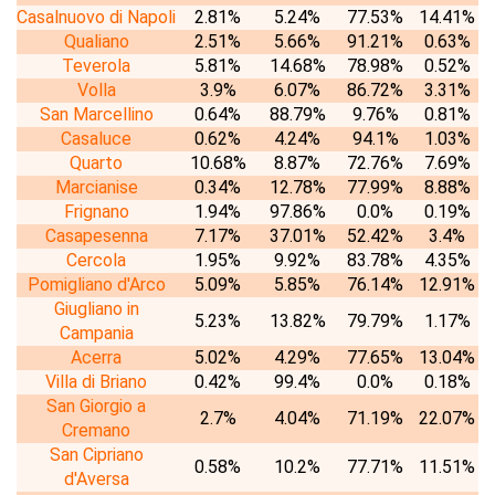
Casalnuovo di Napoli
2.81%
5.24%
77.53%
14.41%
Qualiano
2.51%
5.66%
91.21%
0.63%
Teverola
5.81%
14.68%
78.98%
0.52%
Volla
3.9%
6.07%
86.72%
3.31%
San Marcellino
0.64%
88.79%
9.76%
0.81%
Casaluce
0.62%
4.24%
94.1%
1.03%
Quarto
10.68%
8.87%
72.76%
7.69%
Marcianise
0.34%
12.78%
77.99%
8.88%
Frignano
1.94%
97.86%
0.0%
0.19%
Casapesenna
7.17%
37.01%
52.42%
3.4%
Cercola
1.95%
9.92%
83.78%
4.35%
Pomigliano d'Arco
5.09%
5.85%
76.14%
12.91%
Giugliano in
5.23%
13.82%
79.79%
1.17%
Campania
Acerra
5.02%
4.29%
77.65%
13.04%
Villa di Briano
0.42%
99.4%
0.0%
0.18%
San Giorgio a
2.7%
4.04%
71.19%
22.07%
Cremano
San Cipriano
0.58%
10.2%
77.71%
11.51%
d'Aversa