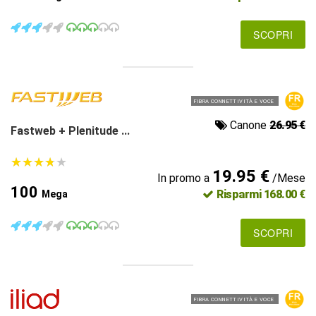
SCOPRI
FIBRA CONNETTIVITÀ E VOCE
Canone
26.95 €
Fastweb + Plenitude ...
★
★
★
★
★
★
★
★
★
★
19.95 €
In promo a
/Mese
100
Risparmi 168.00 €
Mega
SCOPRI
FIBRA CONNETTIVITÀ E VOCE