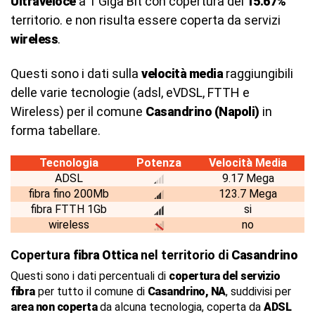
Ultraveloce
a 1 Giga Bit con copertura del
15.67%
territorio. e non risulta essere coperta da servizi
wireless
.
Questi sono i dati sulla
velocità media
raggiungibili
delle varie tecnologie (adsl, eVDSL, FTTH e
Wireless) per il comune
Casandrino (Napoli)
in
forma tabellare.
Tecnologia
Potenza
Velocità Media
ADSL
9.17 Mega
fibra fino 200Mb
123.7 Mega
fibra FTTH 1Gb
si
wireless
no
Copertura
fibra Ottica
nel territorio di
Casandrino
Questi sono i dati percentuali di
copertura del servizio
fibra
per tutto il comune di
Casandrino, NA
, suddivisi per
area non coperta
da alcuna tecnologia, coperta da
ADSL