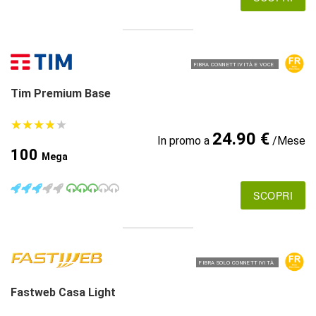
FIBRA CONNETTIVITÀ E VOCE
Tim Premium Base
★
★
★
★
★
★
★
★
★
★
24.90 €
In promo a
/Mese
100
Mega
SCOPRI
FIBRA SOLO CONNETTIVITÀ
Fastweb Casa Light