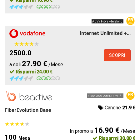
Risparmi 10.90 €
ADV / Fibra +Telefono
Internet Unlimited +...
★
★
★
★
★
★
★
★
★
★
2500.0
SCOPRI
27.90 €
a soli
/Mese
Risparmi 24.00 €
FIBRA SOLO CONNETTIVITÀ
Canone
21.9 €
FiberEvolution Base
★
★
★
★
★
★
★
★
★
★
16.90 €
In promo a
/Mese
100
Risparmi 30.00 €
Mega