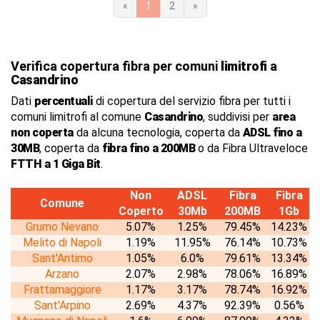
«
1
2
»
Verifica copertura fibra per comuni
limitrofi
a
Casandrino
Dati
percentuali
di copertura del servizio fibra per tutti i
comuni limitrofi al comune
Casandrino
, suddivisi per
area
non coperta
da alcuna tecnologia, coperta da
ADSL fino a
30MB
, coperta da
fibra fino a 200MB
o da Fibra Ultraveloce
FTTH a 1 Giga Bit
.
Non
ADSL
Fibra
Fibra
Comune
Coperto
30Mb
200MB
1Gb
Grumo Nevano
5.07%
1.25%
79.45%
14.23%
Melito di Napoli
1.19%
11.95%
76.14%
10.73%
Sant'Antimo
1.05%
6.0%
79.61%
13.34%
Arzano
2.07%
2.98%
78.06%
16.89%
Frattamaggiore
1.17%
3.17%
78.74%
16.92%
Sant'Arpino
2.69%
4.37%
92.39%
0.56%