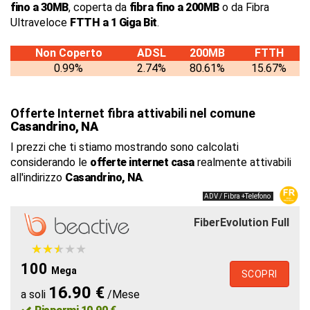
fino a 30MB
, coperta da
fibra fino a 200MB
o da Fibra
Ultraveloce
FTTH a 1 Giga Bit
.
Non Coperto
ADSL
200MB
FTTH
0.99%
2.74%
80.61%
15.67%
Offerte Internet fibra attivabili nel comune
Casandrino, NA
I prezzi che ti stiamo mostrando sono calcolati
considerando le
offerte internet casa
realmente attivabili
all'indirizzo
Casandrino, NA
.
ADV / Fibra +Telefono
FiberEvolution Full
★
★
★
★
★
★
★
★
★
★
100
Mega
SCOPRI
16.90 €
a soli
/Mese