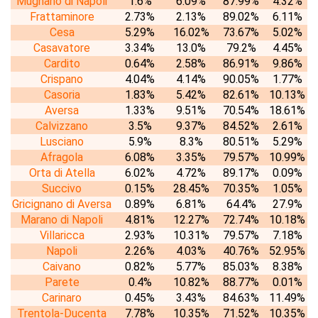
Mugnano di Napoli
1.6%
6.09%
87.99%
4.32%
Frattaminore
2.73%
2.13%
89.02%
6.11%
Cesa
5.29%
16.02%
73.67%
5.02%
Casavatore
3.34%
13.0%
79.2%
4.45%
Cardito
0.64%
2.58%
86.91%
9.86%
Crispano
4.04%
4.14%
90.05%
1.77%
Casoria
1.83%
5.42%
82.61%
10.13%
Aversa
1.33%
9.51%
70.54%
18.61%
Calvizzano
3.5%
9.37%
84.52%
2.61%
Lusciano
5.9%
8.3%
80.51%
5.29%
Afragola
6.08%
3.35%
79.57%
10.99%
Orta di Atella
6.02%
4.72%
89.17%
0.09%
Succivo
0.15%
28.45%
70.35%
1.05%
Gricignano di Aversa
0.89%
6.81%
64.4%
27.9%
Marano di Napoli
4.81%
12.27%
72.74%
10.18%
Villaricca
2.93%
10.31%
79.57%
7.18%
Napoli
2.26%
4.03%
40.76%
52.95%
Caivano
0.82%
5.77%
85.03%
8.38%
Parete
0.4%
10.82%
88.77%
0.01%
Carinaro
0.45%
3.43%
84.63%
11.49%
Trentola-Ducenta
7.78%
10.35%
71.52%
10.35%