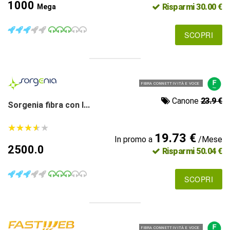
1000
Risparmi 30.00 €
Mega
SCOPRI
FIBRA CONNETTIVITÀ E VOCE
Canone
23.9 €
Sorgenia fibra con l...
★
★
★
★
★
★
★
★
★
★
19.73 €
In promo a
/Mese
2500.0
Risparmi 50.04 €
SCOPRI
FIBRA CONNETTIVITÀ E VOCE