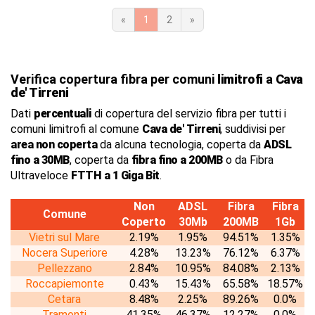
«
1
2
»
Verifica copertura fibra per comuni
limitrofi
a
Cava
de' Tirreni
Dati
percentuali
di copertura del servizio fibra per tutti i
comuni limitrofi al comune
Cava de' Tirreni
, suddivisi per
area non coperta
da alcuna tecnologia, coperta da
ADSL
fino a 30MB
, coperta da
fibra fino a 200MB
o da Fibra
Ultraveloce
FTTH a 1 Giga Bit
.
Non
ADSL
Fibra
Fibra
Comune
Coperto
30Mb
200MB
1Gb
Vietri sul Mare
2.19%
1.95%
94.51%
1.35%
Nocera Superiore
4.28%
13.23%
76.12%
6.37%
Pellezzano
2.84%
10.95%
84.08%
2.13%
Roccapiemonte
0.43%
15.43%
65.58%
18.57%
Cetara
8.48%
2.25%
89.26%
0.0%
Tramonti
41.35%
46.37%
12.27%
0.0%