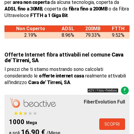
per
area non coperta
da alcuna tecnologia, coperta da
ADSL fino a 30MB
, coperta da
fibra fino a 200MB
o da Fibra
Ultraveloce
FTTH a 1 Giga Bit
.
Non Coperto
ADSL
200MB
FTTH
2.19%
8.96%
79.33%
9.52%
Offerte Internet fibra attivabili nel comune
Cava
de' Tirreni, SA
I prezzi che ti stiamo mostrando sono calcolati
considerando le
offerte internet casa
realmente attivabili
all'indirizzo
Cava de' Tirreni, SA
.
ADV / Fibra +Telefono
FiberEvolution Full
★
★
★
★
★
★
★
★
★
★
1000
Mega
SCOPRI
16.90 €
a soli
/Mese