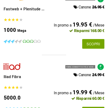
Canone
26.95 €
Fastweb + Plenitude ...
★
★
★
★
★
★
★
★
★
★
19.95 €
In promo a
/Mese
1000
Risparmi 168.00 €
Mega
SCOPRI
FIBRA CONNETTIVITÀ E VOCE
Canone
24.99 €
Iliad Fibra
★
★
★
★
★
★
★
★
★
★
19.99 €
In promo a
/Mese
5000.0
Risparmi 60.00 €