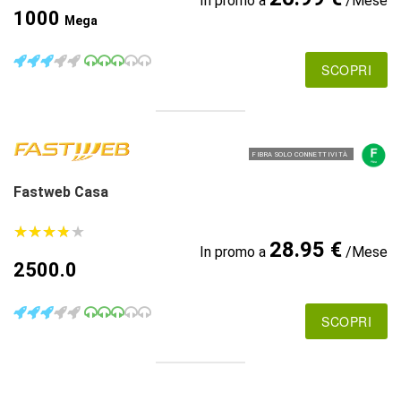
In promo a
/Mese
1000
Mega
SCOPRI
FIBRA SOLO CONNETTIVITÀ
Fastweb Casa
★
★
★
★
★
★
★
★
★
★
28.95 €
In promo a
/Mese
2500.0
SCOPRI