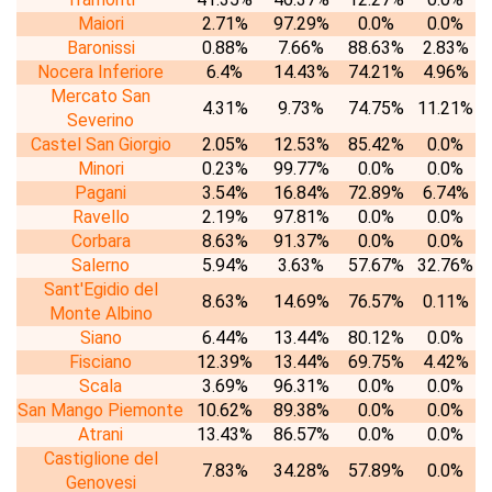
Maiori
2.71%
97.29%
0.0%
0.0%
Baronissi
0.88%
7.66%
88.63%
2.83%
Nocera Inferiore
6.4%
14.43%
74.21%
4.96%
Mercato San
4.31%
9.73%
74.75%
11.21%
Severino
Castel San Giorgio
2.05%
12.53%
85.42%
0.0%
Minori
0.23%
99.77%
0.0%
0.0%
Pagani
3.54%
16.84%
72.89%
6.74%
Ravello
2.19%
97.81%
0.0%
0.0%
Corbara
8.63%
91.37%
0.0%
0.0%
Salerno
5.94%
3.63%
57.67%
32.76%
Sant'Egidio del
8.63%
14.69%
76.57%
0.11%
Monte Albino
Siano
6.44%
13.44%
80.12%
0.0%
Fisciano
12.39%
13.44%
69.75%
4.42%
Scala
3.69%
96.31%
0.0%
0.0%
San Mango Piemonte
10.62%
89.38%
0.0%
0.0%
Atrani
13.43%
86.57%
0.0%
0.0%
Castiglione del
7.83%
34.28%
57.89%
0.0%
Genovesi