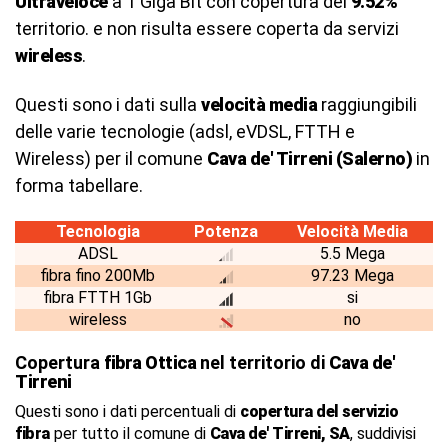
Ultraveloce
a 1 Giga Bit con copertura del
9.52%
territorio. e non risulta essere coperta da servizi
wireless
.
Questi sono i dati sulla
velocità media
raggiungibili
delle varie tecnologie (adsl, eVDSL, FTTH e
Wireless) per il comune
Cava de' Tirreni (Salerno)
in
forma tabellare.
Tecnologia
Potenza
Velocità Media
ADSL
5.5 Mega
fibra fino 200Mb
97.23 Mega
fibra FTTH 1Gb
si
wireless
no
Copertura
fibra Ottica
nel territorio di
Cava de'
Tirreni
Questi sono i dati percentuali di
copertura del servizio
fibra
per tutto il comune di
Cava de' Tirreni, SA
, suddivisi