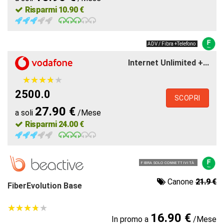
Risparmi 10.90 €
ADV / Fibra +Telefono
Internet Unlimited +...
★
★
★
★
★
★
★
★
★
★
2500.0
SCOPRI
27.90 €
a soli
/Mese
Risparmi 24.00 €
FIBRA SOLO CONNETTIVITÀ
Canone
21.9 €
FiberEvolution Base
★
★
★
★
★
★
★
★
★
★
16.90 €
In promo a
/Mese