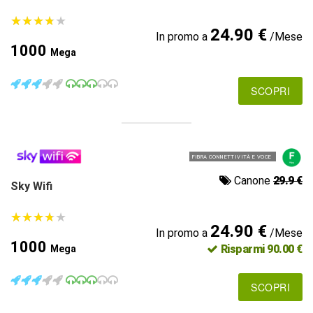
★
★
★
★
★
★
★
★
★
★
24.90 €
In promo a
/Mese
1000
Mega
SCOPRI
FIBRA CONNETTIVITÀ E VOCE
Canone
29.9 €
Sky Wifi
★
★
★
★
★
★
★
★
★
★
24.90 €
In promo a
/Mese
1000
Risparmi 90.00 €
Mega
SCOPRI