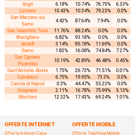
Angri
6.18%
10.74%
76.75%
6.33%
Lettere
10.43%
10.34%
79.23%
0.0%
San Marzano sul
4.42%
87.64%
7.94%
0.0%
Sarno
San Valentino Torio
11.76%
88.24%
0.0%
0.0%
Bracigliano
6.82%
93.18%
0.0%
0.0%
Amalfi
3.14%
85.18%
11.69%
0.0%
Sarno
1.82%
16.08%
74.84%
7.27%
San Cipriano
10.19%
42.89%
46.48%
0.45%
Picentino
Sant'Antonio Abate
1.75%
26.73%
71.51%
0.01%
Calvanico
6.75%
19.95%
73.3%
0.0%
Casola di Napoli
0.3%
44.47%
55.23%
0.0%
Gragnano
2.11%
16.78%
75.99%
5.13%
Montoro
12.32%
17.43%
69.24%
1.01%
OFFERTE INTERNET
OFFERTE MOBILE
Offerte Internet Casa
Offerte Telefonia Mobile