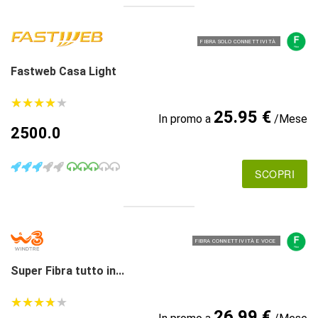
FIBRA SOLO CONNETTIVITÀ
Fastweb Casa Light
★
★
★
★
★
★
★
★
★
★
25.95 €
In promo a
/Mese
2500.0
SCOPRI
FIBRA CONNETTIVITÀ E VOCE
Super Fibra tutto in...
★
★
★
★
★
★
★
★
★
★
26.99 €