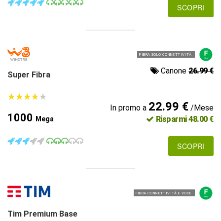
SCOPRI
FIBRA SOLO CONNETTIVITÀ
Canone
26.99 €
Super Fibra
★
★
★
★
★
★
★
★
★
★
22.99 €
In promo a
/Mese
1000
Risparmi 48.00 €
Mega
SCOPRI
FIBRA CONNETTIVITÀ E VOCE
Tim Premium Base