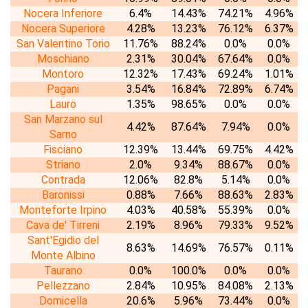
Nocera Inferiore
6.4%
14.43%
74.21%
4.96%
Nocera Superiore
4.28%
13.23%
76.12%
6.37%
San Valentino Torio
11.76%
88.24%
0.0%
0.0%
Moschiano
2.31%
30.04%
67.64%
0.0%
Montoro
12.32%
17.43%
69.24%
1.01%
Pagani
3.54%
16.84%
72.89%
6.74%
Lauro
1.35%
98.65%
0.0%
0.0%
San Marzano sul
4.42%
87.64%
7.94%
0.0%
Sarno
Fisciano
12.39%
13.44%
69.75%
4.42%
Striano
2.0%
9.34%
88.67%
0.0%
Contrada
12.06%
82.8%
5.14%
0.0%
Baronissi
0.88%
7.66%
88.63%
2.83%
Monteforte Irpino
4.03%
40.58%
55.39%
0.0%
Cava de' Tirreni
2.19%
8.96%
79.33%
9.52%
Sant'Egidio del
8.63%
14.69%
76.57%
0.11%
Monte Albino
Taurano
0.0%
100.0%
0.0%
0.0%
Pellezzano
2.84%
10.95%
84.08%
2.13%
Domicella
20.6%
5.96%
73.44%
0.0%