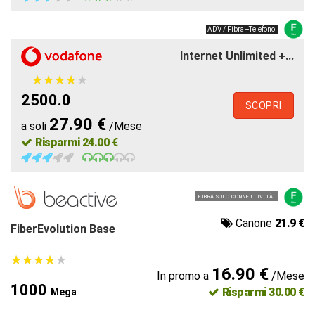
ADV / Fibra +Telefono
Internet Unlimited +...
★
★
★
★
★
★
★
★
★
★
2500.0
SCOPRI
27.90 €
a soli
/Mese
Risparmi 24.00 €
FIBRA SOLO CONNETTIVITÀ
Canone
21.9 €
FiberEvolution Base
★
★
★
★
★
★
★
★
★
★
16.90 €
In promo a
/Mese
1000
Risparmi 30.00 €
Mega