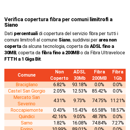
Verifica copertura fibra per comuni
limitrofi
a
Siano
Dati
percentuali
di copertura del servizio fibra per tutti i
comuni limitrofi al comune
Siano
, suddivisi per
area non
coperta
da alcuna tecnologia, coperta da
ADSL fino a
30MB
, coperta da
fibra fino a 200MB
o da Fibra Ultraveloce
FTTH a 1 Giga Bit
.
Non
ADSL
Fibra
Fibra
Comune
Coperto
30Mb
200MB
1Gb
Bracigliano
6.82%
93.18%
0.0%
0.0%
Castel San Giorgio
2.05%
12.53%
85.42%
0.0%
Mercato San
4.31%
9.73%
74.75%
11.21%
Severino
Roccapiemonte
0.43%
15.43%
65.58%
18.57%
Quindici
42.16%
9.05%
48.78%
0.0%
Sarno
1.82%
16.08%
74.84%
7.27%
Forino
10.99%
89.01%
0.0%
0.0%