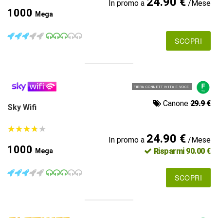
24.90 €
In promo a
/Mese
1000
Mega
SCOPRI
FIBRA CONNETTIVITÀ E VOCE
Canone
29.9 €
Sky Wifi
★
★
★
★
★
★
★
★
★
★
24.90 €
In promo a
/Mese
1000
Risparmi 90.00 €
Mega
SCOPRI