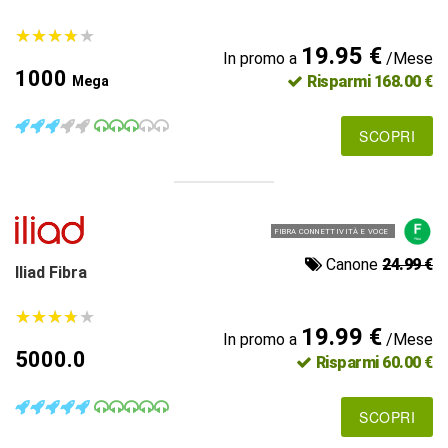
★
★
★
★
★
★
★
★
★
★
19.95 €
In promo a
/Mese
1000
Risparmi 168.00 €
Mega
SCOPRI
FIBRA CONNETTIVITÀ E VOCE
Canone
24.99 €
Iliad Fibra
★
★
★
★
★
★
★
★
★
★
19.99 €
In promo a
/Mese
5000.0
Risparmi 60.00 €
SCOPRI