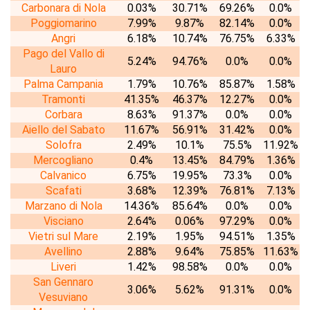
Carbonara di Nola
0.03%
30.71%
69.26%
0.0%
Poggiomarino
7.99%
9.87%
82.14%
0.0%
Angri
6.18%
10.74%
76.75%
6.33%
Pago del Vallo di
5.24%
94.76%
0.0%
0.0%
Lauro
Palma Campania
1.79%
10.76%
85.87%
1.58%
Tramonti
41.35%
46.37%
12.27%
0.0%
Corbara
8.63%
91.37%
0.0%
0.0%
Aiello del Sabato
11.67%
56.91%
31.42%
0.0%
Solofra
2.49%
10.1%
75.5%
11.92%
Mercogliano
0.4%
13.45%
84.79%
1.36%
Calvanico
6.75%
19.95%
73.3%
0.0%
Scafati
3.68%
12.39%
76.81%
7.13%
Marzano di Nola
14.36%
85.64%
0.0%
0.0%
Visciano
2.64%
0.06%
97.29%
0.0%
Vietri sul Mare
2.19%
1.95%
94.51%
1.35%
Avellino
2.88%
9.64%
75.85%
11.63%
Liveri
1.42%
98.58%
0.0%
0.0%
San Gennaro
3.06%
5.62%
91.31%
0.0%
Vesuviano