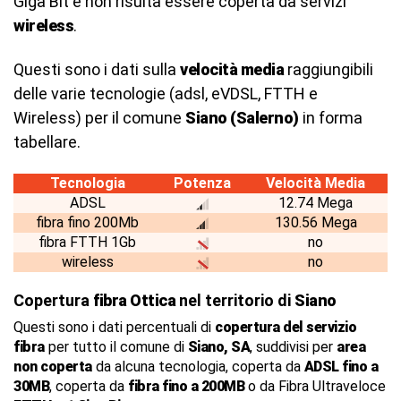
Giga Bit e non risulta essere coperta da servizi
wireless
.
Questi sono i dati sulla
velocità media
raggiungibili
delle varie tecnologie (adsl, eVDSL, FTTH e
Wireless) per il comune
Siano (Salerno)
in forma
tabellare.
Tecnologia
Potenza
Velocità Media
ADSL
12.74 Mega
fibra fino 200Mb
130.56 Mega
fibra FTTH 1Gb
no
wireless
no
Copertura
fibra Ottica
nel territorio di
Siano
Questi sono i dati percentuali di
copertura del servizio
fibra
per tutto il comune di
Siano, SA
, suddivisi per
area
non coperta
da alcuna tecnologia, coperta da
ADSL fino a
30MB
, coperta da
fibra fino a 200MB
o da Fibra Ultraveloce