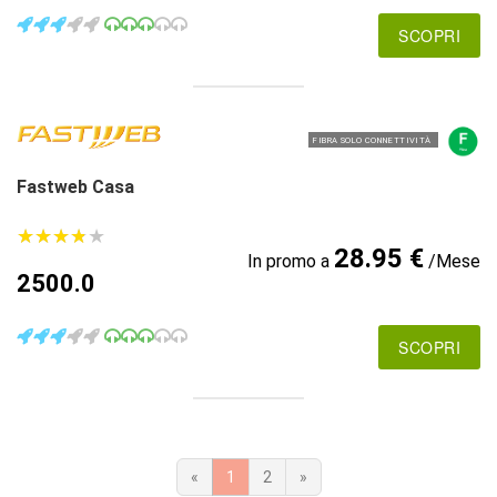
SCOPRI
FIBRA SOLO CONNETTIVITÀ
Fastweb Casa
★
★
★
★
★
★
★
★
★
★
28.95 €
In promo a
/Mese
2500.0
SCOPRI
«
1
2
»