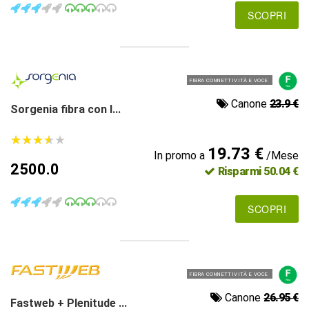
SCOPRI
FIBRA CONNETTIVITÀ E VOCE
Canone
23.9 €
Sorgenia fibra con l...
★
★
★
★
★
★
★
★
★
★
19.73 €
In promo a
/Mese
2500.0
Risparmi 50.04 €
SCOPRI
FIBRA CONNETTIVITÀ E VOCE
Canone
26.95 €
Fastweb + Plenitude ...