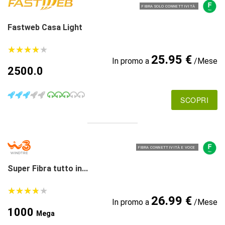
FIBRA SOLO CONNETTIVITÀ
Fastweb Casa Light
★
★
★
★
★
★
★
★
★
★
25.95 €
In promo a
/Mese
2500.0
SCOPRI
FIBRA CONNETTIVITÀ E VOCE
Super Fibra tutto in...
★
★
★
★
★
★
★
★
★
★
26.99 €
In promo a
/Mese
1000
Mega