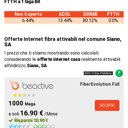
FTTH a 1 Giga Bit
.
Non Coperto
ADSL
200MB
FTTH
6.44%
13.44%
80.12%
0.0%
Offerte Internet fibra attivabili nel comune
Siano,
SA
I prezzi che ti stiamo mostrando sono calcolati
considerando le
offerte internet casa
realmente attivabili
all'indirizzo
Siano, SA
.
ADV / Fibra +Telefono
FiberEvolution Full
★
★
★
★
★
★
★
★
★
★
1000
Mega
SCOPRI
16.90 €
a soli
/Mese
Risparmi 10.90 €