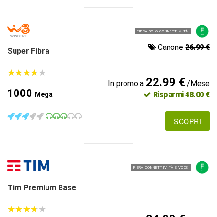
FIBRA SOLO CONNETTIVITÀ
Canone
26.99 €
Super Fibra
★
★
★
★
★
★
★
★
★
★
22.99 €
In promo a
/Mese
1000
Risparmi 48.00 €
Mega
SCOPRI
FIBRA CONNETTIVITÀ E VOCE
Tim Premium Base
★
★
★
★
★
★
★
★
★
★