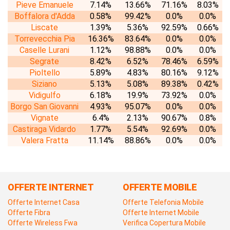
Pieve Emanuele
7.14%
13.66%
71.16%
8.03%
Boffalora d'Adda
0.58%
99.42%
0.0%
0.0%
Liscate
1.39%
5.36%
92.59%
0.66%
Torrevecchia Pia
16.36%
83.64%
0.0%
0.0%
Caselle Lurani
1.12%
98.88%
0.0%
0.0%
Segrate
8.42%
6.52%
78.46%
6.59%
Pioltello
5.89%
4.83%
80.16%
9.12%
Siziano
5.13%
5.08%
89.38%
0.42%
Vidigulfo
6.18%
19.9%
73.92%
0.0%
Borgo San Giovanni
4.93%
95.07%
0.0%
0.0%
Vignate
6.4%
2.13%
90.67%
0.8%
Castiraga Vidardo
1.77%
5.54%
92.69%
0.0%
Valera Fratta
11.14%
88.86%
0.0%
0.0%
OFFERTE INTERNET
OFFERTE MOBILE
Offerte Internet Casa
Offerte Telefonia Mobile
Offerte Fibra
Offerte Internet Mobile
Offerte Wireless Fwa
Verifica Copertura Mobile