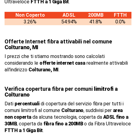
Ultraveloce
FTTH a 1 Giga Bit
.
Non Coperto
ADSL
200MB
FTTH
3.26%
54.94%
41.8%
0.0%
Offerte Internet fibra attivabili nel comune
Colturano, MI
I prezzi che ti stiamo mostrando sono calcolati
considerando le
offerte internet casa
realmente attivabili
all'indirizzo
Colturano, MI
.
Verifica copertura fibra per comuni
limitrofi
a
Colturano
Dati
percentuali
di copertura del servizio fibra per tutti i
comuni limitrofi al comune
Colturano
, suddivisi per
area
non coperta
da alcuna tecnologia, coperta da
ADSL fino a
30MB
, coperta da
fibra fino a 200MB
o da Fibra Ultraveloce
FTTH a 1 Giga Bit
.