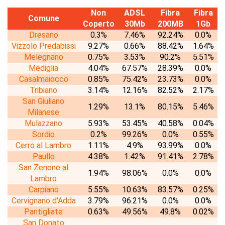
Non
ADSL
Fibra
Fibra
Comune
Coperto
30Mb
200MB
1Gb
Dresano
0.3%
7.46%
92.24%
0.0%
Vizzolo Predabissi
9.27%
0.66%
88.42%
1.64%
Melegnano
0.75%
3.53%
90.2%
5.51%
Mediglia
4.04%
67.57%
28.39%
0.0%
Casalmaiocco
0.85%
75.42%
23.73%
0.0%
Tribiano
3.14%
12.16%
82.52%
2.17%
San Giuliano
1.29%
13.1%
80.15%
5.46%
Milanese
Mulazzano
5.93%
53.45%
40.58%
0.04%
Sordio
0.2%
99.26%
0.0%
0.55%
Cerro al Lambro
1.11%
4.9%
93.99%
0.0%
Paullo
4.38%
1.42%
91.41%
2.78%
San Zenone al
1.94%
98.06%
0.0%
0.0%
Lambro
Carpiano
5.55%
10.63%
83.57%
0.25%
Cervignano d'Adda
3.79%
96.21%
0.0%
0.0%
Pantigliate
0.63%
49.56%
49.8%
0.02%
San Donato