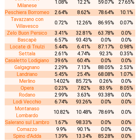
1.08%
12.2%
59.07%
27.65%
Milanese
Peschiera Borromeo
2.64%
8.62%
78.64%
10.1%
Tavazzano con
0.72%
12.26%
86.95%
0.07%
Villavesco
Zelo Buon Persico
3.41%
32.81%
63.78%
0.0%
Bascapè
6.57%
93.43%
0.0%
0.0%
Locate di Triulzi
5.44%
6.41%
87.17%
0.98%
Settala
2.61%
4.74%
92.3%
0.35%
Casaletto Lodigiano
39.6%
60.4%
0.0%
0.0%
Galgagnano
2.29%
7.13%
88.05%
2.53%
Landriano
5.45%
25.4%
68.08%
1.07%
Merlino
14.02%
85.72%
0.26%
0.0%
Opera
0.23%
7.82%
83.9%
8.05%
Rodano
2.99%
3.63%
93.38%
0.0%
Lodi Vecchio
6.74%
93.26%
0.0%
0.0%
Montanaso
10.82%
10.48%
78.69%
0.0%
Lombardo
Salerano sul Lambro
1.67%
98.33%
0.0%
0.0%
Comazzo
9.9%
90.1%
0.0%
0.0%
Spino d'Adda
1.39%
13.34%
85.28%
0.0%