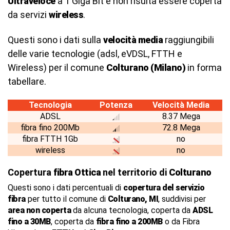
Ultraveloce
a 1 Giga Bit e non risulta essere coperta
da servizi
wireless
.
Questi sono i dati sulla
velocità media
raggiungibili
delle varie tecnologie (adsl, eVDSL, FTTH e
Wireless) per il comune
Colturano (Milano)
in forma
tabellare.
Tecnologia
Potenza
Velocità Media
ADSL
8.37 Mega
fibra fino 200Mb
72.8 Mega
fibra FTTH 1Gb
no
wireless
no
Copertura
fibra Ottica
nel territorio di
Colturano
Questi sono i dati percentuali di
copertura del servizio
fibra
per tutto il comune di
Colturano, MI
, suddivisi per
area non coperta
da alcuna tecnologia, coperta da
ADSL
fino a 30MB
, coperta da
fibra fino a 200MB
o da Fibra