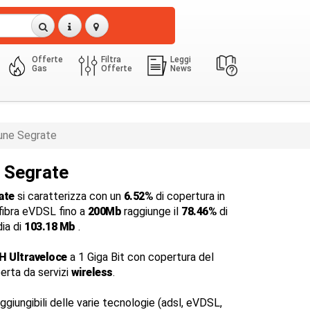
Offerte
Filtra
Leggi
Gas
Offerte
News
ne Segrate
a Segrate
ate
si caratterizza con un
6.52%
di copertura in
 fibra eVDSL fino a
200Mb
raggiunge il
78.46%
di
dia di
103.18 Mb
.
H Ultraveloce
a 1 Giga Bit con copertura del
perta da servizi
wireless
.
ggiungibili delle varie tecnologie (adsl, eVDSL,