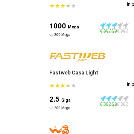
in 
★
★
★
★
★
★
★
★
★
★
1000
Mega
up 200 Mega
Fastweb Casa Light
in 
★
★
★
★
★
★
★
★
★
★
2.5
Giga
up 200 Mega