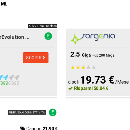
 MI
.
ADV / Fibra +Telefono
rEvolution ...
2.5
Giga
- up 200 Mega
SCOPRI
★
★
★
★
★
★
★
★
★
★
19.73 €
a soli
/Mese
Risparmi 50.04 €
FIBRA SOLO CONNETTIVITÀ
Canone
21.90 €