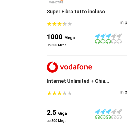
Super Fibra tutto incluso
in 
★
★
★
★
★
★
★
★
★
★
1000
Mega
up 300 Mega
Internet Unlimited + Chia...
in 
★
★
★
★
★
★
★
★
★
★
2.5
Giga
up 300 Mega