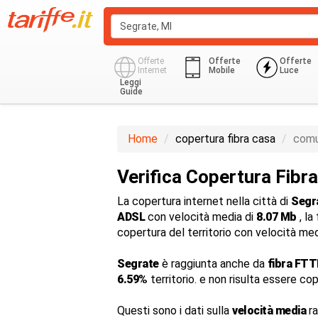
Offerte
Offerte
Offerte
Internet
Mobile
Luce
Leggi
Guide
Home
copertura fibra casa
comu
Verifica Copertura Fibr
La copertura internet nella città di
Segr
ADSL
con velocità media di
8.07 Mb
, la
copertura del territorio con velocità me
Segrate
è raggiunta anche da
fibra FTT
6.59%
territorio. e non risulta essere co
Questi sono i dati sulla
velocità media
ra