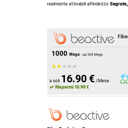
realmente attivabili all'indirizzo
Segrate,
Fibe
1000
Mega
- up 300 Mega
★
★
★
★
★
★
★
★
★
★
16.90 €
a soli
/Mese
Risparmi 10.90 €