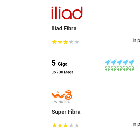
Iliad Fibra
in 
★
★
★
★
★
★
★
★
★
★
5
Giga
up 700 Mega
Super Fibra
in 
★
★
★
★
★
★
★
★
★
★