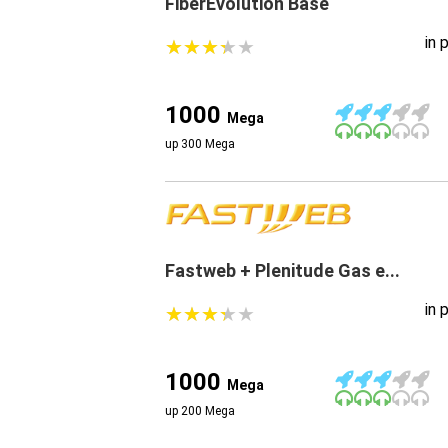
FiberEvolution Base
in 
★
★
★
★
★
★
★
★
★
★
1000
Mega
up 300 Mega
Fastweb + Plenitude Gas e...
in 
★
★
★
★
★
★
★
★
★
★
1000
Mega
up 200 Mega