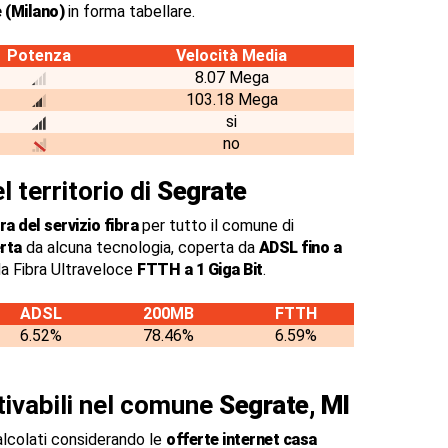
 (Milano)
in forma tabellare.
Potenza
Velocità Media
8.07 Mega
103.18 Mega
si
no
l territorio di
Segrate
a del servizio fibra
per tutto il comune di
rta
da alcuna tecnologia, coperta da
ADSL fino a
a Fibra Ultraveloce
FTTH a 1 Giga Bit
.
ADSL
200MB
FTTH
6.52%
78.46%
6.59%
ttivabili nel comune
Segrate, MI
alcolati considerando le
offerte internet casa