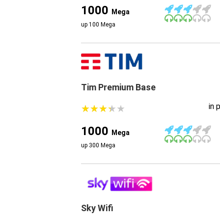
1000
Mega
up 100 Mega
Tim Premium Base
in 
★
★
★
★
★
★
★
★
★
★
1000
Mega
up 300 Mega
Sky Wifi