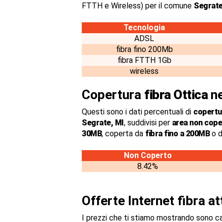
FTTH e Wireless) per il comune
Segrate
Tecnologia
ADSL
fibra fino 200Mb
fibra FTTH 1Gb
wireless
Copertura
fibra Ottica
ne
Questi sono i dati percentuali di
copertur
Segrate, MI
, suddivisi per
area non cope
30MB
, coperta da
fibra fino a 200MB
o d
Non Coperto
8.42%
Offerte Internet fibra a
I prezzi che ti stiamo mostrando sono c