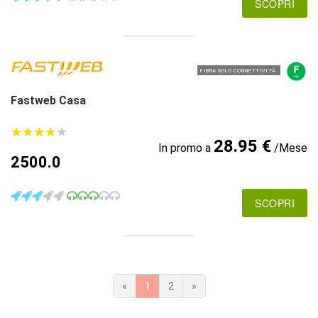
SCOPRI
FIBRA SOLO CONNETTIVITÀ
Fastweb Casa
★
★
★
★
★
★
★
★
★
★
28.95 €
In promo a
/Mese
2500.0
SCOPRI
«
1
2
»