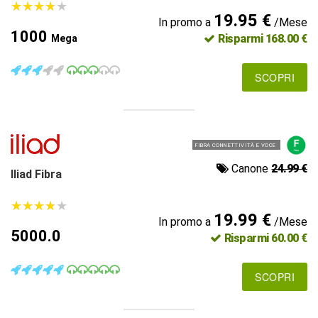
★
★
★
★
★
★
★
★
★
★
19.95 €
In promo a
/Mese
1000
Risparmi 168.00 €
Mega
SCOPRI
FIBRA CONNETTIVITÀ E VOCE
Canone
24.99 €
Iliad Fibra
★
★
★
★
★
★
★
★
★
★
19.99 €
In promo a
/Mese
5000.0
Risparmi 60.00 €
SCOPRI