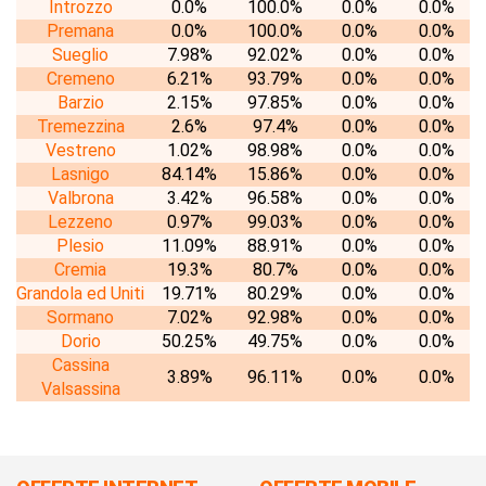
Introzzo
0.0%
100.0%
0.0%
0.0%
Premana
0.0%
100.0%
0.0%
0.0%
Sueglio
7.98%
92.02%
0.0%
0.0%
Cremeno
6.21%
93.79%
0.0%
0.0%
Barzio
2.15%
97.85%
0.0%
0.0%
Tremezzina
2.6%
97.4%
0.0%
0.0%
Vestreno
1.02%
98.98%
0.0%
0.0%
Lasnigo
84.14%
15.86%
0.0%
0.0%
Valbrona
3.42%
96.58%
0.0%
0.0%
Lezzeno
0.97%
99.03%
0.0%
0.0%
Plesio
11.09%
88.91%
0.0%
0.0%
Cremia
19.3%
80.7%
0.0%
0.0%
Grandola ed Uniti
19.71%
80.29%
0.0%
0.0%
Sormano
7.02%
92.98%
0.0%
0.0%
Dorio
50.25%
49.75%
0.0%
0.0%
Cassina
3.89%
96.11%
0.0%
0.0%
Valsassina