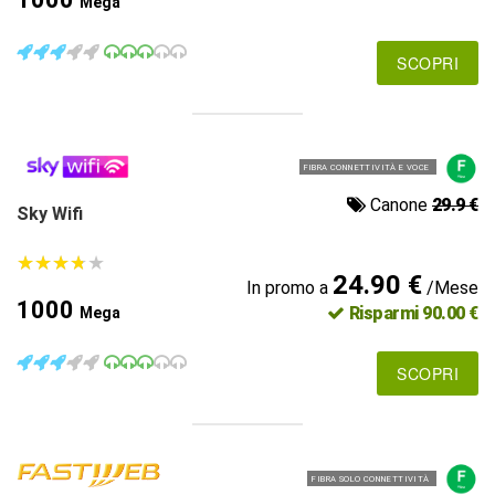
Mega
SCOPRI
FIBRA CONNETTIVITÀ E VOCE
Canone
29.9 €
Sky Wifi
★
★
★
★
★
★
★
★
★
★
24.90 €
In promo a
/Mese
1000
Risparmi 90.00 €
Mega
SCOPRI
FIBRA SOLO CONNETTIVITÀ