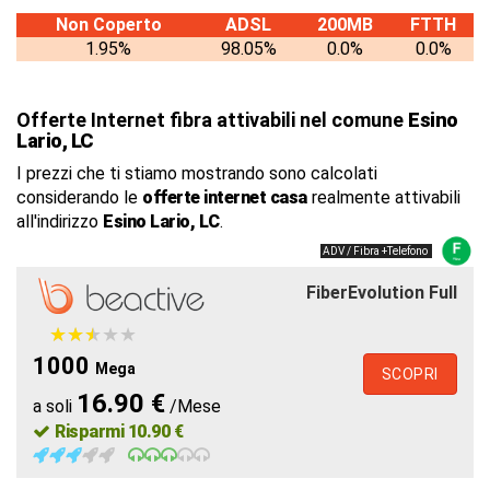
Non Coperto
ADSL
200MB
FTTH
1.95%
98.05%
0.0%
0.0%
Offerte Internet fibra attivabili nel comune
Esino
Lario, LC
I prezzi che ti stiamo mostrando sono calcolati
considerando le
offerte internet casa
realmente attivabili
all'indirizzo
Esino Lario, LC
.
ADV / Fibra +Telefono
FiberEvolution Full
★
★
★
★
★
★
★
★
★
★
1000
Mega
SCOPRI
16.90 €
a soli
/Mese
Risparmi 10.90 €