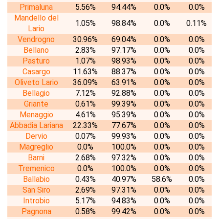
Primaluna
5.56%
94.44%
0.0%
0.0%
Mandello del
1.05%
98.84%
0.0%
0.11%
Lario
Vendrogno
30.96%
69.04%
0.0%
0.0%
Bellano
2.83%
97.17%
0.0%
0.0%
Pasturo
1.07%
98.93%
0.0%
0.0%
Casargo
11.63%
88.37%
0.0%
0.0%
Oliveto Lario
36.09%
63.91%
0.0%
0.0%
Bellagio
7.12%
92.88%
0.0%
0.0%
Griante
0.61%
99.39%
0.0%
0.0%
Menaggio
4.61%
95.39%
0.0%
0.0%
Abbadia Lariana
22.33%
77.67%
0.0%
0.0%
Dervio
0.07%
99.93%
0.0%
0.0%
Magreglio
0.0%
100.0%
0.0%
0.0%
Barni
2.68%
97.32%
0.0%
0.0%
Tremenico
0.0%
100.0%
0.0%
0.0%
Ballabio
0.43%
40.97%
58.6%
0.0%
San Siro
2.69%
97.31%
0.0%
0.0%
Introbio
5.17%
94.83%
0.0%
0.0%
Pagnona
0.58%
99.42%
0.0%
0.0%