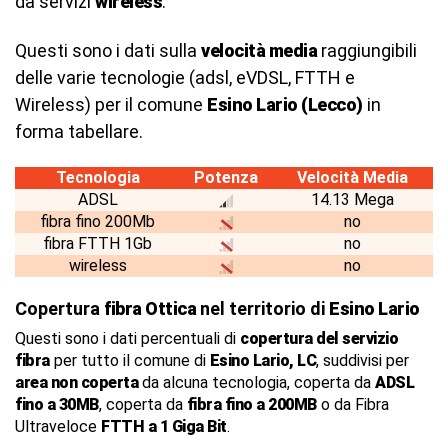
da servizi
wireless
.
Questi sono i dati sulla
velocità media
raggiungibili
delle varie tecnologie (adsl, eVDSL, FTTH e
Wireless) per il comune
Esino Lario (Lecco)
in
forma tabellare.
Tecnologia
Potenza
Velocità Media
ADSL
14.13 Mega
fibra fino 200Mb
no
fibra FTTH 1Gb
no
wireless
no
Copertura
fibra Ottica
nel territorio di
Esino Lario
Questi sono i dati percentuali di
copertura del servizio
fibra
per tutto il comune di
Esino Lario, LC
, suddivisi per
area non coperta
da alcuna tecnologia, coperta da
ADSL
fino a 30MB
, coperta da
fibra fino a 200MB
o da Fibra
Ultraveloce
FTTH a 1 Giga Bit
.