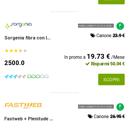
FIBRA CONNETTIVITÀ E VOCE
Canone
23.9 €
Sorgenia fibra con l...
★
★
★
★
★
★
★
★
★
★
19.73 €
In promo a
/Mese
2500.0
Risparmi 50.04 €
SCOPRI
FIBRA CONNETTIVITÀ E VOCE
Canone
26.95 €
Fastweb + Plenitude ...