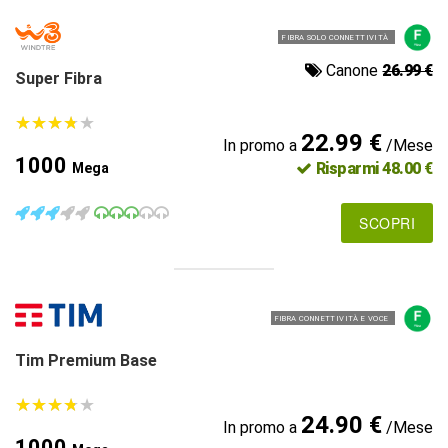
FIBRA SOLO CONNETTIVITÀ
Canone
26.99 €
Super Fibra
★
★
★
★
★
★
★
★
★
★
22.99 €
In promo a
/Mese
1000
Risparmi 48.00 €
Mega
SCOPRI
FIBRA CONNETTIVITÀ E VOCE
Tim Premium Base
★
★
★
★
★
★
★
★
★
★
24.90 €
In promo a
/Mese
1000