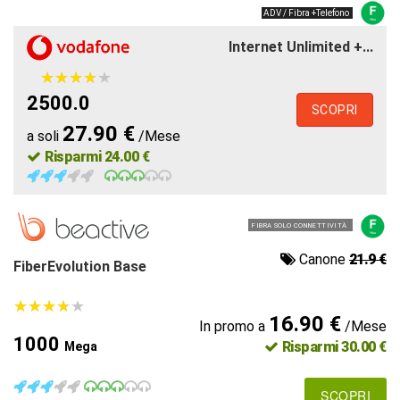
ADV / Fibra +Telefono
Internet Unlimited +...
★
★
★
★
★
★
★
★
★
★
2500.0
SCOPRI
27.90 €
a soli
/Mese
Risparmi 24.00 €
FIBRA SOLO CONNETTIVITÀ
Canone
21.9 €
FiberEvolution Base
★
★
★
★
★
★
★
★
★
★
16.90 €
In promo a
/Mese
1000
Risparmi 30.00 €
Mega
SCOPRI