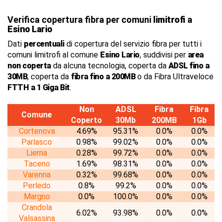
Verifica copertura fibra per comuni
limitrofi
a
Esino Lario
Dati
percentuali
di copertura del servizio fibra per tutti i
comuni limitrofi al comune
Esino Lario
, suddivisi per
area
non coperta
da alcuna tecnologia, coperta da
ADSL fino a
30MB
, coperta da
fibra fino a 200MB
o da Fibra Ultraveloce
FTTH a 1 Giga Bit
.
Non
ADSL
Fibra
Fibra
Comune
Coperto
30Mb
200MB
1Gb
Cortenova
4.69%
95.31%
0.0%
0.0%
Parlasco
0.98%
99.02%
0.0%
0.0%
Lierna
0.28%
99.72%
0.0%
0.0%
Taceno
1.69%
98.31%
0.0%
0.0%
Varenna
0.32%
99.68%
0.0%
0.0%
Perledo
0.8%
99.2%
0.0%
0.0%
Margno
0.0%
100.0%
0.0%
0.0%
Crandola
6.02%
93.98%
0.0%
0.0%
Valsassina