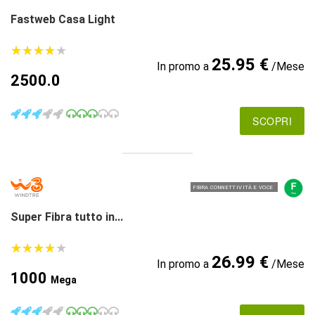
Fastweb Casa Light
★
★
★
★
★
★
★
★
★
★
25.95 €
In promo a
/Mese
2500.0
SCOPRI
FIBRA CONNETTIVITÀ E VOCE
Super Fibra tutto in...
★
★
★
★
★
★
★
★
★
★
26.99 €
In promo a
/Mese
1000
Mega