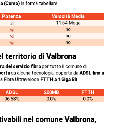
na (Como)
in forma tabellare.
Potenza
Velocità Media
11.54 Mega
no
no
no
l territorio di
Valbrona
a del servizio fibra
per tutto il comune di
perta
da alcuna tecnologia, coperta da
ADSL fino a
a Fibra Ultraveloce
FTTH a 1 Giga Bit
.
ADSL
200MB
FTTH
96.58%
0.0%
0.0%
ttivabili nel comune
Valbrona,