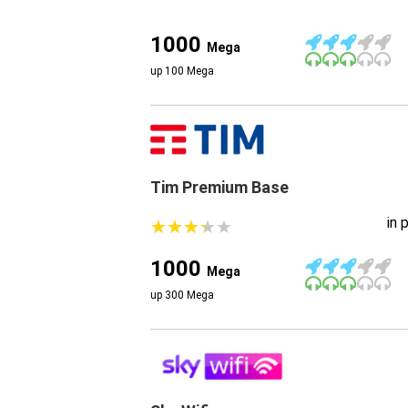
1000
Mega
up 100 Mega
Tim Premium Base
in 
★
★
★
★
★
★
★
★
★
★
1000
Mega
up 300 Mega