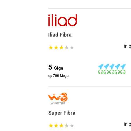
Iliad Fibra
in 
★
★
★
★
★
★
★
★
★
★
5
Giga
up 700 Mega
Super Fibra
in 
★
★
★
★
★
★
★
★
★
★