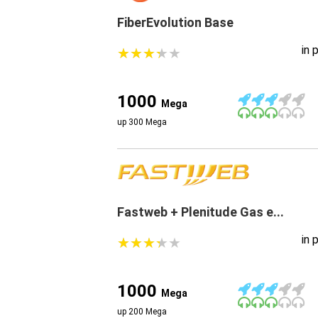
FiberEvolution Base
in 
★
★
★
★
★
★
★
★
★
★
1000
Mega
up 300 Mega
Fastweb + Plenitude Gas e...
in 
★
★
★
★
★
★
★
★
★
★
1000
Mega
up 200 Mega