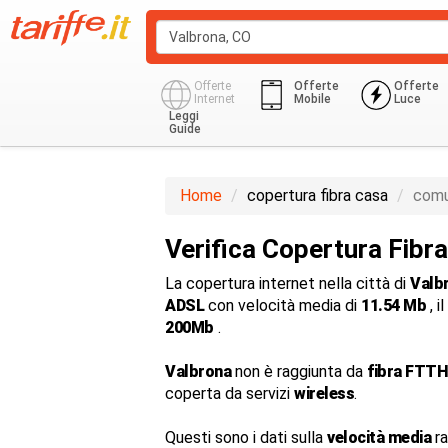
Offerte
Offerte
Offerte
Internet
Mobile
Luce
Leggi
Guide
Home
copertura fibra casa
comu
Verifica Copertura Fibr
La copertura internet nella città di
Valb
ADSL
con velocità media di
11.54 Mb
, i
200Mb
.
Valbrona
non è raggiunta da
fibra FTTH
coperta da servizi
wireless
.
Questi sono i dati sulla
velocità media
ra