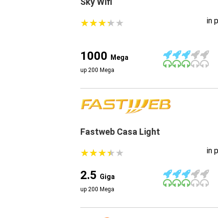
Sky Wifi
in 
★
★
★
★
★
★
★
★
★
★
1000
Mega
up 200 Mega
Fastweb Casa Light
in 
★
★
★
★
★
★
★
★
★
★
2.5
Giga
up 200 Mega