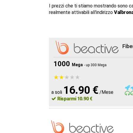
I prezzi che ti stiamo mostrando sono c
realmente attivabili all'indirizzo
Valbrona
Fibe
1000
Mega
- up 300 Mega
★
★
★
★
★
★
★
★
★
★
16.90 €
a soli
/Mese
Risparmi 10.90 €