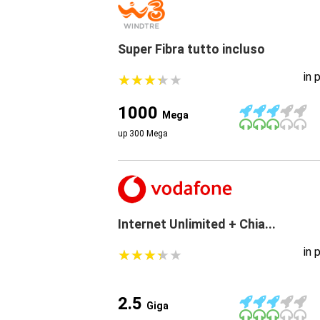
Super Fibra tutto incluso
in 
★
★
★
★
★
★
★
★
★
★
1000
Mega
up 300 Mega
Internet Unlimited + Chia...
in 
★
★
★
★
★
★
★
★
★
★
2.5
Giga