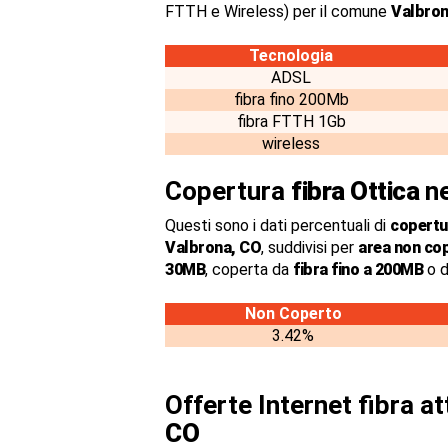
FTTH e Wireless) per il comune
Valbro
Tecnologia
ADSL
fibra fino 200Mb
fibra FTTH 1Gb
wireless
Copertura
fibra Ottica
ne
Questi sono i dati percentuali di
copertur
Valbrona, CO
, suddivisi per
area non co
30MB
, coperta da
fibra fino a 200MB
o d
Non Coperto
3.42%
Offerte Internet fibra a
CO