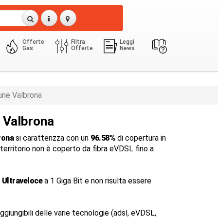
Offerte
Filtra
Leggi
Gas
Offerte
News
ne Valbrona
a Valbrona
rona
si caratterizza con un
96.58%
di copertura in
l territorio non è coperto da fibra eVDSL fino a
 Ultraveloce
a 1 Giga Bit e non risulta essere
ggiungibili delle varie tecnologie (adsl, eVDSL,