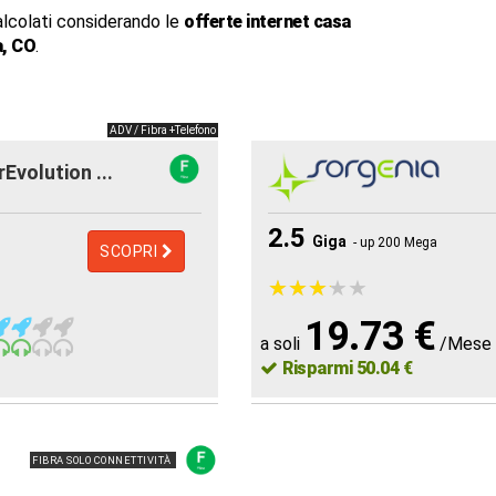
alcolati considerando le
offerte internet casa
, CO
.
ADV / Fibra +Telefono
rEvolution ...
2.5
Giga
- up 200 Mega
SCOPRI
★
★
★
★
★
★
★
★
★
★
19.73 €
a soli
/Mese
Risparmi 50.04 €
FIBRA SOLO CONNETTIVITÀ