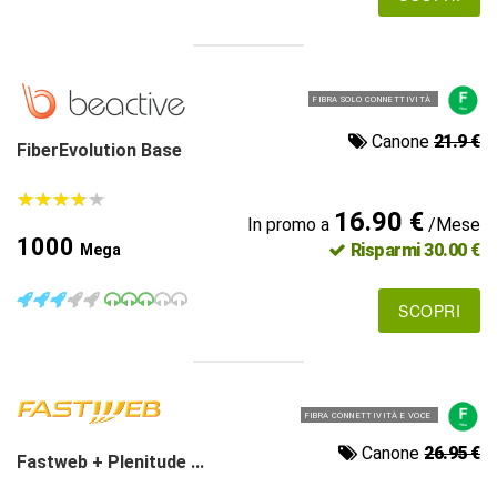
FIBRA SOLO CONNETTIVITÀ
Canone
21.9 €
FiberEvolution Base
★
★
★
★
★
★
★
★
★
★
16.90 €
In promo a
/Mese
1000
Risparmi 30.00 €
Mega
SCOPRI
FIBRA CONNETTIVITÀ E VOCE
Canone
26.95 €
Fastweb + Plenitude ...