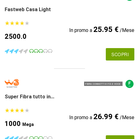
Fastweb Casa Light
★
★
★
★
★
★
★
★
★
★
25.95 €
In promo a
/Mese
2500.0
SCOPRI
FIBRA CONNETTIVITÀ E VOCE
Super Fibra tutto in...
★
★
★
★
★
★
★
★
★
★
26.99 €
In promo a
/Mese
1000
Mega