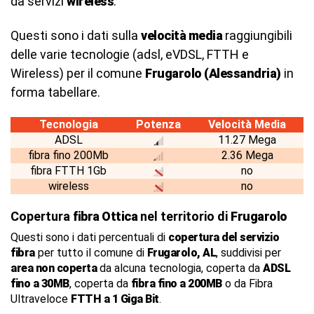
da servizi
wireless
.
Questi sono i dati sulla
velocità media
raggiungibili
delle varie tecnologie (adsl, eVDSL, FTTH e
Wireless) per il comune
Frugarolo (Alessandria)
in
forma tabellare.
Tecnologia
Potenza
Velocità Media
ADSL
11.27 Mega
fibra fino 200Mb
2.36 Mega
fibra FTTH 1Gb
no
wireless
no
Copertura
fibra Ottica
nel territorio di
Frugarolo
Questi sono i dati percentuali di
copertura del servizio
fibra
per tutto il comune di
Frugarolo, AL
, suddivisi per
area non coperta
da alcuna tecnologia, coperta da
ADSL
fino a 30MB
, coperta da
fibra fino a 200MB
o da Fibra
Ultraveloce
FTTH a 1 Giga Bit
.