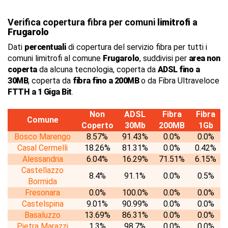
Verifica copertura fibra per comuni
limitrofi
a
Frugarolo
Dati
percentuali
di copertura del servizio fibra per tutti i
comuni limitrofi al comune
Frugarolo
, suddivisi per
area non
coperta
da alcuna tecnologia, coperta da
ADSL fino a
30MB
, coperta da
fibra fino a 200MB
o da Fibra Ultraveloce
FTTH a 1 Giga Bit
.
Non
ADSL
Fibra
Fibra
Comune
Coperto
30Mb
200MB
1Gb
Bosco Marengo
8.57%
91.43%
0.0%
0.0%
Casal Cermelli
18.26%
81.31%
0.0%
0.42%
Alessandria
6.04%
16.29%
71.51%
6.15%
Castellazzo
8.4%
91.1%
0.0%
0.5%
Bormida
Fresonara
0.0%
100.0%
0.0%
0.0%
Castelspina
9.01%
90.99%
0.0%
0.0%
Basaluzzo
13.69%
86.31%
0.0%
0.0%
Pietra Marazzi
1.3%
98.7%
0.0%
0.0%