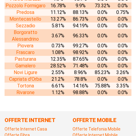
Pozzolo Formigaro
16.78%
9.9%
73.32%
0.0%
Predosa
11.12%
88.13%
0.0%
0.75%
Montecastello
13.27%
86.73%
0.0%
0.0%
Sezzadio
5.81%
94.19%
0.0%
0.0%
Borgoratto
3.67%
96.33%
0.0%
0.0%
Alessandrino
Piovera
0.73%
99.27%
0.0%
0.0%
Frascaro
1.08%
98.92%
0.0%
0.0%
Pasturana
12.35%
87.65%
0.0%
0.0%
Gamalero
28.52%
71.48%
0.0%
0.0%
Novi Ligure
2.55%
8.96%
85.23%
3.26%
Capriata d'Orba
21.2%
78.8%
0.0%
0.0%
Tortona
6.61%
14.16%
75.88%
3.35%
Rivarone
1.12%
98.88%
0.0%
0.0%
OFFERTE INTERNET
OFFERTE MOBILE
Offerte Internet Casa
Offerte Telefonia Mobile
Offerte Fibra
Offerte Internet Mobile