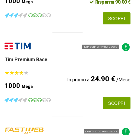
1000
Risparmi 90.00 €
Mega
SCOPRI
FIBRA CONNETTIVITÀ E VOCE
Tim Premium Base
★
★
★
★
★
★
★
★
★
★
24.90 €
In promo a
/Mese
1000
Mega
SCOPRI
FIBRA SOLO CONNETTIVITÀ