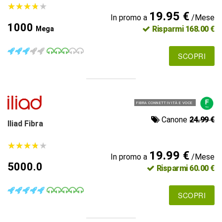
★
★
★
★
★
★
★
★
★
★
19.95 €
In promo a
/Mese
1000
Risparmi 168.00 €
Mega
SCOPRI
FIBRA CONNETTIVITÀ E VOCE
Canone
24.99 €
Iliad Fibra
★
★
★
★
★
★
★
★
★
★
19.99 €
In promo a
/Mese
5000.0
Risparmi 60.00 €
SCOPRI