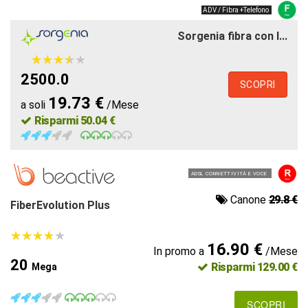
ADV / Fibra +Telefono
Sorgenia fibra con l...
★
★
★
★
★
★
★
★
★
★
2500.0
SCOPRI
19.73 €
a soli
/Mese
Risparmi 50.04 €
ADSL CONNETTIVITÀ E VOCE
Canone
29.8 €
FiberEvolution Plus
★
★
★
★
★
★
★
★
★
★
16.90 €
In promo a
/Mese
20
Risparmi 129.00 €
Mega
SCOPRI