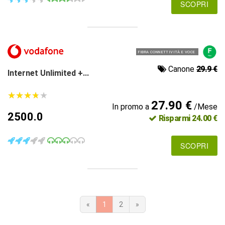
SCOPRI
FIBRA CONNETTIVITÀ E VOCE
Canone
29.9 €
Internet Unlimited +...
★
★
★
★
★
★
★
★
★
★
27.90 €
In promo a
/Mese
2500.0
Risparmi 24.00 €
SCOPRI
«
1
2
»