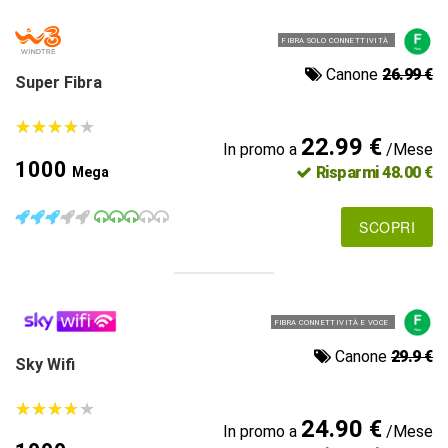
FIBRA SOLO CONNETTIVITÀ
Canone
26.99 €
Super Fibra
★
★
★
★
★
★
★
★
★
★
22.99 €
In promo a
/Mese
1000
Risparmi 48.00 €
Mega
SCOPRI
FIBRA CONNETTIVITÀ E VOCE
Canone
29.9 €
Sky Wifi
★
★
★
★
★
★
★
★
★
★
24.90 €
In promo a
/Mese