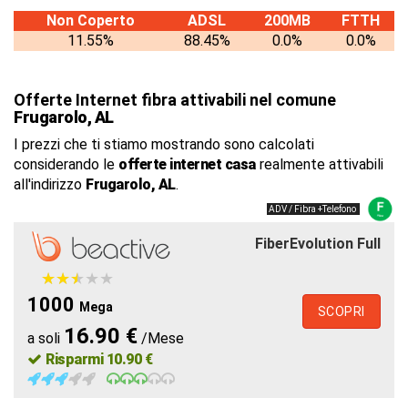
Non Coperto
ADSL
200MB
FTTH
11.55%
88.45%
0.0%
0.0%
Offerte Internet fibra attivabili nel comune
Frugarolo, AL
I prezzi che ti stiamo mostrando sono calcolati
considerando le
offerte internet casa
realmente attivabili
all'indirizzo
Frugarolo, AL
.
ADV / Fibra +Telefono
FiberEvolution Full
★
★
★
★
★
★
★
★
★
★
1000
Mega
SCOPRI
16.90 €
a soli
/Mese
Risparmi 10.90 €