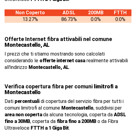
Non Coperto
ADSL
200MB
FTTH
13.27%
86.73%
0.0%
0.0%
Offerte Internet fibra attivabili nel comune
Montecastello, AL
I prezzi che ti stiamo mostrando sono calcolati
considerando le
offerte internet casa
realmente attivabili
all'indirizzo
Montecastello, AL
.
Verifica copertura fibra per comuni
limitrofi
a
Montecastello
Dati
percentuali
di copertura del servizio fibra per tutti i
comuni limitrofi al comune
Montecastello
, suddivisi per
area non coperta
da alcuna tecnologia, coperta da
ADSL
fino a 30MB
, coperta da
fibra fino a 200MB
o da Fibra
Ultraveloce
FTTH a 1 Giga Bit
.