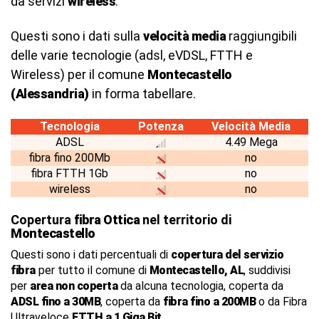
da servizi
wireless
.
Questi sono i dati sulla
velocità media
raggiungibili
delle varie tecnologie (adsl, eVDSL, FTTH e
Wireless) per il comune
Montecastello
(Alessandria)
in forma tabellare.
Tecnologia
Potenza
Velocità Media
ADSL
4.49 Mega
fibra fino 200Mb
no
fibra FTTH 1Gb
no
wireless
no
Copertura
fibra Ottica
nel territorio di
Montecastello
Questi sono i dati percentuali di
copertura del servizio
fibra
per tutto il comune di
Montecastello, AL
, suddivisi
per
area non coperta
da alcuna tecnologia, coperta da
ADSL fino a 30MB
, coperta da
fibra fino a 200MB
o da Fibra
Ultraveloce
FTTH a 1 Giga Bit
.