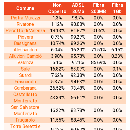
Non
ADSL
Fibra
Fibra
Comune
Coperto
30Mb
200MB
1Gb
Pietra Marazzi
1.3%
98.7%
0.0%
0.0%
Rivarone
1.12%
98.88%
0.0%
0.0%
Pecetto di Valenza
18.13%
81.82%
0.05%
0.0%
Piovera
0.73%
99.27%
0.0%
0.0%
Bassignana
10.74%
89.26%
0.0%
0.0%
Alessandria
6.04%
16.29%
71.51%
6.15%
Alluvioni Cambiò
3.98%
95.78%
0.0%
0.23%
Valenza
5.1%
9.21%
85.69%
0.0%
Sale
16.82%
83.07%
0.0%
0.1%
Suardi
7.62%
92.38%
0.0%
0.0%
Frascarolo
5.37%
94.63%
0.0%
0.0%
Gambarana
26.52%
73.48%
0.0%
0.0%
Castelletto
43.39%
56.61%
0.0%
0.0%
Monferrato
San Salvatore
16.22%
83.78%
0.0%
0.0%
Monferrato
Frugarolo
11.55%
88.45%
0.0%
0.0%
Torre Beretti e
9.13%
90.87%
0.0%
0.0%