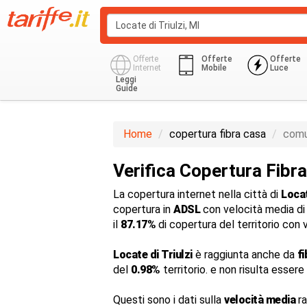
Offerte
Offerte
Offerte
Internet
Mobile
Luce
Leggi
Guide
Home
copertura fibra casa
comu
Verifica Copertura Fibra 
La copertura internet nella città di
Locat
copertura in
ADSL
con velocità media d
il
87.17%
di copertura del territorio con 
Locate di Triulzi
è raggiunta anche da
f
del
0.98%
territorio. e non risulta esser
Questi sono i dati sulla
velocità media
ra