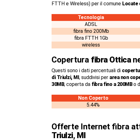
FTTH e Wireless) per il comune
Locate d
Tecnologia
ADSL
fibra fino 200Mb
fibra FTTH 1Gb
wireless
Copertura
fibra Ottica
ne
Questi sono i dati percentuali di
copertur
di Triulzi, MI
, suddivisi per
area non cop
30MB
, coperta da
fibra fino a 200MB
o d
Non Coperto
5.44%
Offerte Internet fibra a
Triulzi, MI