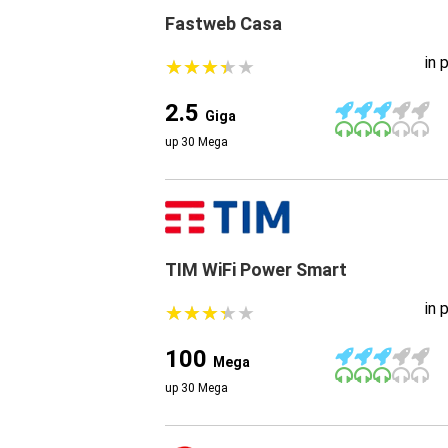
Fastweb Casa
in 
★
★
★
★
★
★
★
★
★
★
2.5
Giga
up 30 Mega
TIM WiFi Power Smart
in 
★
★
★
★
★
★
★
★
★
★
100
Mega
up 30 Mega