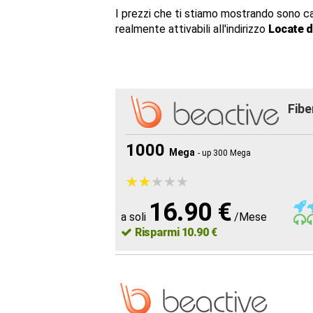
I prezzi che ti stiamo mostrando sono c
realmente attivabili all'indirizzo
Locate di
Fibe
1000
Mega
- up 300 Mega
★
★
★
★
★
★
★
★
★
★
16.90 €
a soli
/Mese
Risparmi 10.90 €