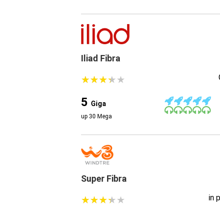
Iliad Fibra
★
★
★
★
★
★
★
★
★
★
5
Giga
up 30 Mega
Super Fibra
in 
★
★
★
★
★
★
★
★
★
★