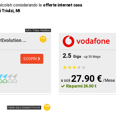
alcolati considerando le
offerte internet casa
 Triulzi, MI
.
ADV / Fibra +Telefono
rEvolution ...
2.5
Giga
- up 30 Mega
SCOPRI
★
★
★
★
★
★
★
★
★
★
27.90 €
a soli
/Mese
Risparmi 24.00 €
FIBRA SOLO CONNETTIVITÀ