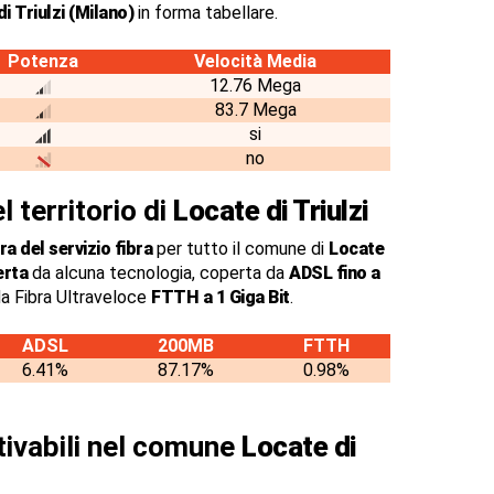
i Triulzi (Milano)
in forma tabellare.
Potenza
Velocità Media
12.76 Mega
83.7 Mega
si
no
l territorio di
Locate di Triulzi
a del servizio fibra
per tutto il comune di
Locate
erta
da alcuna tecnologia, coperta da
ADSL fino a
a Fibra Ultraveloce
FTTH a 1 Giga Bit
.
ADSL
200MB
FTTH
6.41%
87.17%
0.98%
ttivabili nel comune
Locate di