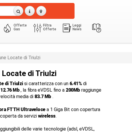
Offerte
Filtra
Leggi
Gas
Offerte
News
ne Locate di Triulzi
Locate di Triulzi
e di Triulzi
si caratterizza con un
6.41%
di
i
12.76 Mb
, la fibra eVDSL fino a
200Mb
raggiunge
velocità media di
83.7 Mb
.
ibra FTTH Ultraveloce
a 1 Giga Bit con copertura
e coperta da servizi
wireless
.
ggiungibili delle varie tecnologie (adsl, eVDSL,