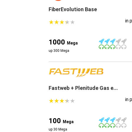
FiberEvolution Base
in 
★
★
★
★
★
★
★
★
★
★
1000
Mega
up 300 Mega
Fastweb + Plenitude Gas e...
in 
★
★
★
★
★
★
★
★
★
★
100
Mega
up 30 Mega