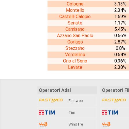
Cologne
3.13%
Montello
2.34%
Castelli Calepio
1.69%
Seriate
1.17%
Camisano
5.45%
Azzano San Paolo
0.66%
Gorlago
2.87%
Stezzano
0.8%
Verdellino
0.64%
Orio al Serio
0.36%
Levate
2.38%
Operatori Adsl
Operatori Fi
Fastweb
Tim
WindTre