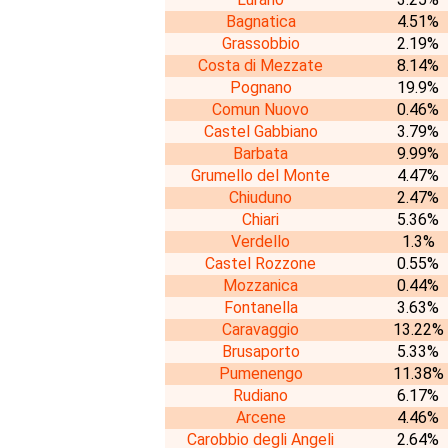
Bagnatica
4.51%
Grassobbio
2.19%
Costa di Mezzate
8.14%
Pognano
19.9%
Comun Nuovo
0.46%
Castel Gabbiano
3.79%
Barbata
9.99%
Grumello del Monte
4.47%
Chiuduno
2.47%
Chiari
5.36%
Verdello
1.3%
Castel Rozzone
0.55%
Mozzanica
0.44%
Fontanella
3.63%
Caravaggio
13.22%
Brusaporto
5.33%
Pumenengo
11.38%
Rudiano
6.17%
Arcene
4.46%
Carobbio degli Angeli
2.64%