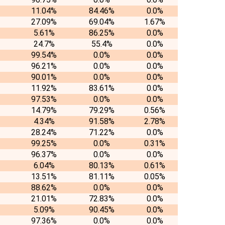
11.04%
84.46%
0.0%
27.09%
69.04%
1.67%
5.61%
86.25%
0.0%
24.7%
55.4%
0.0%
99.54%
0.0%
0.0%
96.21%
0.0%
0.0%
90.01%
0.0%
0.0%
11.92%
83.61%
0.0%
97.53%
0.0%
0.0%
14.79%
79.29%
0.56%
4.34%
91.58%
2.78%
28.24%
71.22%
0.0%
99.25%
0.0%
0.31%
96.37%
0.0%
0.0%
6.04%
80.13%
0.61%
13.51%
81.11%
0.05%
88.62%
0.0%
0.0%
21.01%
72.83%
0.0%
5.09%
90.45%
0.0%
97.36%
0.0%
0.0%