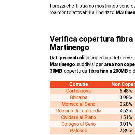
I prezzi che ti stiamo mostrando sono c
realmente attivabili all'indirizzo
Martinen
Verifica copertura fibr
Martinengo
Dati
percentuali
di copertura del servizio
Martinengo
, suddivisi per
area non cope
30MB
, coperta da
fibra fino a 200MB
o d
Comune
Non Cope
Cortenuova
5.48%
Ghisalba
3.98%
Mornico al Serio
0.28%
Romano di Lombardia
4.52%
Cividate al Piano
1.51%
Cologno al Serio
3.01%
Palosco
2.89%