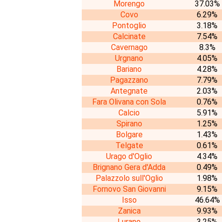
Morengo
37.03%
Covo
6.29%
Pontoglio
3.18%
Calcinate
7.54%
Cavernago
8.3%
Urgnano
4.05%
Bariano
4.28%
Pagazzano
7.79%
Antegnate
2.03%
Fara Olivana con Sola
0.76%
Calcio
5.91%
Spirano
1.25%
Bolgare
1.43%
Telgate
0.61%
Urago d'Oglio
4.34%
Brignano Gera d'Adda
0.49%
Palazzolo sull'Oglio
1.98%
Fornovo San Giovanni
9.15%
Isso
46.64%
Zanica
9.93%
Lurano
3.25%