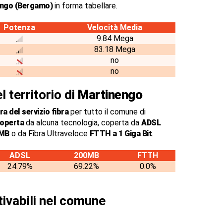
engo (Bergamo)
in forma tabellare.
Potenza
Velocità Media
9.84 Mega
83.18 Mega
no
no
l territorio di
Martinengo
a del servizio fibra
per tutto il comune di
coperta
da alcuna tecnologia, coperta da
ADSL
0MB
o da Fibra Ultraveloce
FTTH a 1 Giga Bit
.
ADSL
200MB
FTTH
24.79%
69.22%
0.0%
tivabili nel comune