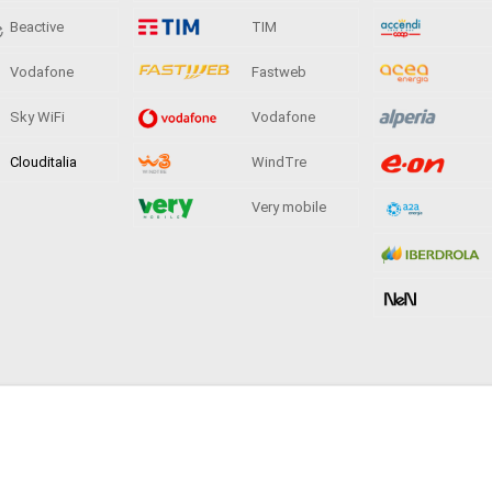
Beactive
TIM
Vodafone
Fastweb
Sky WiFi
Vodafone
Clouditalia
WindTre
Very mobile