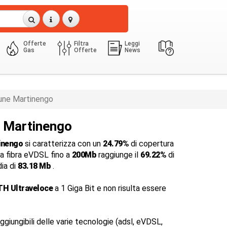
Offerte
Filtra
Leggi
Gas
Offerte
News
ne Martinengo
a Martinengo
inengo
si caratterizza con un
24.79%
di copertura
la fibra eVDSL fino a
200Mb
raggiunge il
69.22%
di
dia di
83.18 Mb
.
TH Ultraveloce
a 1 Giga Bit e non risulta essere
ggiungibili delle varie tecnologie (adsl, eVDSL,