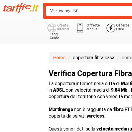
Offerte
Offerte
Offerte
Internet
Mobile
Luce
Leggi
Guide
Home
copertura fibra casa
comu
Verifica Copertura Fibr
La copertura internet nella città di
Mart
in
ADSL
con velocità media di
9.84 Mb
, 
copertura del territorio con velocità me
Martinengo
non è raggiunta da
fibra FT
coperta da servizi
wireless
.
Questi sono i dati sulla
velocità media
ra