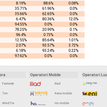
8.19%
88.6%
0.08%
35.71%
61.96%
0.0%
35.66%
62.65%
0.0%
6.47%
80.36%
12.0%
94.55%
0.0%
0.0%
78.25%
20.99%
0.1%
96.4%
0.73%
0.0%
12.55%
85.64%
1.01%
2.07%
93.57%
3.72%
6.18%
93.24%
0.22%
97.62%
0.0%
0.0%
bra
Operatori Mobile
Operatori Lu
Fastweb
Iliad
Tim
Kena mobile
WindTre
Ho mobile