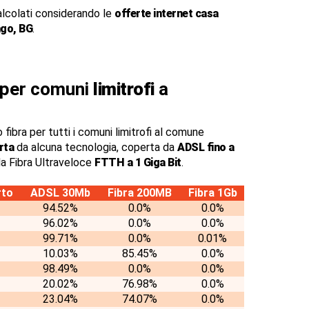
alcolati considerando le
offerte internet casa
go, BG
.
a per comuni
limitrofi
a
 fibra per tutti i comuni limitrofi al comune
rta
da alcuna tecnologia, coperta da
ADSL fino a
a Fibra Ultraveloce
FTTH a 1 Giga Bit
.
rto
ADSL 30Mb
Fibra 200MB
Fibra 1Gb
94.52%
0.0%
0.0%
96.02%
0.0%
0.0%
99.71%
0.0%
0.01%
10.03%
85.45%
0.0%
98.49%
0.0%
0.0%
20.02%
76.98%
0.0%
23.04%
74.07%
0.0%