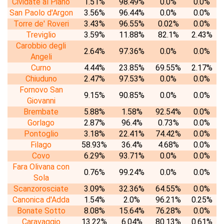
Cividate al Piano
1.51%
98.49%
0.0%
0.0%
San Paolo d'Argon
3.56%
96.44%
0.0%
0.0%
Torre de' Roveri
3.43%
96.55%
0.02%
0.0%
Treviglio
3.59%
11.88%
82.1%
2.43%
Carobbio degli
2.64%
97.36%
0.0%
0.0%
Angeli
Curno
4.44%
23.85%
69.55%
2.17%
Chiuduno
2.47%
97.53%
0.0%
0.0%
Fornovo San
9.15%
90.85%
0.0%
0.0%
Giovanni
Brembate
5.88%
1.58%
92.54%
0.0%
Gorlago
2.87%
96.4%
0.73%
0.0%
Pontoglio
3.18%
22.41%
74.42%
0.0%
Filago
58.93%
36.4%
4.68%
0.0%
Covo
6.29%
93.71%
0.0%
0.0%
Fara Olivana con
0.76%
99.24%
0.0%
0.0%
Sola
Scanzorosciate
3.09%
32.36%
64.55%
0.0%
Canonica d'Adda
1.54%
2.0%
96.21%
0.25%
Bonate Sotto
8.08%
15.64%
76.28%
0.0%
Caravaggio
13.22%
6.04%
80.13%
0.61%