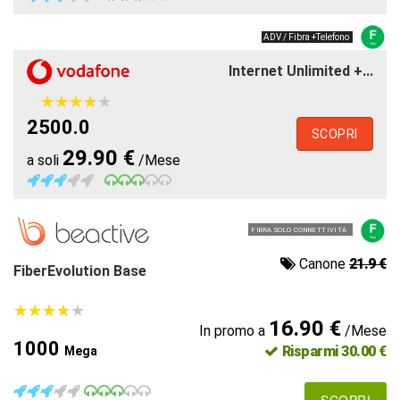
ADV / Fibra +Telefono
Internet Unlimited +...
★
★
★
★
★
★
★
★
★
★
2500.0
SCOPRI
29.90 €
a soli
/Mese
FIBRA SOLO CONNETTIVITÀ
Canone
21.9 €
FiberEvolution Base
★
★
★
★
★
★
★
★
★
★
16.90 €
In promo a
/Mese
1000
Risparmi 30.00 €
Mega
SCOPRI