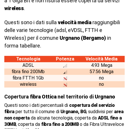
a 1 Giga Bit e non risulta essere coperta da servizi
wireless
.
Questi sono i dati sulla
velocità media
raggiungibili
delle varie tecnologie (adsl, eVDSL, FTTH e
Wireless) per il comune
Urgnano (Bergamo)
in
forma tabellare.
Tecnologia
Potenza
Velocità Media
ADSL
4.93 Mega
fibra fino 200Mb
57.56 Mega
fibra FTTH 1Gb
no
wireless
no
Copertura
fibra Ottica
nel territorio di
Urgnano
Questi sono i dati percentuali di
copertura del servizio
fibra
per tutto il comune di
Urgnano, BG
, suddivisi per
area
non coperta
da alcuna tecnologia, coperta da
ADSL fino a
30MB
, coperta da
fibra fino a 200MB
o da Fibra Ultraveloce