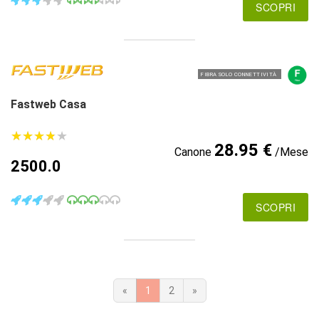
SCOPRI
FIBRA SOLO CONNETTIVITÀ
Fastweb Casa
★
★
★
★
★
★
★
★
★
★
28.95 €
Canone
/Mese
2500.0
SCOPRI
«
1
2
»