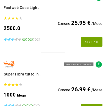
Fastweb Casa Light
★
★
★
★
★
★
★
★
★
★
25.95 €
Canone
/Mese
2500.0
SCOPRI
FIBRA CONNETTIVITÀ E VOCE
Super Fibra tutto in...
★
★
★
★
★
★
★
★
★
★
26.99 €
Canone
/Mese
1000
Mega