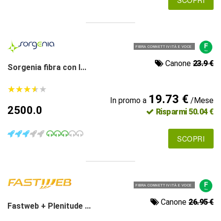
FIBRA CONNETTIVITÀ E VOCE
Canone
23.9 €
Sorgenia fibra con l...
★
★
★
★
★
★
★
★
★
★
19.73 €
In promo a
/Mese
2500.0
Risparmi 50.04 €
SCOPRI
FIBRA CONNETTIVITÀ E VOCE
Canone
26.95 €
Fastweb + Plenitude ...