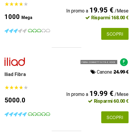
★
★
★
★
★
★
★
★
★
★
19.95 €
In promo a
/Mese
1000
Risparmi 168.00 €
Mega
SCOPRI
FIBRA CONNETTIVITÀ E VOCE
Canone
24.99 €
Iliad Fibra
★
★
★
★
★
★
★
★
★
★
19.99 €
In promo a
/Mese
5000.0
Risparmi 60.00 €
SCOPRI