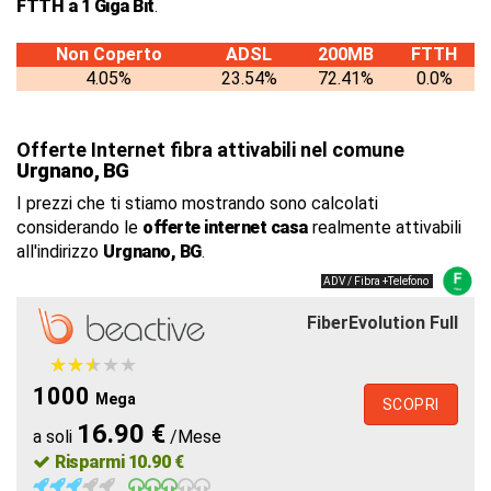
FTTH a 1 Giga Bit
.
Non Coperto
ADSL
200MB
FTTH
4.05%
23.54%
72.41%
0.0%
Offerte Internet fibra attivabili nel comune
Urgnano, BG
I prezzi che ti stiamo mostrando sono calcolati
considerando le
offerte internet casa
realmente attivabili
all'indirizzo
Urgnano, BG
.
ADV / Fibra +Telefono
FiberEvolution Full
★
★
★
★
★
★
★
★
★
★
1000
Mega
SCOPRI
16.90 €
a soli
/Mese
Risparmi 10.90 €