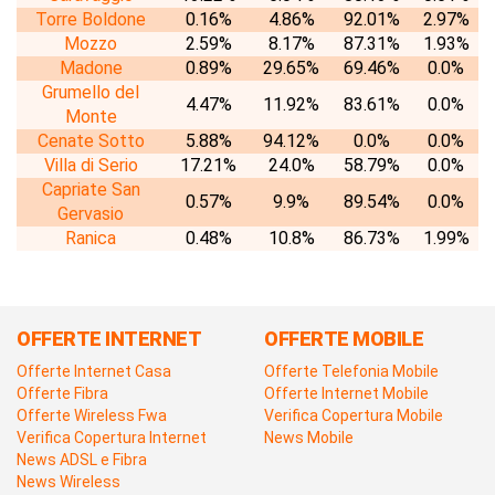
Torre Boldone
0.16%
4.86%
92.01%
2.97%
Mozzo
2.59%
8.17%
87.31%
1.93%
Madone
0.89%
29.65%
69.46%
0.0%
Grumello del
4.47%
11.92%
83.61%
0.0%
Monte
Cenate Sotto
5.88%
94.12%
0.0%
0.0%
Villa di Serio
17.21%
24.0%
58.79%
0.0%
Capriate San
0.57%
9.9%
89.54%
0.0%
Gervasio
Ranica
0.48%
10.8%
86.73%
1.99%
OFFERTE INTERNET
OFFERTE MOBILE
Offerte Internet Casa
Offerte Telefonia Mobile
Offerte Fibra
Offerte Internet Mobile
Offerte Wireless Fwa
Verifica Copertura Mobile
Verifica Copertura Internet
News Mobile
News ADSL e Fibra
News Wireless