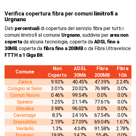
Verifica copertura fibra per comuni
limitrofi
a
Urgnano
Dati
percentuali
di copertura del servizio fibra per tutti i
comuni limitrofi al comune
Urgnano
, suddivisi per
area non
coperta
da alcuna tecnologia, coperta da
ADSL fino a
30MB
, coperta da
fibra fino a 200MB
o da Fibra Ultraveloce
FTTH a 1 Giga Bit
.
Non
ADSL
Fibra
Fibra
Comune
Coperto
30Mb
200MB
1Gb
Zanica
9.93%
40.45%
47.39%
2.24%
Cologno al Serio
3.01%
20.02%
76.98%
0.0%
Comun Nuovo
0.46%
99.54%
0.0%
0.0%
Spirano
1.25%
21.14%
77.61%
0.0%
Ghisalba
3.98%
96.02%
0.0%
0.0%
Cavernago
8.3%
24.16%
67.54%
0.0%
Grassobbio
2.19%
27.09%
69.04%
1.67%
Verdello
1.3%
4.34%
91.58%
2.78%
Pognano
19.9%
24.7%
55.4%
0.0%