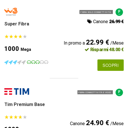
FIBRA SOLO CONNETTIVITÀ
Canone
26.99 €
Super Fibra
★
★
★
★
★
★
★
★
★
★
22.99 €
In promo a
/Mese
1000
Risparmi 48.00 €
Mega
SCOPRI
FIBRA CONNETTIVITÀ E VOCE
Tim Premium Base
★
★
★
★
★
★
★
★
★
★
24.90 €
Canone
/Mese