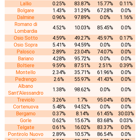
Lallio
0.25%
83.87%
15.77%
0.11%
Bolgare
1.43%
31.29%
67.28%
0.0%
Dalmine
0.96%
97.89%
0.0%
1.16%
Romano di
4.52%
10.03%
85.45%
0.0%
Lombardia
Osio Sotto
4.59%
49.27%
45.97%
0.17%
Osio Sopra
5.41%
94.59%
0.0%
0.0%
Palosco
2.89%
23.04%
74.07%
0.0%
Bariano
4.28%
95.72%
0.0%
0.0%
Boltiere
9.59%
87.51%
2.51%
0.39%
Montello
2.34%
35.71%
61.96%
0.0%
Pedrengo
2.6%
55.97%
41.43%
0.0%
Albano
1.38%
98.62%
0.0%
0.0%
Sant'Alessandro
Treviolo
3.26%
1.7%
95.04%
0.0%
Cortenuova
5.48%
94.52%
0.0%
0.0%
Bergamo
0.37%
8.14%
61.45%
30.03%
Gorle
0.62%
15.67%
83.68%
0.03%
Telgate
0.61%
16.02%
83.37%
0.0%
Pontirolo Nuovo
2.89%
10.57%
86.54%
0.0%