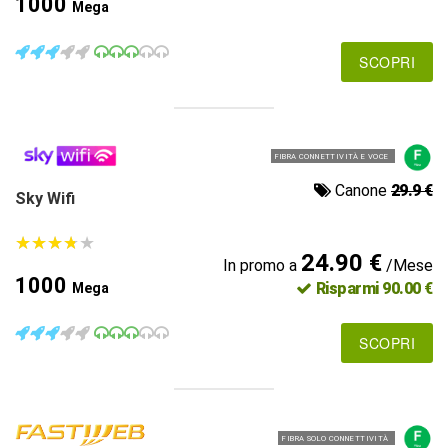
1000
Mega
SCOPRI
FIBRA CONNETTIVITÀ E VOCE
Canone
29.9 €
Sky Wifi
★
★
★
★
★
★
★
★
★
★
24.90 €
In promo a
/Mese
1000
Risparmi 90.00 €
Mega
SCOPRI
FIBRA SOLO CONNETTIVITÀ