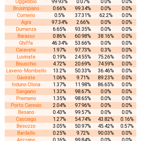
Oggebbio
99.93%
0.07%
0.0%
0.0%
Brusimpiano
0.66%
99.34%
0.0%
0.0%
Comerio
0.5%
37.31%
62.2%
0.0%
Agra
97.34%
2.66%
0.0%
0.0%
Dumenza
6.65%
93.35%
0.0%
0.0%
Barasso
0.86%
60.98%
38.16%
0.0%
Ghiffa
46.34%
53.66%
0.0%
0.0%
Caravate
1.97%
97.73%
0.3%
0.0%
Luvinate
0.19%
24.55%
75.26%
0.0%
Bisuschio
4.72%
20.69%
74.59%
0.0%
Laveno-Mombello
13.2%
50.33%
36.46%
0.0%
Gavirate
1.06%
9.71%
89.23%
0.0%
Induno Olona
1.37%
11.98%
86.65%
0.0%
Sangiano
1.33%
98.67%
0.0%
0.0%
Premeno
1.35%
98.65%
0.0%
0.0%
Porto Ceresio
2.04%
97.96%
0.0%
0.0%
Besano
0.43%
99.57%
0.0%
0.0%
Casciago
1.27%
54.74%
43.82%
0.16%
Besozzo
3.05%
50.97%
45.42%
0.57%
Bardello
0.25%
9.72%
90.03%
0.0%
Arizzano
0.16%
99.84%
0.0%
0.0%