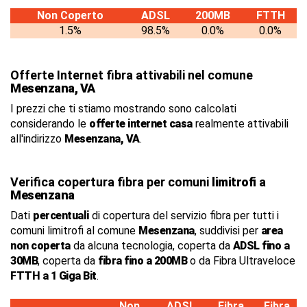
Non Coperto
ADSL
200MB
FTTH
1.5%
98.5%
0.0%
0.0%
Offerte Internet fibra attivabili nel comune
Mesenzana, VA
I prezzi che ti stiamo mostrando sono calcolati
considerando le
offerte internet casa
realmente attivabili
all'indirizzo
Mesenzana, VA
.
Verifica copertura fibra per comuni
limitrofi
a
Mesenzana
Dati
percentuali
di copertura del servizio fibra per tutti i
comuni limitrofi al comune
Mesenzana
, suddivisi per
area
non coperta
da alcuna tecnologia, coperta da
ADSL fino a
30MB
, coperta da
fibra fino a 200MB
o da Fibra Ultraveloce
FTTH a 1 Giga Bit
.
Non
ADSL
Fibra
Fibra