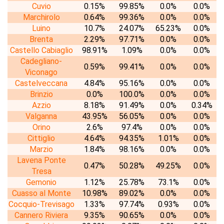
Cuvio
0.15%
99.85%
0.0%
0.0%
Marchirolo
0.64%
99.36%
0.0%
0.0%
Luino
10.7%
24.07%
65.23%
0.0%
Brenta
2.29%
97.71%
0.0%
0.0%
Castello Cabiaglio
98.91%
1.09%
0.0%
0.0%
Cadegliano-
0.59%
99.41%
0.0%
0.0%
Viconago
Castelveccana
4.84%
95.16%
0.0%
0.0%
Brinzio
0.0%
100.0%
0.0%
0.0%
Azzio
8.18%
91.49%
0.0%
0.34%
Valganna
43.95%
56.05%
0.0%
0.0%
Orino
2.6%
97.4%
0.0%
0.0%
Cittiglio
4.64%
94.35%
1.01%
0.0%
Marzio
1.84%
98.16%
0.0%
0.0%
Lavena Ponte
0.47%
50.28%
49.25%
0.0%
Tresa
Gemonio
1.12%
25.78%
73.1%
0.0%
Cuasso al Monte
10.98%
89.02%
0.0%
0.0%
Cocquio-Trevisago
1.33%
97.74%
0.93%
0.0%
Cannero Riviera
9.35%
90.65%
0.0%
0.0%