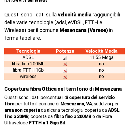
da servizi
wireless
.
Questi sono i dati sulla
velocità media
raggiungibili
delle varie tecnologie (adsl, eVDSL, FTTH e
Wireless) per il comune
Mesenzana (Varese)
in
forma tabellare.
Tecnologia
Potenza
Velocità Media
ADSL
11.55 Mega
fibra fino 200Mb
no
fibra FTTH 1Gb
no
wireless
no
Copertura
fibra Ottica
nel territorio di
Mesenzana
Questi sono i dati percentuali di
copertura del servizio
fibra
per tutto il comune di
Mesenzana, VA
, suddivisi per
area non coperta
da alcuna tecnologia, coperta da
ADSL
fino a 30MB
, coperta da
fibra fino a 200MB
o da Fibra
Ultraveloce
FTTH a 1 Giga Bit
.