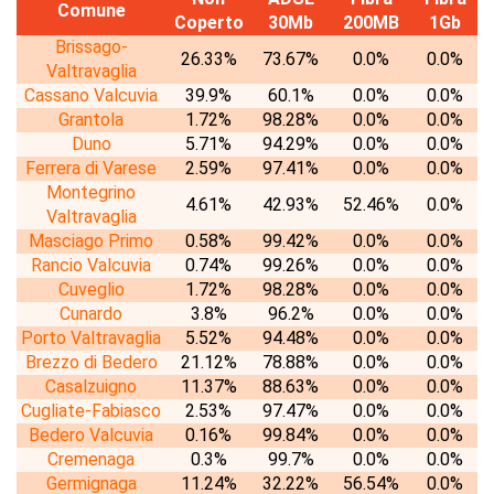
Comune
Coperto
30Mb
200MB
1Gb
Brissago-
26.33%
73.67%
0.0%
0.0%
Valtravaglia
Cassano Valcuvia
39.9%
60.1%
0.0%
0.0%
Grantola
1.72%
98.28%
0.0%
0.0%
Duno
5.71%
94.29%
0.0%
0.0%
Ferrera di Varese
2.59%
97.41%
0.0%
0.0%
Montegrino
4.61%
42.93%
52.46%
0.0%
Valtravaglia
Masciago Primo
0.58%
99.42%
0.0%
0.0%
Rancio Valcuvia
0.74%
99.26%
0.0%
0.0%
Cuveglio
1.72%
98.28%
0.0%
0.0%
Cunardo
3.8%
96.2%
0.0%
0.0%
Porto Valtravaglia
5.52%
94.48%
0.0%
0.0%
Brezzo di Bedero
21.12%
78.88%
0.0%
0.0%
Casalzuigno
11.37%
88.63%
0.0%
0.0%
Cugliate-Fabiasco
2.53%
97.47%
0.0%
0.0%
Bedero Valcuvia
0.16%
99.84%
0.0%
0.0%
Cremenaga
0.3%
99.7%
0.0%
0.0%
Germignaga
11.24%
32.22%
56.54%
0.0%